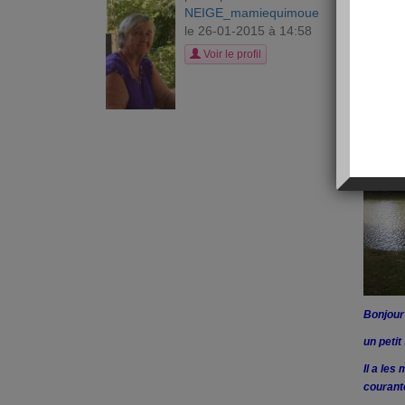
L
NEIGE_mamiequimoue
le 26-01-2015 à 14:58
Voir le profil
Bonjour
un petit
Il a les
courant