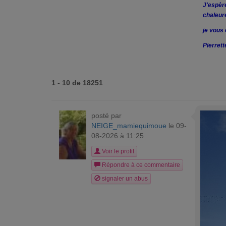
J'espèr
chaleur
je vous
Pierrett
1 - 10 de 18251
posté par
NEIGE_mamiequimoue
le 09-
08-2026 à 11:25
Voir le profil
Répondre à ce commentaire
signaler un abus