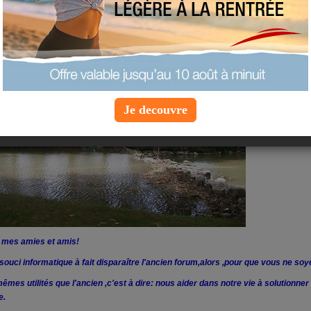
es "amies et amis du petit coin d
Je decouvre
 mes amies et amis!
 souci informatique à fait disparaître l'ancien forum,alors ,pour que vous ne so
 mêmes utilités que l'ancien ,c'est à dire: nous aider dans notre vie à solutionn
e.