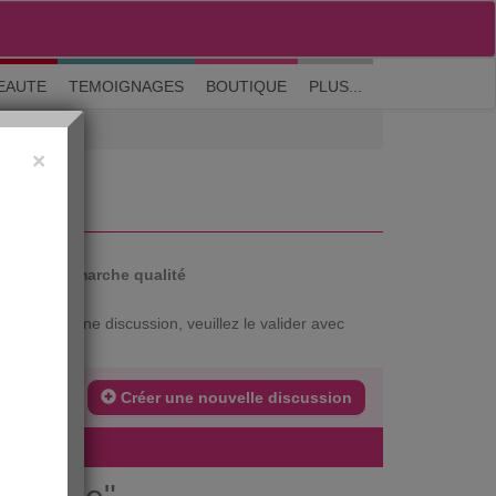
M'inscrire
|
Me connecter
|
? Visite guidée
EAUTE
TEMOIGNAGES
BOUTIQUE
PLUS...
×
E
auté
Démarche qualité
xtrait d'une discussion, veuillez le valider avec
Créer une nouvelle discussion