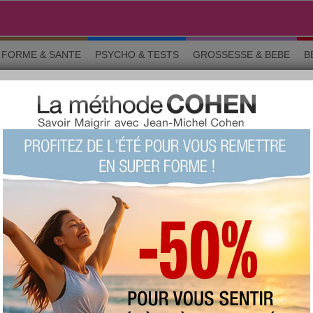
FORME & SANTE
PSYCHO & TESTS
GROSSESSE & BEBE
B
 bien-être
Les "amies et amis du petit coin de Neige"
 › MOTIVATION ET BIEN-ÊTR
o & tests
Grossesse
Maman & bébé
Beauté
La commun
sont celles des membres d'aujourdhui.com. Avant de suivre un conseil e
ignaler un abus
GE