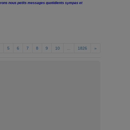
uerons nous petits messages quotidients sympas et
5
6
7
8
9
10
...
1826
»