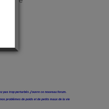
e Neige"
yez pas trop perturbés ,j'ouvre ce nouveau forum.
er nos problèmes de poids et de petits maux de la vie