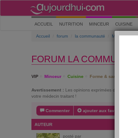
(current)
ACCUEIL
NUTRITION
MINCEUR
CUISINE
Accueil
forum
la communauté
Motivation et
FORUM LA COMMUNAUTÉ
VIP
Minceur
Cuisine
Forme & santé
Psych
Avertissement :
Les opinions exprimées dans ce forum 
votre médecin traitant !
Commenter
ajouter aux favoris
s
AUTEUR
MESSA
posté par