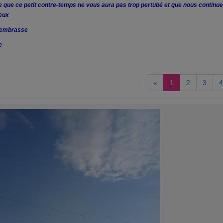
e que ce petit contre-temps ne vous aura pas trop pertubé et que nous contin
eux
 embrasse
e
«
1
2
3
4