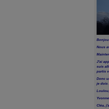
Bonjour
Nous av
Mainten
J'ai ap
suis al
partis 
Donc un
je dois
Loulou,
Yvonne 
Cléa, j