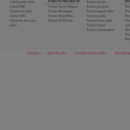
FORUM PREMIUM
DO
Calcul poids idéal
Forum cuisine
Calcul IMC
Forum Savoir Maigrir
Forum grossesse
Dos
Courbe de poids
Forum Montignac
Forum maman bébé
Dos
Calcul IMG
Forum MentalSlim
Forum psycho
Dos
Grossesse mois par
Forum SLIM data
Forum forme santé
Dos
mois
Forum beauté
san
Forum communauté
Dos
Dos
Dos
accueil
plan du site
envoyer à une amie
témoigna
Forum minceur
Forum cuisine
Commencer un régime
cuisines régionales
Régime et perte de poids
cuisines du monde
Alimentation équilibrée et nutrition
boissons, vins et cocktails
Soins esthétiques
astuces et bons plans
Excercices physiques et fitness
abécédaire culinaire
Minceur
Recette cuisine
blog régime
recette facile
calcul imc
recettes verrines
dossier régime
Recette wok
exercices physiques
Recette poulet