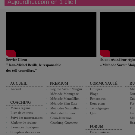
Aujourdhui.com en 1 clic !
Service Client
ils ont réussi leur rég
"Jean-Michel Berille, le responsable
- Méthode Savoir Maig
des télé-conseillers."
ACCUEIL
PREMIUM
COMMUNAUTÉ
RU
Accueil
Régime Savoir Maigrir
Groupes
Min
Méthode Montignac
Blogs
Nut
Méthode MentalSlim
Rencontres
Cui
COACHING
Méthode Slim Data
Bons plans
Psy
Menus régime
Méthodes Naturelles
Témoignages
For
Liste de courses
Méthode Chrono-
Quiz
Gro
Suivi des mensurations
Géno-Nutrition
Ma
Réglette de régime
Coaching Grossesse
Bea
FORUM
Exercices physiques
Compteur de calories
Forum minceur