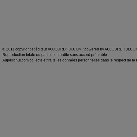
produits minceur
Cuisine italienne
Tags
:
ventre plat
|
imc
|
maigrir des fesses
|
abdominaux
|
maigrir des hanches
|
maigri
Atkins
|
régime maigrir
|
régime mayo
|
régime protéiné
|
régime minceur
|
surcharge pon
Découvrez aussi
:
blog
Fabrice Boutain
|
index des blogs
|
dictionnaire des prénoms
|
e
ANXA Partenaires
:
Recette
de cuisine |
Recette cuisine
|
© 2011 copyright et éditeur AUJOURDHUI.COM / powered by AUJOURDHUI.CO
Reproduction totale ou partielle interdite sans accord préalable.
Aujourdhui.com collecte et traite les données personnelles dans le respect de la 