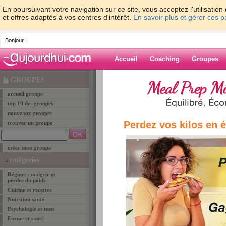
En poursuivant votre navigation sur ce site, vous acceptez l'utilisati
et offres adaptés à vos centres d'intérêt.
En savoir plus et gérer ces 
Bonjour !
Accueil
Coaching
Groupes
Accueil
>
groupe
> Les groupes du programme 
GROUPES
accueil groupe
groupe
top 10 des groupes
nouveaux groupes
Perdez vos kilos en 
trouver un groupe
Les groupes d
créer mon groupe
Ces groupes rassemblent toutes les membres q
catégories
pourrez ainsi vous faire rapidement des amies e
Régime : maigrir et
surtout de vos premiers résultats. Vous retrouv
perdre du poids
auquel vous allez commencer à maigrir. Il ne tie
Cuisine et recettes
de votre nouveau groupe pour vous soutenir les
Nutrition santé
astuces minceur et suivez les progrès de vos m
Psychologie et tests
programme (ex: St-Sylvestre si vous commence
Forme et santé