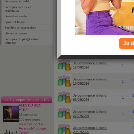
Grossesse et bébé
Groupes locaux et
pour rechercher un groupe ou un sujet particuli
régionaux
Beauté et mode
Sport et loisirs
Sociétés et entreprises
Divers et variés
Groupes du programme
Je d
minceur
groupes
membres
Je commence le lundi
1
17/08/2026
Je commence le lundi
1
10/08/2026
Je commence le lundi
1
03/08/2026
FEES DU BIEN
ETRE
Je commence le lundi
1
15 membres
27/07/2026
133 messages
les amies de "La
Je commence le lundi
Farandole" groupe
1
20/07/2026
Fermé