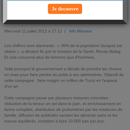
Je decouvre
Le gouvernement turc a décidé de lancer une grande campagne
pour combattre l'obésité dans le pays. Aujourd'hui, plus d'un Turc
sur trois est obèse. Un vrai problème de santé publique.
Mercredi 11 juillet 2012 à 17:12 |
Info Minceur
Les chiffres sont alarmants : « 35% de la population (turque) est
obèse », a déclaré fin juin le ministre de la Santé, Recep Akdag.
Et cela concerne plus de femmes que d'hommes.
Voilà pourquoi le gouvernement a décidé de prendre les choses
en main pour faire perdre du poids à ses administrés. Objectif de
cette campagne : faire maigrir un million de Turcs en l'espace
d'un an.
Cette campagne passe par plusieurs mesures concrètes :
réduction de la teneur en sel dans le pain, et enrichissement en
farine complète, distribution de podomètres par les médecins de
famille, diffusion de publicités vantant les aliments sains et les
menus équilibrés, incitation à faire 10.000 pas par jour...