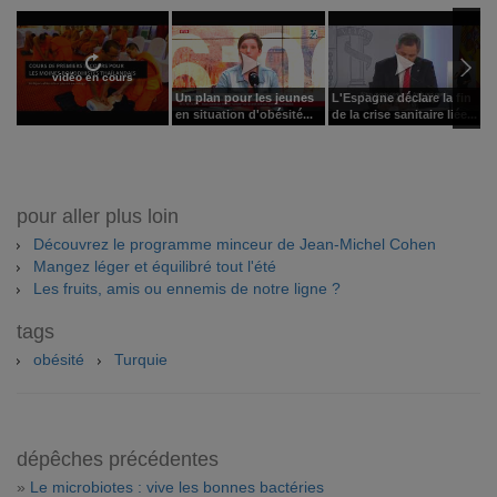
vidéo en cours
Un plan pour les jeunes
L'Espagne déclare la fin
L
en situation d'obésité...
de la crise sanitaire liée...
l
pour aller plus loin
Découvrez le programme minceur de Jean-Michel Cohen
Mangez léger et équilibré tout l'été
Les fruits, amis ou ennemis de notre ligne ?
tags
obésité
Turquie
dépêches précédentes
»
Le microbiotes : vive les bonnes bactéries