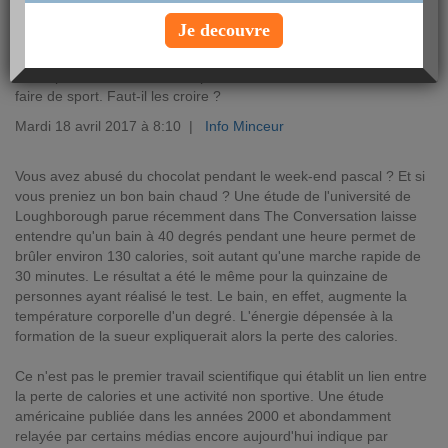
Je decouvre
Selon plusieurs études, il est possible de brûler des calories sans
faire de sport. Faut-il les croire ?
Mardi 18 avril 2017 à 8:10 |
Info Minceur
Vous avez abusé du chocolat pendant le week-end pascal ? Et si
vous preniez un bon bain chaud ? Une étude de l'université de
Loughborough parue récemment dans The Conversation laisse
entendre qu'un bain à 40 degrés pendant une heure permet de
brûler environ 130 calories, soit autant qu'une marche rapide de
30 minutes. Le résultat a été le même pour la quinzaine de
personnes ayant réalisé le test. Le bain, en effet, augmente la
température corporelle d'un degré. L'énergie dépensée à la
formation de la sueur expliquerait alors la perte des calories.
Ce n'est pas le premier travail scientifique qui établit un lien entre
la perte de calories et une activité non sportive. Une étude
américaine publiée dans les années 2000 et abondamment
relayée par certains médias encore aujourd'hui indique par