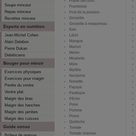
Fraise des bois
Soupe minceur
Framboise
Repas minceur
Fruit de la passion
Groseille
Recettes minceur
Groseille à maquereau
Experts en nutrition
Kiwi
Jean-Michel Cohen
Litchi
Mangue
Alain Delabos
Marron
Pierre Dukan
Melon
Diététiciens
Mirabelle
Bouger pour mincir
Mûre
Myrtille
Exercices physiques
Nectarine
Exercices pour maigrir
Noisette
Perdre du ventre
Papaye
Ventre plat
Pastèque
Maigrir des bras
Pêche
Poire
Maigrir des hanches
Pomme
Maigrir des jambes
Prune
Maigrir des cuisses
Quetsche
Guide conso
Tomate
Tomate charnue
Brûleur de graisse