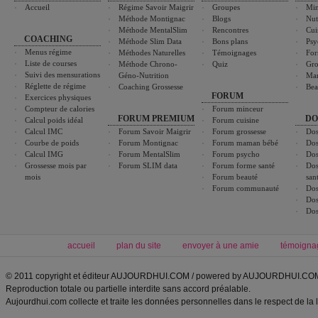
Accueil
Régime Savoir Maigrir
Groupes
Min
Méthode Montignac
Blogs
Nut
Méthode MentalSlim
Rencontres
Cui
COACHING
Méthode Slim Data
Bons plans
Psy
Menus régime
Méthodes Naturelles
Témoignages
For
Liste de courses
Méthode Chrono-
Quiz
Gro
Suivi des mensurations
Géno-Nutrition
Ma
Réglette de régime
Coaching Grossesse
Bea
FORUM
Exercices physiques
Compteur de calories
Forum minceur
FORUM PREMIUM
DO
Calcul poids idéal
Forum cuisine
Calcul IMC
Forum Savoir Maigrir
Forum grossesse
Dos
Courbe de poids
Forum Montignac
Forum maman bébé
Dos
Calcul IMG
Forum MentalSlim
Forum psycho
Dos
Grossesse mois par
Forum SLIM data
Forum forme santé
Dos
mois
Forum beauté
san
Forum communauté
Dos
Dos
Dos
accueil
plan du site
envoyer à une amie
témoigna
© 2011 copyright et éditeur AUJOURDHUI.COM / powered by AUJOURDHUI.CO
Reproduction totale ou partielle interdite sans accord préalable.
Aujourdhui.com collecte et traite les données personnelles dans le respect de la 