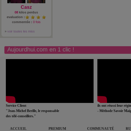
Casz
08
kilos perdus
evaluation :
commentée :
0 fois
»
voir toutes les miss
Aujourdhui.com en 1 clic !
Service Client
ils ont réussi leur rég
"Jean-Michel Berille, le responsable
- Méthode Savoir Maig
des télé-conseillers."
ACCUEIL
PREMIUM
COMMUNAUTÉ
RU