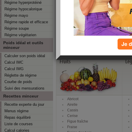
Régime hyperprotéiné
Grâce à une alimentation équilibrée composée d
en vitamines, en minéraux et en fibres seront ga
Régime hypocalorique
Les fruits et légumes sont disponibles en toute
Régime mayo
connaître car en consommant les fruits et légu
Régime rapide et efficace
participez aussi au développement durable et à 
Régime soupe
Retrouvez ici les fruits et légumes de sa
Régime végétarien
Sélectionnez un mois :
Je d
Poids idéal et outils
minceur
calendrier des fruits et légumes po
Calculer son poids idéal
Calcul IMC
Calcul IMG
Réglette de régime
Courbe de poids
Suivi des mensurations
Recettes minceur
Abricot
Recette experte du jour
Airelle
Cassis
Menus régime
Cerise
Repas équilibré
Figue fraîche
Liste de courses
Fraise
Calcul calories