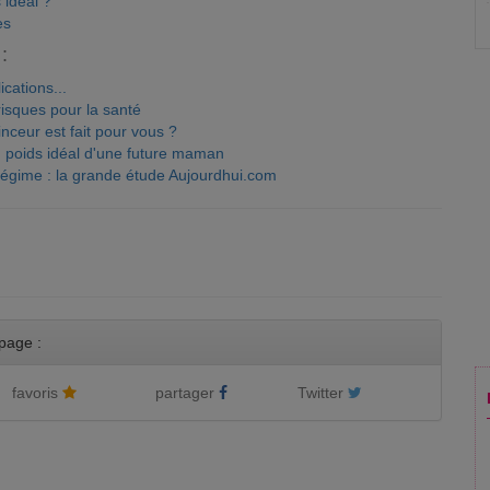
 idéal ?
es
:
ications...
risques pour la santé
ceur est fait pour vous ?
 poids idéal d'une future maman
régime : la grande étude Aujourdhui.com
page :
favoris
partager
Twitter