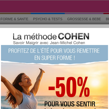
FORME & SANTE
PSYCHO & TESTS
GROSSESSE & BEBE
B
LÉES PAR SPORT
ment : quelques points à noter.
ort, on a besoin de se rendre compte des
, c’est une façon de se motiver.
nc de calculer le nombre de calories brûlées,
de l’exercice physique, de l’activité pratiquée
.
suivants et cliquez sur «
Calculer
».