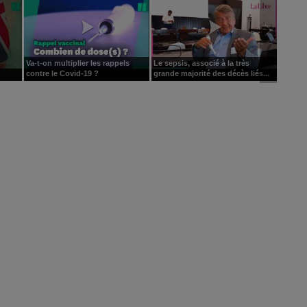
Va-t-on multiplier les rappels
Le sepsis, associé à la très
contre le Covid-19 ?
grande majorité des décès liés...