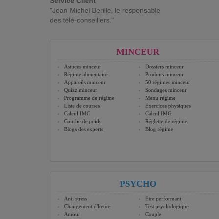
Service Client
"Jean-Michel Berille, le responsable
des télé-conseillers."
MINCEUR
Astuces minceur
Dossiers minceur
Régime alimentaire
Produits minceur
Appareils minceur
50 régimes minceur
Quizz minceur
Sondages minceur
Programme de régime
Menu régime
Liste de courses
Exercices physiques
Calcul IMC
Calcul IMG
Courbe de poids
Réglette de régime
Blogs des experts
Blog régime
PSYCHO
Anti stress
Etre performant
Changement d'heure
Test psychologique
Amour
Couple