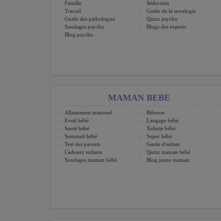
Famille
Séduction
Travail
Guide de la sexologie
Guide des pathologies
Quizz psycho
Sondages psycho
Blogs des experts
Blog psycho
MAMAN BEBE
Allaitement maternel
Biberon
Eveil bébé
Langage bébé
Santé bébé
Toilette bébé
Sommeil bébé
Super bébé
Test des parents
Garde d'enfant
Cadeaux enfants
Quizz maman bébé
Sondages maman bébé
Blog jeune maman