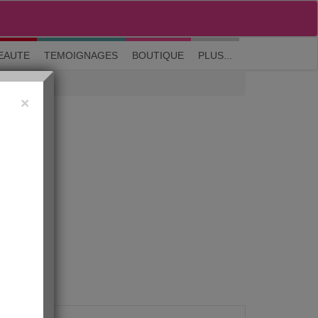
M'inscrire
|
Me connecter
|
? Visite guidée
EAUTE
TEMOIGNAGES
BOUTIQUE
PLUS...
×