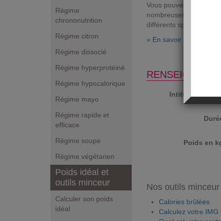
Vous pouvez, grâce à not
Régime
nombreuses activités phy
chrononutrition
différents sports, sans
Régime citron
» En savoir plus sur les
Régime dissocié
Régime hyperprotéiné
RENSEIGNEZ L
Régime hypocalorique
Intitulé du spor
Régime mayo
Régime rapide et
Durée
efficace
Régime soupe
Poids en k
Régime végétarien
Poids idéal et
outils minceur
Nos outils minceur 
Calculer son poids
Calories brûlées
idéal
Calculez votre IMG