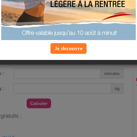
re outil de calcul des calories brûlées, comparer l’intensité de
siques. Ainsi, vous pourrez varier les plaisirs en pratiquant
 perdre en efficacité en termes de dépenses caloriques.
 calories brûlées par le sport
ES CHAMPS SUIVANTS :
Je decouvre
t :
 :
minutes
g :
kg
Calculer
gratuits :