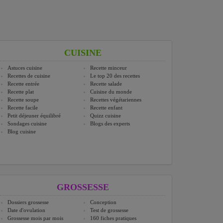
CUISINE
Astuces cuisine
Recette minceur
Recettes de cuisine
Le top 20 des recettes
Recette entrée
Recette salade
Recette plat
Cuisine du monde
Recette soupe
Recettes végétariennes
Recette facile
Recette enfant
Petit déjeuner équilibré
Quizz cuisine
Sondages cuisine
Blogs des experts
Blog cuisine
GROSSESSE
Dossiers grossesse
Conception
Date d'ovulation
Test de grossesse
Grossesse mois par mois
160 fiches pratiques