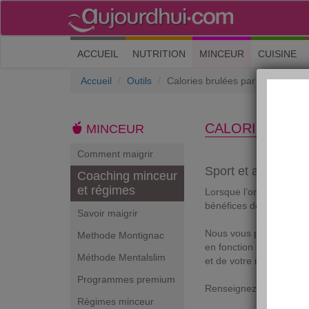
(current)
ACCUEIL
NUTRITION
MINCEUR
CUISINE
Accueil
Outils
Calories brulées par sport
CALORIES BRU
MINCEUR
Comment maigrir
Sport et amincisse
Coaching minceur
et régimes
Lorsque l’on fait du sp
bénéfices de nos efforts
Savoir maigrir
Nous vous proposons do
Methode Montignac
en fonction de la durée 
Méthode Mentalslim
et de votre morphologie
Programmes premium
Renseignez les champs 
Régimes minceur