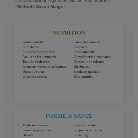
ils ont réussi leur régime et cela les rend heureux
- Méthode Savoir Maigrir
NUTRITION
Astuces nutrition
Guide des aliments
Cure détox
Les pains
Les céréales complètes
L'eau minérale
Atouts de l'eau minérale
Compléments alimentaires
Taux de cholestérol
Compteur de calories
calendrier des fruits et légumes
Diététiciens
Quizz nutrition
Sondages nutrition
Blogs des experts
Blog nutrition
FORME & SANTÉ
Médecines douces
Sport au féminin
Exercices physiques
Soigner sans risques
Détente
Stretching