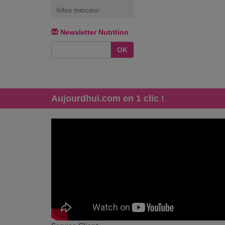
Infos minceur
Newsletter Nutrition
OK
Aujourdhui.com en 1 clic !