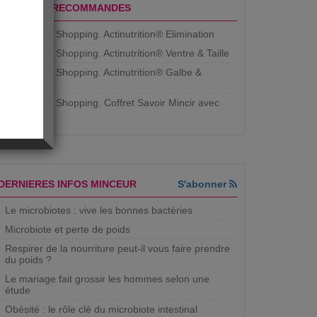
PRODUITS RECOMMANDES
Aujourdhui Shopping. Actinutrition® Elimination
Aujourdhui Shopping. Actinutrition® Ventre & Taille
Aujourdhui Shopping. Actinutrition® Galbe &
Courbe
Aujourdhui Shopping. ​Coffret Savoir Mincir avec
Jean
DERNIERES INFOS MINCEUR
S'abonner
Le microbiotes : vive les bonnes bactéries
Microbiote et perte de poids
Respirer de la nourriture peut-il vous faire prendre
du poids ?
Le mariage fait grossir les hommes selon une
étude
Obésité : le rôle clé du microbiote intestinal