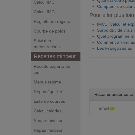
Quel est votre poids
Calcul IMC
Compteur de calori
Calcul IMG
Pour aller plus loin 
Réglette de régime
IMC... Calcul et expl
Surpoids : de vrais 
Courbe de poids
Quel programme min
Suivi des
Comment arriver au
mensurations
Les Françaises au 
Recettes minceur
Recette experte du
jour
Menus régime
Repas équilibré
Recommander cette 
Liste de courses
email
Calcul calories
Soupe minceur
Repas minceur