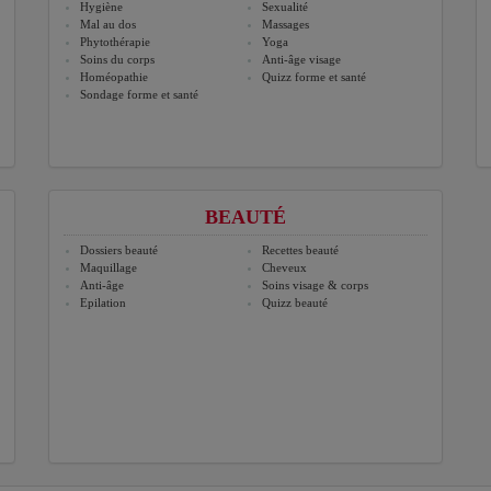
Hygiène
Sexualité
Mal au dos
Massages
Phytothérapie
Yoga
Soins du corps
Anti-âge visage
Homéopathie
Quizz forme et santé
Sondage forme et santé
BEAUTÉ
Dossiers beauté
Recettes beauté
Maquillage
Cheveux
Anti-âge
Soins visage & corps
Epilation
Quizz beauté