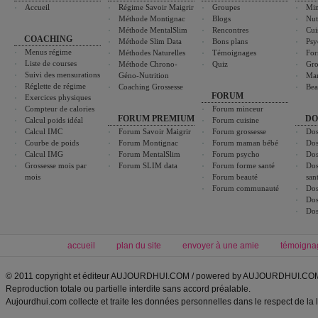
Accueil
Régime Savoir Maigrir
Groupes
Min
Méthode Montignac
Blogs
Nut
Méthode MentalSlim
Rencontres
Cui
COACHING
Méthode Slim Data
Bons plans
Psy
Menus régime
Méthodes Naturelles
Témoignages
For
Liste de courses
Méthode Chrono-
Quiz
Gro
Suivi des mensurations
Géno-Nutrition
Ma
Réglette de régime
Coaching Grossesse
Bea
FORUM
Exercices physiques
Compteur de calories
Forum minceur
FORUM PREMIUM
DO
Calcul poids idéal
Forum cuisine
Calcul IMC
Forum Savoir Maigrir
Forum grossesse
Dos
Courbe de poids
Forum Montignac
Forum maman bébé
Dos
Calcul IMG
Forum MentalSlim
Forum psycho
Dos
Grossesse mois par
Forum SLIM data
Forum forme santé
Dos
mois
Forum beauté
san
Forum communauté
Dos
Dos
Dos
accueil
plan du site
envoyer à une amie
témoigna
© 2011 copyright et éditeur AUJOURDHUI.COM / powered by AUJOURDHUI.CO
Reproduction totale ou partielle interdite sans accord préalable.
Aujourdhui.com collecte et traite les données personnelles dans le respect de la 