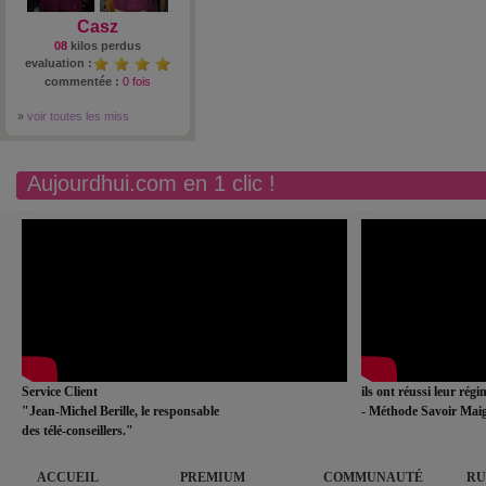
Casz
08
kilos perdus
evaluation :
commentée :
0 fois
»
voir toutes les miss
Aujourdhui.com en 1 clic !
Service Client
ils ont réussi leur rég
"Jean-Michel Berille, le responsable
- Méthode Savoir Maig
des télé-conseillers."
ACCUEIL
PREMIUM
COMMUNAUTÉ
RU