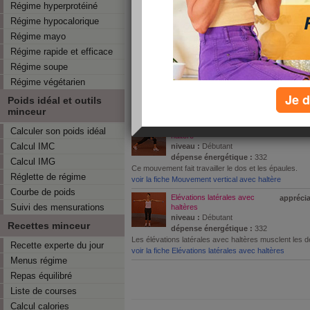
Régime hyperprotéiné
Les pompes verticales font travailler les pectoraux (m
Régime hypocalorique
des bras) et les deltoïdes (muscles des épaules).
voir la fiche Pompes verticales
Régime mayo
Régime rapide et efficace
Boxeuse
apprécia
niveau :
Débutant
Régime soupe
dépense énergétique :
332
Régime végétarien
La boxeuse fait travailler les muscles du dos ainsi q
Je d
(épaules).
Poids idéal et outils
voir la fiche Boxeuse
minceur
Mouvement vertical avec
apprécia
Calculer son poids idéal
haltère
Calcul IMC
niveau :
Débutant
dépense énergétique :
332
Calcul IMG
Ce mouvement fait travailler le dos et les épaules.
Réglette de régime
voir la fiche Mouvement vertical avec haltère
Courbe de poids
Elévations latérales avec
apprécia
Suivi des mensurations
haltères
niveau :
Débutant
Recettes minceur
dépense énergétique :
332
Les élévations latérales avec haltères musclent les 
Recette experte du jour
voir la fiche Elévations latérales avec haltères
Menus régime
Repas équilibré
Liste de courses
Calcul calories