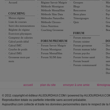
Accueil
Régime Savoir Maigrir
Groupes
Min
Méthode Montignac
Blogs
Nut
Méthode MentalSlim
Rencontres
Cui
COACHING
Méthode Slim Data
Bons plans
Psy
Menus régime
Méthodes Naturelles
Témoignages
For
Liste de courses
Méthode Chrono-
Quiz
Gro
Suivi des mensurations
Géno-Nutrition
Ma
Réglette de régime
Coaching Grossesse
Bea
FORUM
Exercices physiques
Compteur de calories
Forum minceur
FORUM PREMIUM
DO
Calcul poids idéal
Forum cuisine
Calcul IMC
Forum Savoir Maigrir
Forum grossesse
Dos
Courbe de poids
Forum Montignac
Forum maman bébé
Dos
Calcul IMG
Forum MentalSlim
Forum psycho
Dos
Grossesse mois par
Forum SLIM data
Forum forme santé
Dos
mois
Forum beauté
san
Forum communauté
Dos
Dos
Dos
accueil
plan du site
envoyer à une amie
témoigna
© 2011 copyright et éditeur AUJOURDHUI.COM / powered by AUJOURDHUI.CO
Reproduction totale ou partielle interdite sans accord préalable.
Aujourdhui.com collecte et traite les données personnelles dans le respect de la 