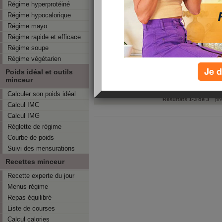
Régime hyperprotéiné
Huile d'olive vierge, huile d
huile d'olive pour profiter d
Régime hypocalorique
Lire l'article
Régime mayo
TAGS:
huile d'olive bio
,
huile d'olive vierge
,
régime cré
Régime rapide et efficace
Faites un tour au marc
Régime soupe
Pour votre régime minceur,
Régime végétarien
vous y trouverez aura l’av
Je d
Poids idéal et outils
producteur. Place aux produi
minceur
Lire l'article
TAGS:
marché
,
produit frais
Calculer son poids idéal
Résultats 1-3 de 3
prem
Calcul IMC
Calcul IMG
Réglette de régime
Courbe de poids
Suivi des mensurations
Recettes minceur
Recette experte du jour
Menus régime
Repas équilibré
Liste de courses
Calcul calories