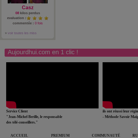
Casz
08
kilos perdus
evaluation :
commentée :
0 fois
»
voir toutes les miss
Aujourdhui.com en 1 clic !
Service Client
ils ont réussi leur rég
"Jean-Michel Berille, le responsable
- Méthode Savoir Maig
des télé-conseillers."
ACCUEIL
PREMIUM
COMMUNAUTÉ
RU