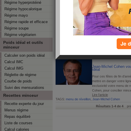
Régime hyperprotéiné
Pendant les fêtes, difficile 
pourtant, en adoptant quelq
Régime hypocalorique
limiter les dégâts et d’éviter
Régime mayo
Lire l'article
TAGS:
menu de réveillon
,
Jean-Michel Cohen
,
éviter
Régime rapide et efficace
Régime soupe
10 plats de fête à la l
Régime végétarien
Saumon, dinde, bûche aux 
Je d
Poids idéal et outils
des fêtes sont-ils aussi ma
minceur
Petit tour d’horizon de 10 pla
Lire l'article
Calculer son poids idéal
TAGS:
menu de réveillon
Calcul IMC
Jean-Michel Cohen vou
Calcul IMG
idéal
Réglette de régime
Pour ces fêtes de fin d’an
Courbe de poids
mettre en danger votre lig
exclusivité votre menu de r
Suivi des mensurations
Cohen, pour concilier minceu
Recettes minceur
Lire l'article
TAGS:
menu de réveillon
,
Jean-Michel Cohen
Recette experte du jour
Résultats 1-4 de 4
prem
Menus régime
Repas équilibré
Liste de courses
Calcul calories