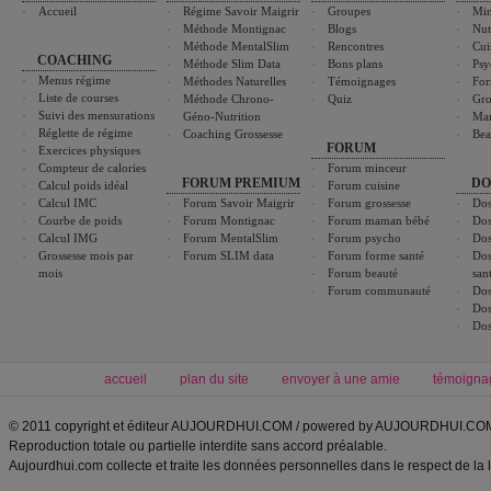
Accueil
Régime Savoir Maigrir
Groupes
Min
Méthode Montignac
Blogs
Nut
Méthode MentalSlim
Rencontres
Cui
COACHING
Méthode Slim Data
Bons plans
Psy
Menus régime
Méthodes Naturelles
Témoignages
For
Liste de courses
Méthode Chrono-
Quiz
Gro
Suivi des mensurations
Géno-Nutrition
Ma
Réglette de régime
Coaching Grossesse
Bea
FORUM
Exercices physiques
Compteur de calories
Forum minceur
FORUM PREMIUM
DO
Calcul poids idéal
Forum cuisine
Calcul IMC
Forum Savoir Maigrir
Forum grossesse
Dos
Courbe de poids
Forum Montignac
Forum maman bébé
Dos
Calcul IMG
Forum MentalSlim
Forum psycho
Dos
Grossesse mois par
Forum SLIM data
Forum forme santé
Dos
mois
Forum beauté
san
Forum communauté
Dos
Dos
Dos
accueil
plan du site
envoyer à une amie
témoigna
© 2011 copyright et éditeur AUJOURDHUI.COM / powered by AUJOURDHUI.CO
Reproduction totale ou partielle interdite sans accord préalable.
Aujourdhui.com collecte et traite les données personnelles dans le respect de la 