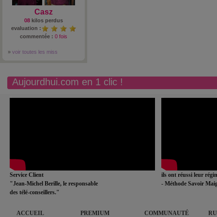
Casz
08
kilos perdus
evaluation :
commentée :
0 fois
»
voir toutes les miss
Aujourdhui.com en 1 clic !
Service Client
ils ont réussi leur rég
"Jean-Michel Berille, le responsable
- Méthode Savoir Maig
des télé-conseillers."
ACCUEIL
PREMIUM
COMMUNAUTÉ
RU