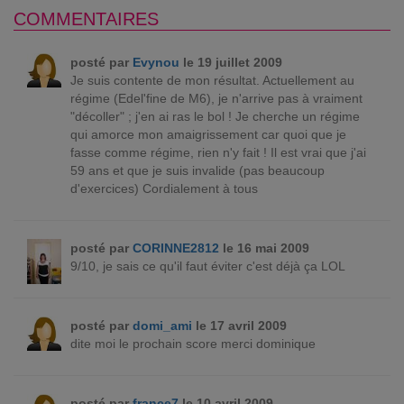
COMMENTAIRES
posté par
Evynou
le 19 juillet 2009
Je suis contente de mon résultat. Actuellement au
régime (Edel'fine de M6), je n'arrive pas à vraiment
"décoller" ; j'en ai ras le bol ! Je cherche un régime
qui amorce mon amaigrissement car quoi que je
fasse comme régime, rien n'y fait ! Il est vrai que j'ai
59 ans et que je suis invalide (pas beaucoup
d'exercices) Cordialement à tous
posté par
CORINNE2812
le 16 mai 2009
9/10, je sais ce qu'il faut éviter c'est déjà ça LOL
posté par
domi_ami
le 17 avril 2009
dite moi le prochain score merci dominique
posté par
france7
le 10 avril 2009