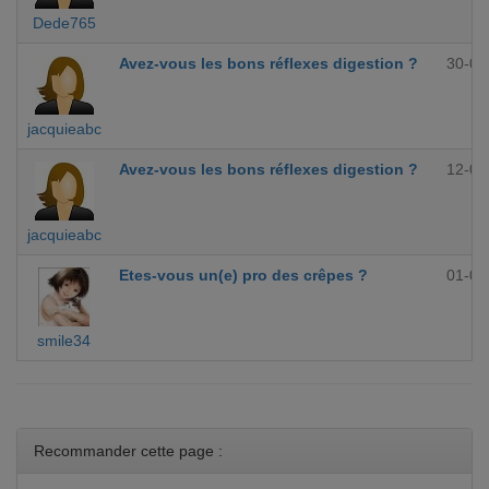
Dede765
Avez-vous les bons réflexes digestion ?
30-09
jacquieabc
Avez-vous les bons réflexes digestion ?
12-09
jacquieabc
Etes-vous un(e) pro des crêpes ?
01-09
smile34
Recommander cette page :