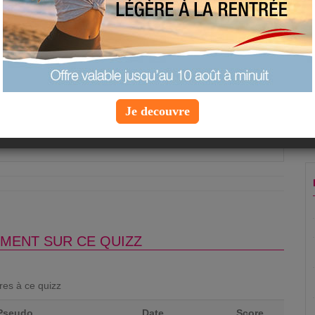
 est déconseillée lorsque l'on fait un régime ?
ola
ruit frais
euse
Je decouvre
Question suivante »
MENT SUR CE QUIZZ
ores à ce quizz
Pseudo
Date
Score