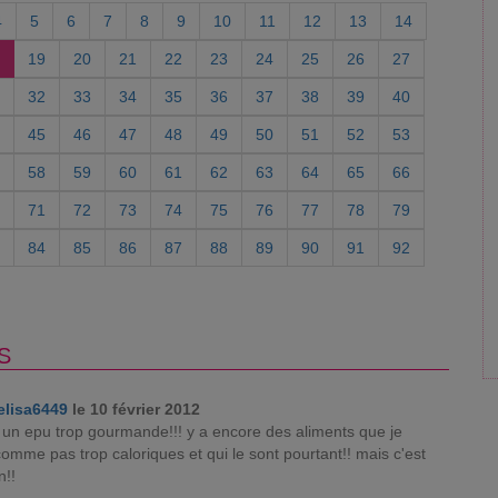
4
5
6
7
8
9
10
11
12
13
14
19
20
21
22
23
24
25
26
27
32
33
34
35
36
37
38
39
40
45
46
47
48
49
50
51
52
53
58
59
60
61
62
63
64
65
66
71
72
73
74
75
76
77
78
79
84
85
86
87
88
89
90
91
92
S
elisa6449
le 10 février 2012
e un epu trop gourmande!!! y a encore des aliments que je
omme pas trop caloriques et qui le sont pourtant!! mais c'est
n!!