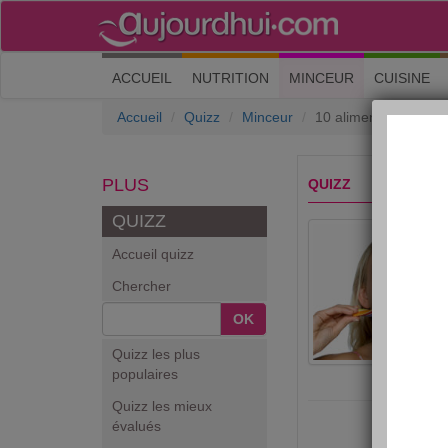
(current)
ACCUEIL
NUTRITION
MINCEUR
CUISINE
Accueil
Quizz
Minceur
10 aliments interdits
PLUS
QUIZZ
QUIZZ
Accueil quizz
Chercher
OK
Quizz les plus
populaires
Quizz les mieux
évalués