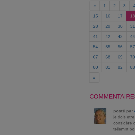
«
1
2
3
15
16
17
18
28
29
30
31
41
42
43
44
54
55
56
57
67
68
69
70
80
81
82
83
»
COMMENTAIRE
posté par
je dois etr
considère c
tellemnt bo