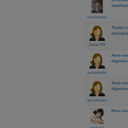
marchen
sorcineuse
Testez 
musiqu
Dede765
Avez-vou
digestio
jacquieabc
Avez-vou
digestio
jacquieabc
Etes-vou
smile34