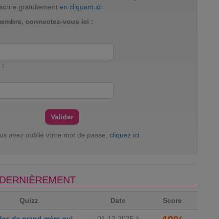
scrire gratuitement
en cliquant ici
.
membre, connectez-vous ici :
 :
ous avez oublié votre mot de passe,
cliquez ici
S DERNIÈREMENT
Quizz
Date
Score
des de grand-mère qui
01-12-2025 à