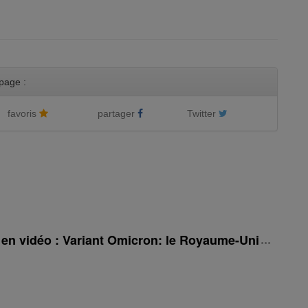
page :
favoris
partager
Twitter
é en vidéo : Variant Omicron: le Royaume-Uni rehauss