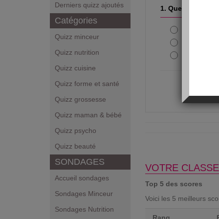
Derniers quizz ajoutés
1. Quelle boisson
Catégories
Le coca-c
Quizz minceur
Le jus de f
Quizz nutrition
L'eau gaz
Quizz cuisine
Quizz forme et santé
Quizz grossesse
Quizz maman & bébé
Quizz psycho
Quizz beauté
SONDAGES
VOTRE CLASSE
Accueil sondages
Top 5 des scores
Sondages Minceur
Voici les 5 meilleurs sc
Sondages Nutrition
Rang