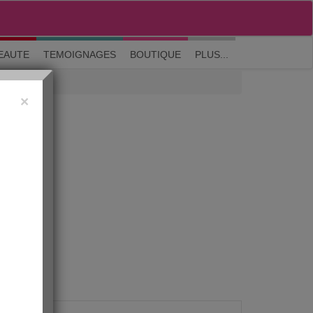
M'inscrire
|
Me connecter
|
? Visite guidée
EAUTE
TEMOIGNAGES
BOUTIQUE
PLUS...
×