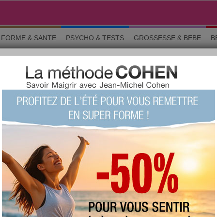
FORME & SANTE
PSYCHO & TESTS
GROSSESSE & BEBE
B
 pendant le régime
10 aliments interdits pendant le
régime?
+1977
Note :
Le quizz du siècle !
(fait
98924 fois)
73 %
Score moyen :
Questions 1 sur 10