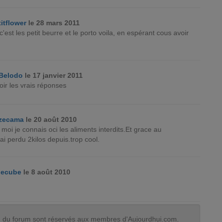
titflower
le 28 mars 2011
c'est les petit beurre et le porto voila, en espérant cous avoir
Belodo
le 17 janvier 2011
oir les vrais réponses
zecama
le 20 août 2010
 moi je connais oci les aliments interdits.Et grace au
i perdu 2kilos depuis.trop cool.
lecube
le 8 août 2010
tion du forum sont réservés aux membres d'Aujourdhui.com.