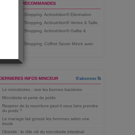
PRODUITS RECOMMANDES
Aujourdhui Shopping. Actinutrition® Elimination
Aujourdhui Shopping. Actinutrition® Ventre & Taille
Aujourdhui Shopping. Actinutrition® Galbe &
Courbe
Aujourdhui Shopping. ​Coffret Savoir Mincir avec
Jean
DERNIERES INFOS MINCEUR
S'abonner
Le microbiotes : vive les bonnes bactéries
Microbiote et perte de poids
Respirer de la nourriture peut-il vous faire prendre
du poids ?
Le mariage fait grossir les hommes selon une
étude
Obésité : le rôle clé du microbiote intestinal