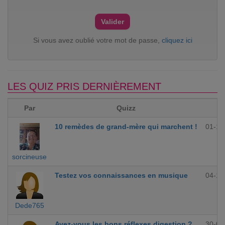
Si vous avez oublié votre mot de passe,
cliquez ici
LES QUIZ PRIS DERNIÈREMENT
Par
Quizz
10 remèdes de grand-mère qui marchent !
01-12
sorcineuse
Testez vos connaissances en musique
04-10
Dede765
Avez-vous les bons réflexes digestion ?
30-09