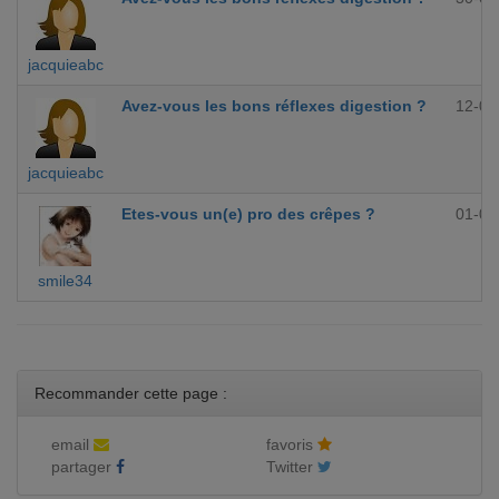
jacquieabc
Avez-vous les bons réflexes digestion ?
12-09
jacquieabc
Etes-vous un(e) pro des crêpes ?
01-09
smile34
Recommander cette page :
email
favoris
partager
Twitter