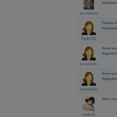
marchen
sorcineuse
Testez 
musiqu
Dede765
Avez-vou
digestio
jacquieabc
Avez-vou
digestio
jacquieabc
Etes-vou
smile34