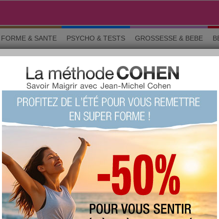
FORME & SANTE
PSYCHO & TESTS
GROSSESSE & BEBE
B
 pendant le régime
10 aliments interdits pendant le
régime?
+1977
Note :
Le quizz du siècle !
(fait
98924 fois)
73 %
Score moyen :
Questions 1 sur 10