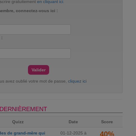
scrire gratuitement
en cliquant ici
.
membre, connectez-vous ici :
 :
ous avez oublié votre mot de passe,
cliquez ici
S DERNIÈREMENT
Quizz
Date
Score
40%
des de grand-mère qui
01-12-2025 à