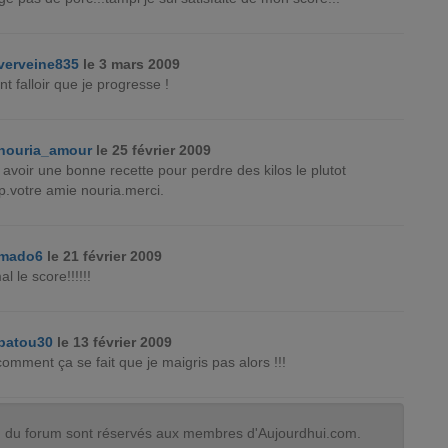
verveine835
le 3 mars 2009
nt falloir que je progresse !
nouria_amour
le 25 février 2009
ai avoir une bonne recette pour perdre des kilos le plutot
p.votre amie nouria.merci.
mado6
le 21 février 2009
l le score!!!!!!
patou30
le 13 février 2009
 comment ça se fait que je maigris pas alors !!!
tion du forum sont réservés aux membres d'Aujourdhui.com.