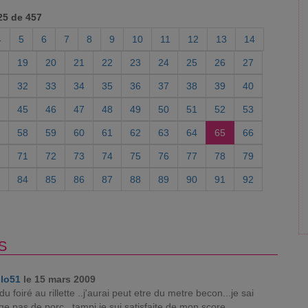
25 de 457
4
5
6
7
8
9
10
11
12
13
14
19
20
21
22
23
24
25
26
27
32
33
34
35
36
37
38
39
40
45
46
47
48
49
50
51
52
53
58
59
60
61
62
63
64
65
66
71
72
73
74
75
76
77
78
79
84
85
86
87
88
89
90
91
92
S
jlo51
le 15 mars 2009
 du foiré au rillette ..j'aurai peut etre du metre becon...je sai
e pas de porc...tampi je sui satisfaite de mon score...