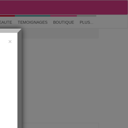
M'inscrire
|
Me connecter
|
? Visite guidée
EAUTE
TEMOIGNAGES
BOUTIQUE
PLUS...
×