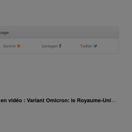
page :
favoris
partager
Twitter
é en vidéo : Variant Omicron: le Royaume-Uni rehauss