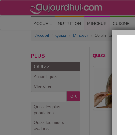
(current)
ACCUEIL
NUTRITION
MINCEUR
CUISINE
Accueil
Quizz
Minceur
10 aliments interdits
PLUS
QUIZZ
QUIZZ
Accueil quizz
Chercher
OK
Quizz les plus
populaires
Quizz les mieux
évalués