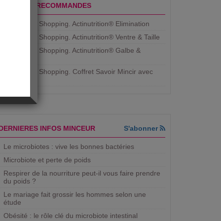
PRODUITS RECOMMANDES
Aujourdhui Shopping. Actinutrition® Elimination
Aujourdhui Shopping. Actinutrition® Ventre & Taille
Aujourdhui Shopping. Actinutrition® Galbe &
Courbe
Aujourdhui Shopping. ​Coffret Savoir Mincir avec
Jean
DERNIERES INFOS MINCEUR
S'abonner
Le microbiotes : vive les bonnes bactéries
Microbiote et perte de poids
Respirer de la nourriture peut-il vous faire prendre
du poids ?
Le mariage fait grossir les hommes selon une
étude
Obésité : le rôle clé du microbiote intestinal