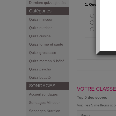
Derniers quizz ajoutés
1. Quelle boisson
Catégories
Le coca-c
Quizz minceur
Le jus de f
Quizz nutrition
L'eau gaz
Quizz cuisine
Quizz forme et santé
Quizz grossesse
Quizz maman & bébé
Quizz psycho
Quizz beauté
SONDAGES
VOTRE CLASSE
Accueil sondages
Top 5 des scores
Sondages Minceur
Voici les 5 meilleurs sc
Sondages Nutrition
Rang