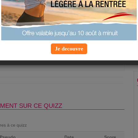
 est déconseillée lorsque l'on fait un régime ?
ola
ruit frais
euse
Je decouvre
Question suivante »
MENT SUR CE QUIZZ
ores à ce quizz
Pseudo
Date
Score