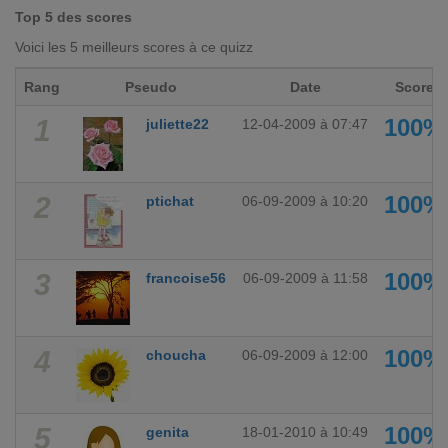
Top 5 des scores
Voici les 5 meilleurs scores à ce quizz
Rang
Pseudo
Date
Score
1
100%
juliette22
12-04-2009 à 07:47
2
100%
ptichat
06-09-2009 à 10:20
3
100%
francoise56
06-09-2009 à 11:58
4
100%
choucha
06-09-2009 à 12:00
5
100%
genita
18-01-2010 à 10:49