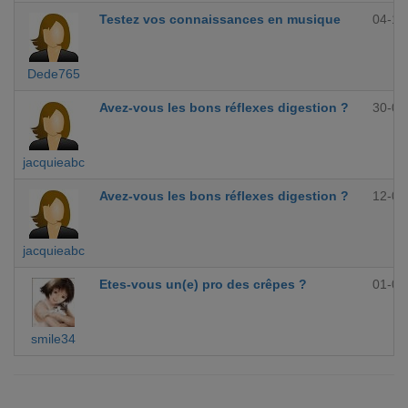
Testez vos connaissances en musique
04-10
Dede765
Avez-vous les bons réflexes digestion ?
30-09
jacquieabc
Avez-vous les bons réflexes digestion ?
12-09
jacquieabc
Etes-vous un(e) pro des crêpes ?
01-09
smile34