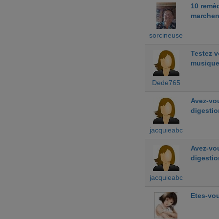
10 remè
marchen
sorcineuse
Testez 
musiqu
Dede765
Avez-vou
digestio
jacquieabc
Avez-vou
digestio
jacquieabc
Etes-vou