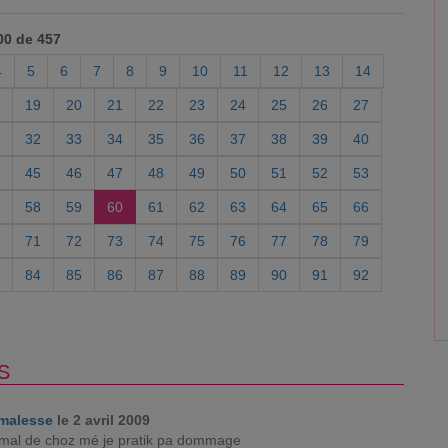
00 de 457
4
5
6
7
8
9
10
11
12
13
14
19
20
21
22
23
24
25
26
27
32
33
34
35
36
37
38
39
40
45
46
47
48
49
50
51
52
53
58
59
60
61
62
63
64
65
66
71
72
73
74
75
76
77
78
79
84
85
86
87
88
89
90
91
92
S
malesse
le 2 avril 2009
 mal de choz mé je pratik pa dommage