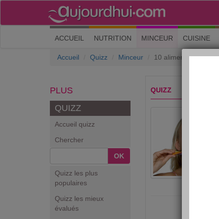
(current)
ACCUEIL
NUTRITION
MINCEUR
CUISINE
Accueil
Quizz
Minceur
10 aliments interdits
PLUS
QUIZZ
QUIZZ
Accueil quizz
Chercher
OK
Quizz les plus
populaires
Quizz les mieux
évalués