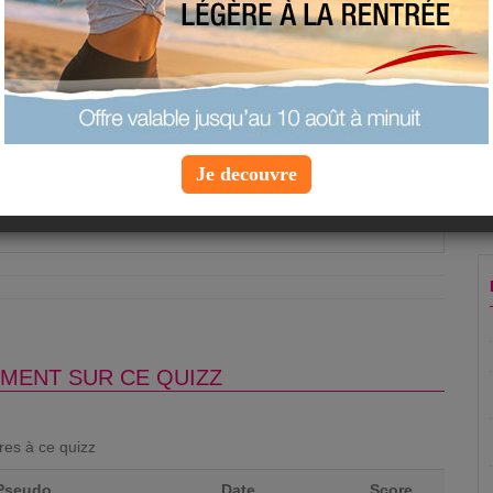
 est déconseillée lorsque l'on fait un régime ?
ola
ruit frais
euse
Je decouvre
Question suivante »
MENT SUR CE QUIZZ
ores à ce quizz
Pseudo
Date
Score