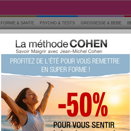
FORME & SANTE
PSYCHO & TESTS
GROSSESSE & BEBE
B
 pendant le régime
10 aliments interdits pendant le
régime?
+1977
Note :
Le quizz du siècle !
(fait
98924 fois)
73 %
Score moyen :
Questions 1 sur 10