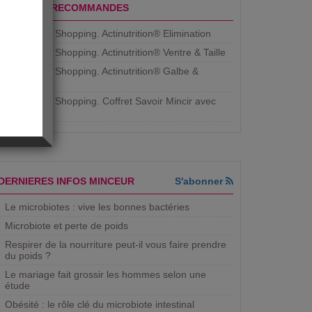
PRODUITS RECOMMANDES
Aujourdhui Shopping. Actinutrition® Elimination
Aujourdhui Shopping. Actinutrition® Ventre & Taille
Aujourdhui Shopping. Actinutrition® Galbe &
Courbe
Aujourdhui Shopping. ​Coffret Savoir Mincir avec
Jean
DERNIERES INFOS MINCEUR
S'abonner
Le microbiotes : vive les bonnes bactéries
Microbiote et perte de poids
Respirer de la nourriture peut-il vous faire prendre
du poids ?
Le mariage fait grossir les hommes selon une
étude
Obésité : le rôle clé du microbiote intestinal