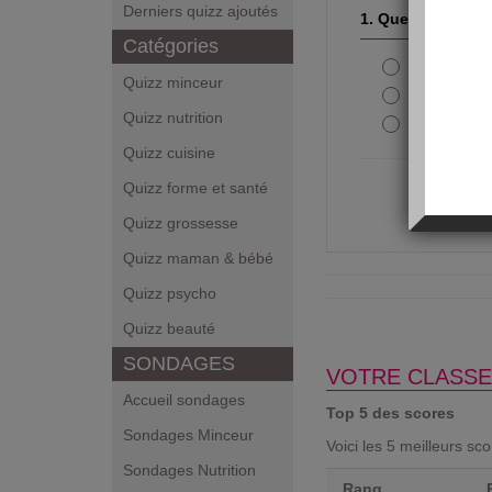
Derniers quizz ajoutés
1. Quelle boisson
Catégories
Le coca-c
Quizz minceur
Le jus de f
Quizz nutrition
L'eau gaz
Quizz cuisine
Quizz forme et santé
Quizz grossesse
Quizz maman & bébé
Quizz psycho
Quizz beauté
SONDAGES
VOTRE CLASSE
Accueil sondages
Top 5 des scores
Sondages Minceur
Voici les 5 meilleurs sc
Sondages Nutrition
Rang