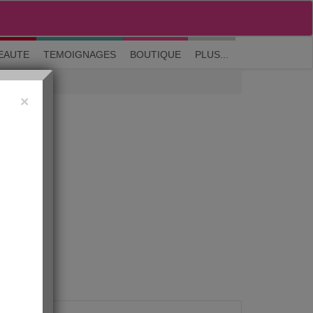
M'inscrire
|
Me connecter
|
? Visite guidée
EAUTE
TEMOIGNAGES
BOUTIQUE
PLUS...
×