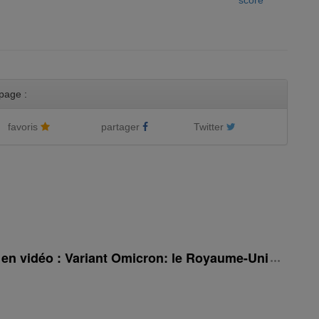
score
page :
favoris
partager
Twitter
é en vidéo : Variant Omicron: le Royaume-Uni rehauss