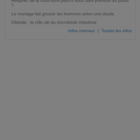
Respirer de la nourriture peut-il vous faire prendre du poids
?
Le mariage fait grossir les hommes selon une étude
Obésité : le rôle clé du microbiote intestinal
Infos minceur
|
Toutes les infos