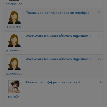
sorcineuse
Testez vos connaissances en musique
04-10
Dede765
Avez-vous les bons réflexes digestion ?
30-09
jacquieabc
Avez-vous les bons réflexes digestion ?
12-09
jacquieabc
Etes-vous un(e) pro des crêpes ?
01-09
smile34