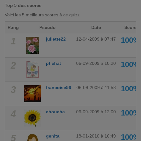
Top 5 des scores
Voici les 5 meilleurs scores à ce quizz
Rang
Pseudo
Date
Score
1
100%
juliette22
12-04-2009 à 07:47
2
100%
ptichat
06-09-2009 à 10:20
3
100%
francoise56
06-09-2009 à 11:58
4
100%
choucha
06-09-2009 à 12:00
5
100%
genita
18-01-2010 à 10:49