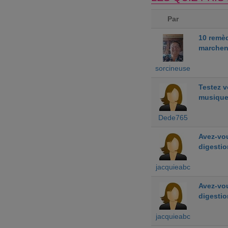
Par
10 remè
marchen
sorcineuse
Testez 
musiqu
Dede765
Avez-vou
digestio
jacquieabc
Avez-vou
digestio
jacquieabc