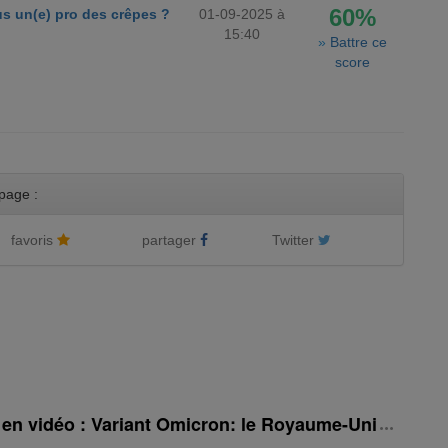
60%
s un(e) pro des crêpes ?
01-09-2025 à
15:40
»
Battre ce
score
page :
favoris
partager
Twitter
é en vidéo : Variant Omicron: le Royaume-Uni rehauss