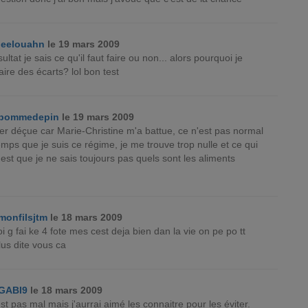
leelouahn
le 19 mars 2009
ltat je sais ce qu'il faut faire ou non... alors pourquoi je
aire des écarts? lol bon test
pommedepin
le 19 mars 2009
er déçue car Marie-Christine m'a battue, ce n'est pas normal
emps que je suis ce régime, je me trouve trop nulle et ce qui
'est que je ne sais toujours pas quels sont les aliments
monfilsjtm
le 18 mars 2009
g fai ke 4 fote mes cest deja bien dan la vie on pe po tt
lus dite vous ca
GABI9
le 18 mars 2009
est pas mal mais j'aurrai aimé les connaitre pour les éviter.