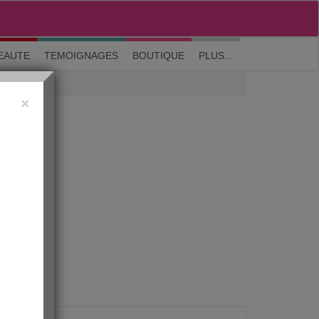
M'inscrire
|
Me connecter
|
? Visite guidée
EAUTE
TEMOIGNAGES
BOUTIQUE
PLUS...
×