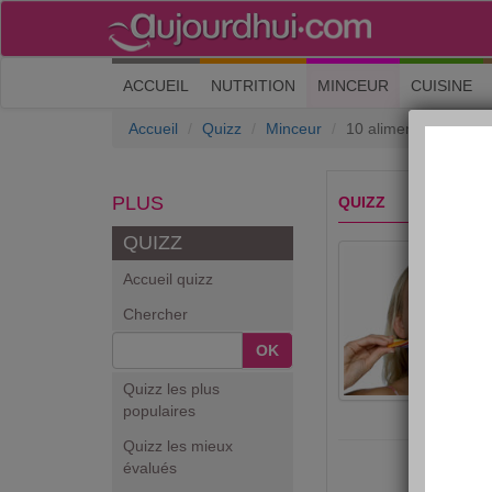
(current)
ACCUEIL
NUTRITION
MINCEUR
CUISINE
Accueil
Quizz
Minceur
10 aliments interdits
PLUS
QUIZZ
QUIZZ
Accueil quizz
Chercher
OK
Quizz les plus
populaires
Quizz les mieux
évalués