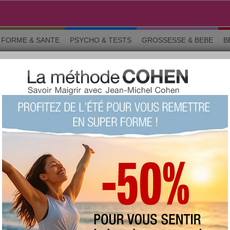
FORME & SANTE
PSYCHO & TESTS
GROSSESSE & BEBE
B
 pendant le régime
10 aliments interdits pendant le
régime?
+1977
Note :
Le quizz du siècle !
(fait
98924 fois)
73 %
Score moyen :
Questions 1 sur 10