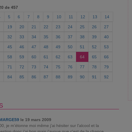
20 de 457
4
5
6
7
8
9
10
11
12
13
14
19
20
21
22
23
24
25
26
27
32
33
34
35
36
37
38
39
40
45
46
47
48
49
50
51
52
53
58
59
60
61
62
63
64
65
66
71
72
73
74
75
76
77
78
79
84
85
86
87
88
89
90
91
92
S
MARGE59
le 19 mars 2009
0, je m'étonne moi même j'ai hésiter sur l'alcool et la
estion donc j'ai bon mais j'avoue que c'est de la chance