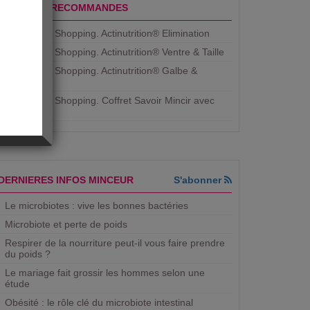
PRODUITS RECOMMANDES
Aujourdhui Shopping. Actinutrition® Elimination
Aujourdhui Shopping. Actinutrition® Ventre & Taille
Aujourdhui Shopping. Actinutrition® Galbe &
Courbe
Aujourdhui Shopping. ​Coffret Savoir Mincir avec
Jean
DERNIERES INFOS MINCEUR
S'abonner
Le microbiotes : vive les bonnes bactéries
Microbiote et perte de poids
Respirer de la nourriture peut-il vous faire prendre
du poids ?
Le mariage fait grossir les hommes selon une
étude
Obésité : le rôle clé du microbiote intestinal