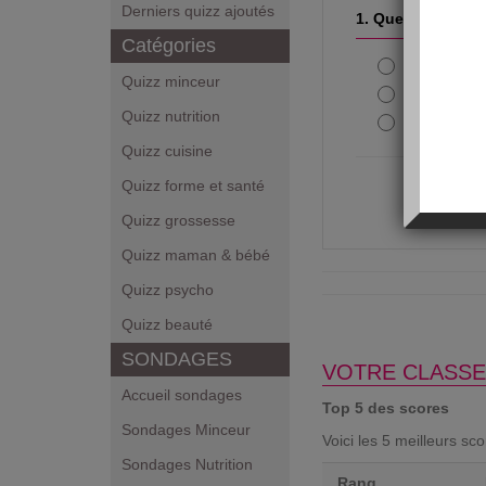
Derniers quizz ajoutés
1. Quelle boisson
Catégories
Le coca-c
Quizz minceur
Le jus de f
Quizz nutrition
L'eau gaz
Quizz cuisine
Quizz forme et santé
Quizz grossesse
Quizz maman & bébé
Quizz psycho
Quizz beauté
SONDAGES
VOTRE CLASSE
Accueil sondages
Top 5 des scores
Sondages Minceur
Voici les 5 meilleurs sc
Sondages Nutrition
Rang