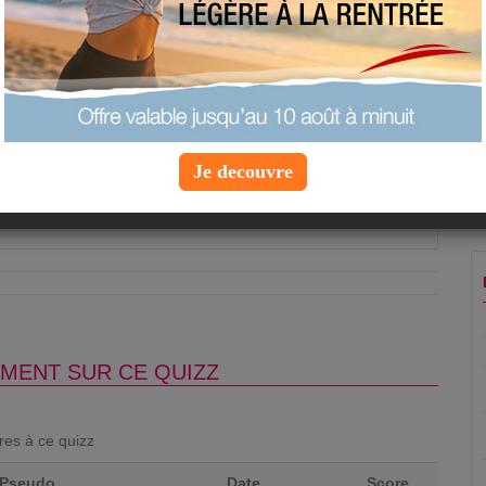
 est déconseillée lorsque l'on fait un régime ?
ola
ruit frais
euse
Je decouvre
Question suivante »
MENT SUR CE QUIZZ
ores à ce quizz
Pseudo
Date
Score