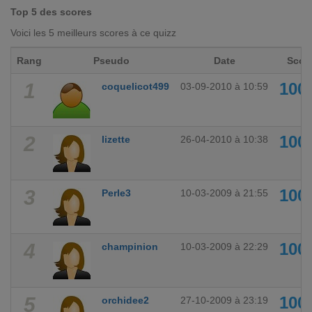
Top 5 des scores
Voici les 5 meilleurs scores à ce quizz
Rang
Pseudo
Date
Scor
1
100
coquelicot499
03-09-2010 à 10:59
2
100
lizette
26-04-2010 à 10:38
3
100
Perle3
10-03-2009 à 21:55
4
100
champinion
10-03-2009 à 22:29
5
100
orchidee2
27-10-2009 à 23:19