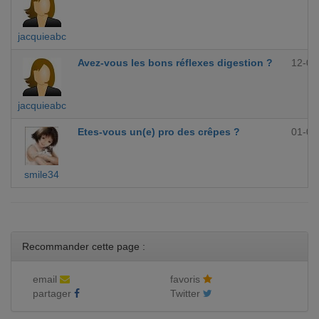
jacquieabc
Avez-vous les bons réflexes digestion ?
12-09
jacquieabc
Etes-vous un(e) pro des crêpes ?
01-09
smile34
Recommander cette page :
email
favoris
partager
Twitter