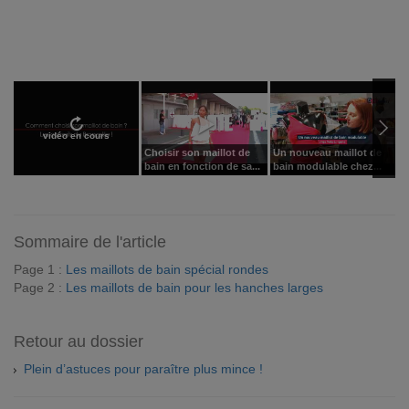
vidéo en cours
Choisir son maillot de
Un nouveau maillot de
Q
bain en fonction de sa...
bain modulable chez...
C
Sommaire de l'article
Page 1 :
Les maillots de bain spécial rondes
Page 2 :
Les maillots de bain pour les hanches larges
Retour au dossier
Plein d’astuces pour paraître plus mince !