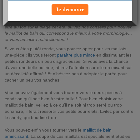
AUTEUR : Alix Lefief
Je decouvre
lundi 18 juillet 2011
Bien choisir son maillot de bain n’est pas une mince affaire. Pour
être au top sur la plage cet été, suivez nos conseils pour trouver
le maillot de bain qui correspond le mieux à votre morphologie…
et vous amincira naturellement !
Si vous êtes plutôt ronde, vous pouvez opter pour les maillots
une-pièce : ils vous feront
paraître plus mince
en dissimulant les
petites rondeurs un peu disgracieuses. Si vous avez la chance
d’avoir une belle poitrine, attirez l’attention sur elle en misant sur
un décolleté affirmé ! Et n’hésitez pas à adopter le paréo pour
cacher un peu vos hanches.
Vous pouvez également vous tourner vers le deux-pièces à
condition qu’il soit bien à votre taille ! Pour bien choisir votre
maillot de bain, veillez à ce qu’il ne soit ni trop serré ou trop
échancré, il ferait ressortir vos petits bourrelets. Evitez par contre
le shorty, qui boudine trop.
Vous pouvez enfin vous tourner vers le
maillot de bain
amincissant
. La coupe de ces maillots est spécialement étudiée