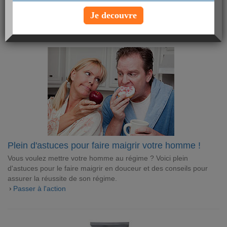
hommes, astuces pour le mettre au régime... Découvrez les clés
pour le faire passer à l'action !
Je decouvre
ARTICLES MINCEUR
Plein d'astuces pour faire maigrir votre homme !
Vous voulez mettre votre homme au régime ? Voici plein
d'astuces pour le faire maigrir en douceur et des conseils pour
assurer la réussite de son régime.
Passer à l'action