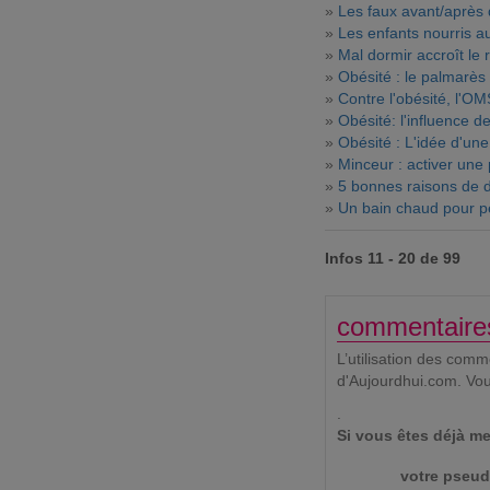
»
Les faux avant/après
»
Les enfants nourris au
»
Mal dormir accroît le 
»
Obésité : le palmarè
»
Contre l'obésité, l'O
»
Obésité: l'influence 
»
Obésité : L'idée d'un
»
Minceur : activer une 
»
5 bonnes raisons de d
»
Un bain chaud pour p
Infos 11 - 20 de 99
commentaire
L’utilisation des com
d'Aujourdhui.com. Vo
.
Si vous êtes déjà me
votre pseud