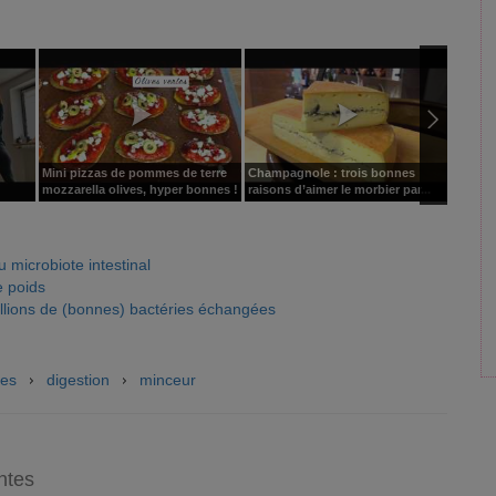
Mini pizzas de pommes de terre
Champagnole : trois bonnes
Galette
mozzarella olives, hyper bonnes !
raisons d’aimer le morbier par...
prébiot
u microbiote intestinal
e poids
illions de (bonnes) bactéries échangées
ies
digestion
minceur
ntes