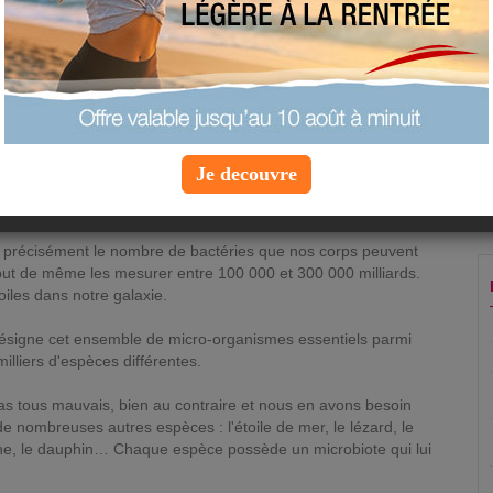
indispensable à notre équilibre et à notre bien-
être quotidien.
Jeudi 16 novembre 2017 à 12:25 |
Info
Minceur
vidu représente plus de 30 000 milliards de bactéries. Ces
Je decouvre
nt plus nombreuses que les cellules. Leur organisation en
llabore avec d'autres bactéries, 10 fois plus nombreuses.
uler précisément le nombre de bactéries que nos corps peuvent
out de même les mesurer entre 100 000 et 300 000 milliards.
iles dans notre galaxie.
désigne cet ensemble de micro-organismes essentiels parmi
illiers d'espèces différentes.
s tous mauvais, bien au contraire et nous en avons besoin
e nombreuses autres espèces : l'étoile de mer, le lézard, le
ache, le dauphin… Chaque espèce possède un microbiote qui lui