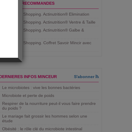
PRODUITS RECOMMANDES
Aujourdhui Shopping. Actinutrition® Elimination
Aujourdhui Shopping. Actinutrition® Ventre & Taille
Aujourdhui Shopping. Actinutrition® Galbe &
Courbe
Aujourdhui Shopping. ​Coffret Savoir Mincir avec
Jean
DERNIERES INFOS MINCEUR
S'abonner
Le microbiotes : vive les bonnes bactéries
Microbiote et perte de poids
Respirer de la nourriture peut-il vous faire prendre
du poids ?
Le mariage fait grossir les hommes selon une
étude
Obésité : le rôle clé du microbiote intestinal