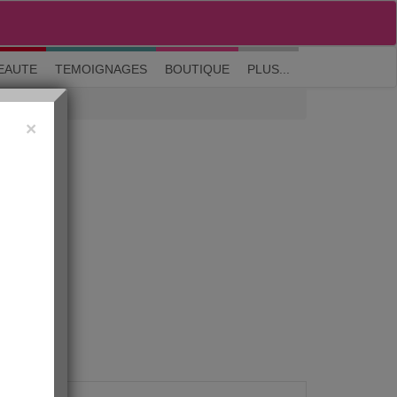
M'inscrire
|
Me connecter
|
? Visite guidée
EAUTE
TEMOIGNAGES
BOUTIQUE
PLUS...
×