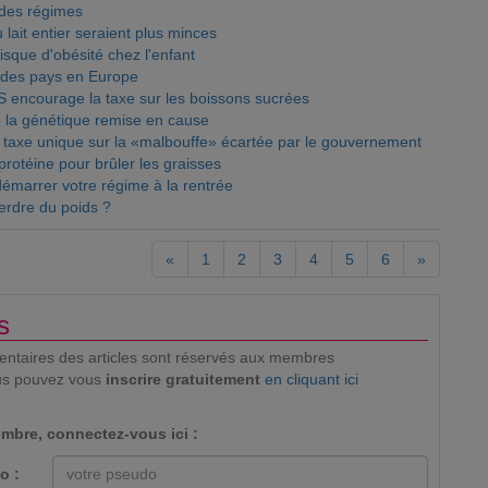
 des régimes
 lait entier seraient plus minces
risque d'obésité chez l'enfant
s des pays en Europe
MS encourage la taxe sur les boissons sucrées
de la génétique remise en cause
e taxe unique sur la «malbouffe» écartée par le gouvernement
protéine pour brûler les graisses
émarrer votre régime à la rentrée
erdre du poids ?
«
1
2
3
4
5
6
»
s
mentaires des articles sont réservés aux membres
us pouvez vous
inscrire gratuitement
en cliquant ici
mbre, connectez-vous ici :
o :