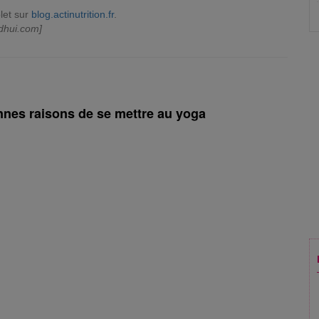
let sur
blog.actinutrition.fr
.
dhui.com]
onnes raisons de se mettre au yoga