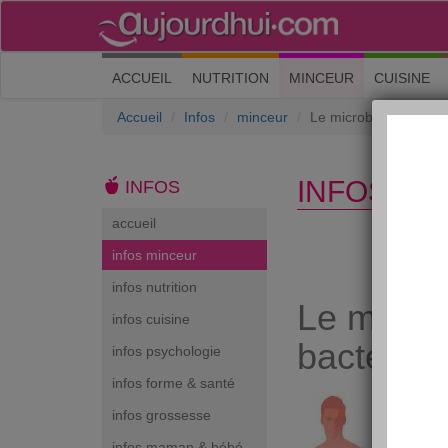
(current)
ACCUEIL
NUTRITION
MINCEUR
CUISINE
Accueil
Infos
minceur
Le microbiotes : vive
INFOS MI
INFOS
accueil
infos minceur
infos nutrition
Le microb
infos cuisine
bactéries
infos psychologie
infos forme & santé
infos grossesse
infos maman & bébé