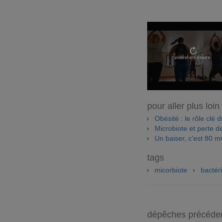
vidéo en cours
pour aller plus loin
Obésité : le rôle clé d
Microbiote et perte d
Un baiser, c'est 80 m
tags
micorbiote
bactér
dépêches précéde