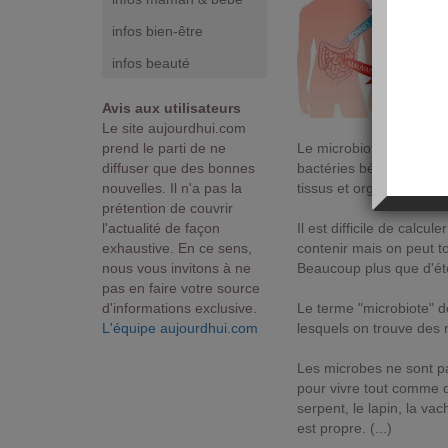
infos bien-être
infos beauté
Avis aux utilisateurs
Le site aujourdhui.com
prend le parti de ne
Le microbiote d'un indi
diffuser que des bonnes
bactéries bénéfiques so
nouvelles. Il n'a pas la
tissus et organes et co
prétention de couvrir
l'actualité de façon
Il est difficile de calc
exhaustive. En ce sens,
contenir mais on peut t
nous vous invitons à ne
Beaucoup plus que d'éto
pas en faire votre source
d'informations exclusive.
Le terme "microbiote" 
L'équipe aujourdhui.com
lesquels on trouve des m
Les microbes ne sont pa
pour vivre tout comme d
serpent, le lapin, la v
est propre. (...)