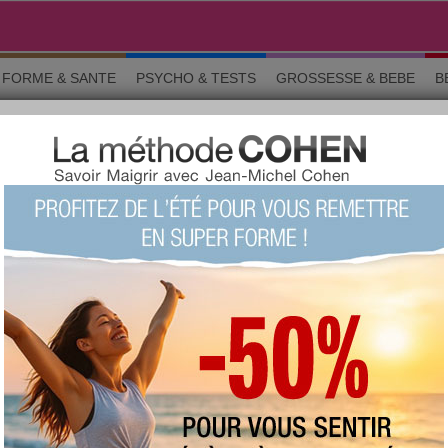
FORME & SANTE
PSYCHO & TESTS
GROSSESSE & BEBE
B
 les bonnes bactéries
NCEUR
partager sur
iotes : vive les bonnes
Il existe en nous un organe informe, composé
non pas d'unités cellulaires mais de….
bactéries. Et la "santé" de ces bactéries est