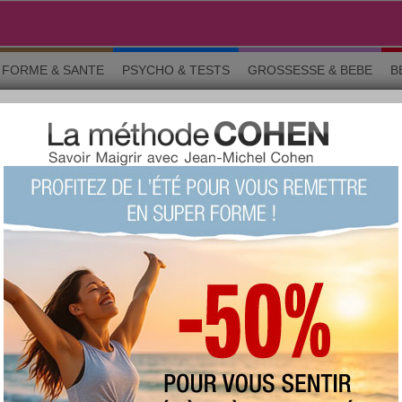
FORME & SANTE
PSYCHO & TESTS
GROSSESSE & BEBE
B
 les bonnes bactéries
NCEUR
partager sur
iotes : vive les bonnes
Il existe en nous un organe informe, composé
non pas d'unités cellulaires mais de….
bactéries. Et la "santé" de ces bactéries est