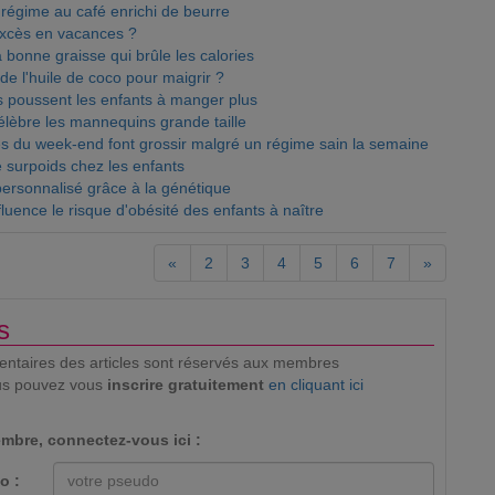
e régime au café enrichi de beurre
excès en vacances ?
 bonne graisse qui brûle les calories
de l'huile de coco pour maigrir ?
és poussent les enfants à manger plus
lèbre les mannequins grande taille
es du week-end font grossir malgré un régime sain la semaine
le surpoids chez les enfants
personnalisé grâce à la génétique
luence le risque d'obésité des enfants à naître
«
2
3
4
5
6
7
»
s
mentaires des articles sont réservés aux membres
us pouvez vous
inscrire gratuitement
en cliquant ici
mbre, connectez-vous ici :
o :