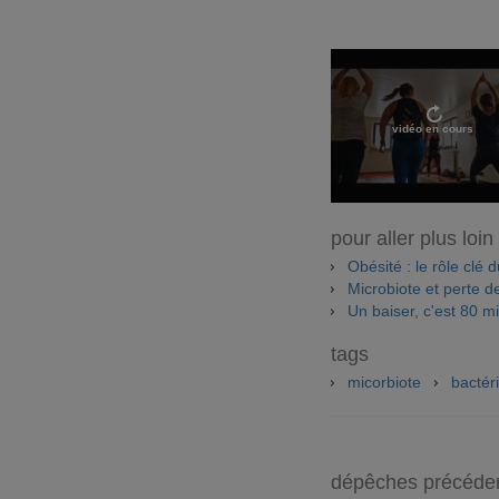
vidéo en cours
pour aller plus loin
Obésité : le rôle clé d
Microbiote et perte d
Un baiser, c'est 80 m
tags
micorbiote
bactér
dépêches précéde