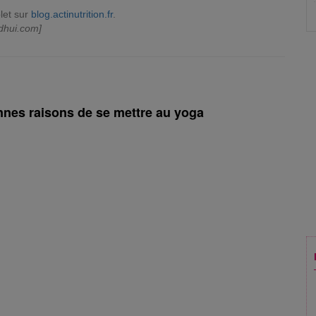
let sur
blog.actinutrition.fr
.
dhui.com]
onnes raisons de se mettre au yoga