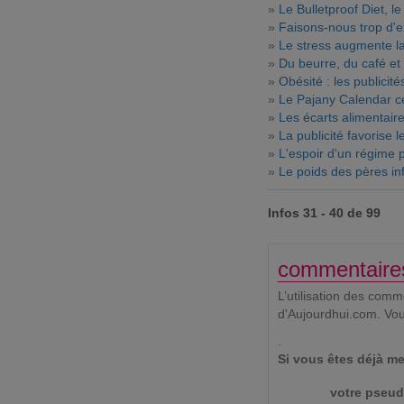
»
Le Bulletproof Diet, l
»
Faisons-nous trop d'
»
Le stress augmente la
»
Du beurre, du café et 
»
Obésité : les publicit
»
Le Pajany Calendar cé
»
Les écarts alimentair
»
La publicité favorise 
»
L'espoir d'un régime 
»
Le poids des pères inf
Infos 31 - 40 de 99
commentaire
L’utilisation des com
d'Aujourdhui.com. Vo
.
Si vous êtes déjà me
votre pseud