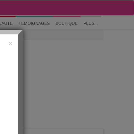
M'inscrire
|
Me connecter
|
? Visite guidée
EAUTE
TEMOIGNAGES
BOUTIQUE
PLUS...
×