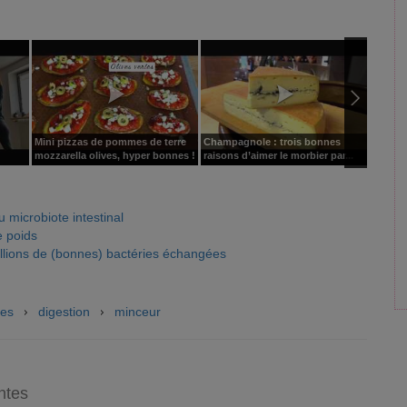
Mini pizzas de pommes de terre
Champagnole : trois bonnes
Galette
mozzarella olives, hyper bonnes !
raisons d’aimer le morbier par...
prébiot
u microbiote intestinal
e poids
illions de (bonnes) bactéries échangées
ies
digestion
minceur
ntes