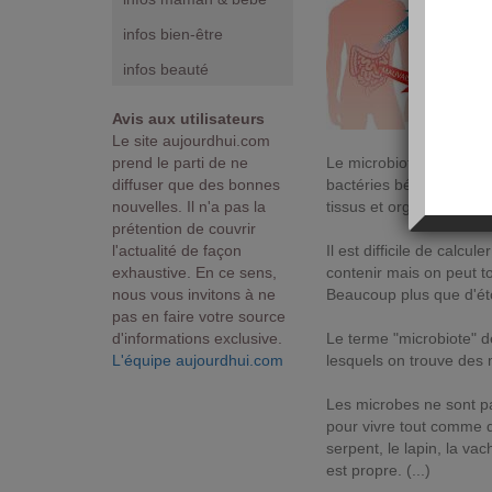
infos bien-être
infos beauté
Avis aux utilisateurs
Le site aujourdhui.com
prend le parti de ne
Le microbiote d'un indi
diffuser que des bonnes
bactéries bénéfiques so
nouvelles. Il n'a pas la
tissus et organes et co
prétention de couvrir
l'actualité de façon
Il est difficile de calc
exhaustive. En ce sens,
contenir mais on peut t
nous vous invitons à ne
Beaucoup plus que d'éto
pas en faire votre source
d'informations exclusive.
Le terme "microbiote" 
L'équipe aujourdhui.com
lesquels on trouve des m
Les microbes ne sont pa
pour vivre tout comme d
serpent, le lapin, la v
est propre. (...)