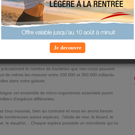
indispensable à notre équilibre et à notre bien-
être quotidien.
Jeudi 16 novembre 2017 à 12:25 |
Info
Minceur
vidu représente plus de 30 000 milliards de bactéries. Ces
Je decouvre
nt plus nombreuses que les cellules. Leur organisation en
llabore avec d'autres bactéries, 10 fois plus nombreuses.
uler précisément le nombre de bactéries que nos corps peuvent
out de même les mesurer entre 100 000 et 300 000 milliards.
iles dans notre galaxie.
désigne cet ensemble de micro-organismes essentiels parmi
illiers d'espèces différentes.
s tous mauvais, bien au contraire et nous en avons besoin
e nombreuses autres espèces : l'étoile de mer, le lézard, le
ache, le dauphin… Chaque espèce possède un microbiote qui lui