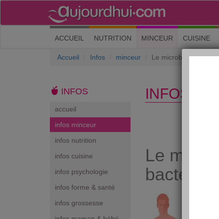
(current)
ACCUEIL
NUTRITION
MINCEUR
CUISINE
Accueil
Infos
minceur
Le microbiotes : vive
INFOS MI
INFOS
accueil
infos minceur
infos nutrition
Le microb
infos cuisine
bactéries
infos psychologie
infos forme & santé
infos grossesse
infos maman & bébé