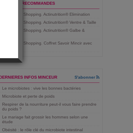
PRODUITS RECOMMANDES
Aujourdhui Shopping. Actinutrition® Elimination
Aujourdhui Shopping. Actinutrition® Ventre & Taille
Aujourdhui Shopping. Actinutrition® Galbe &
Courbe
Aujourdhui Shopping. ​Coffret Savoir Mincir avec
Jean
DERNIERES INFOS MINCEUR
S'abonner
Le microbiotes : vive les bonnes bactéries
Microbiote et perte de poids
Respirer de la nourriture peut-il vous faire prendre
du poids ?
Le mariage fait grossir les hommes selon une
étude
Obésité : le rôle clé du microbiote intestinal