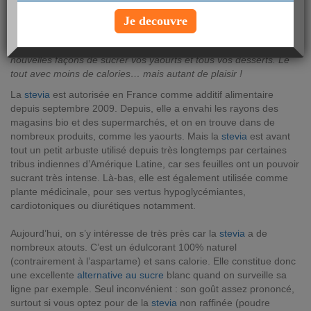
AUTEUR : Alix Lefief
Je decouvre
lundi 4 septembre 2017
Stevia, sucre de coco, sirops de céréales : découvrez trois
nouvelles façons de sucrer vos yaourts et tous vos desserts. Le
tout avec moins de calories… mais autant de plaisir !
La
stevia
est autorisée en France comme additif alimentaire
depuis septembre 2009. Depuis, elle a envahi les rayons des
magasins bio et des supermarchés, et on en trouve dans de
nombreux produits, comme les yaourts. Mais la
stevia
est avant
tout un petit arbuste utilisé depuis très longtemps par certaines
tribus indiennes d’Amérique Latine, car ses feuilles ont un pouvoir
sucrant très intense. Là-bas, elle est également utilisée comme
plante médicinale, pour ses vertus hypoglycémiantes,
cardiotoniques ou diurétiques notamment.
Aujourd’hui, on s’y intéresse de très près car la
stevia
a de
nombreux atouts. C’est un édulcorant 100% naturel
(contrairement à l’aspartame) et sans calorie. Elle constitue donc
une excellente
alternative au sucre
blanc quand on surveille sa
ligne par exemple. Seul inconvénient : son goût assez prononcé,
surtout si vous optez pour de la
stevia
non raffinée (poudre