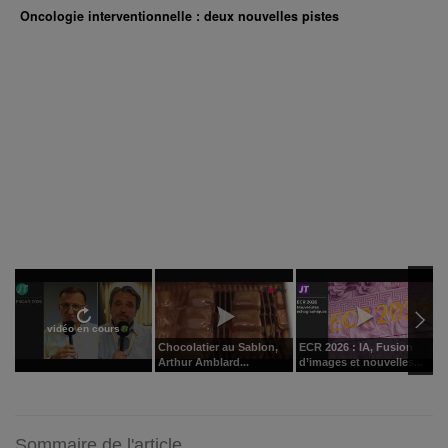
Oncologie interventionnelle : deux nouvelles pistes
vidéo en cours
Chocolatier au Sablon,
ECR 2026 : IA, Fusion
V
Arthur Amblard...
d’images et nouvelles...
p
Sommaire de l'article