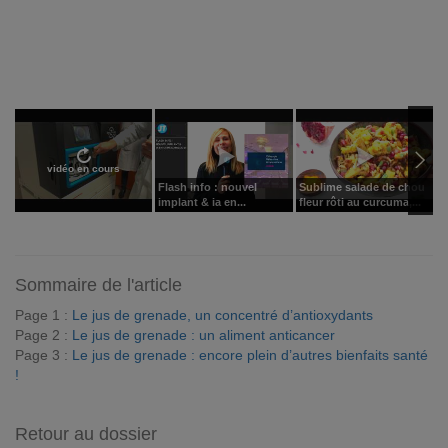
vidéo en cours
Flash info : nouvel
Sublime salade de chou
L
implant & ia en...
fleur rôti au curcuma,...
V
Sommaire de l'article
Page 1 :
Le jus de grenade, un concentré d’antioxydants
Page 2 :
Le jus de grenade : un aliment anticancer
Page 3 :
Le jus de grenade : encore plein d’autres bienfaits santé
!
Retour au dossier