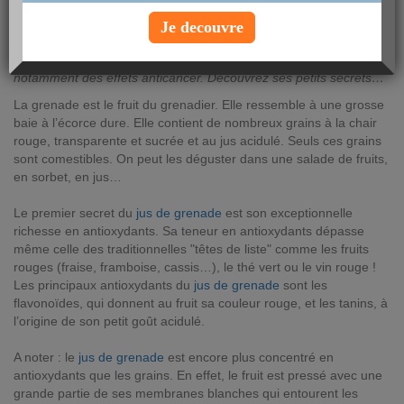
lundi 22 août 2011
Je decouvre
Depuis quelques années, le jus de grenade fait l’objet de
nombreuses études scientifiques. Ce fruit acidulé aurait
notamment des effets anticancer. Découvrez ses petits secrets…
La grenade est le fruit du grenadier. Elle ressemble à une grosse
baie à l’écorce dure. Elle contient de nombreux grains à la chair
rouge, transparente et sucrée et au jus acidulé. Seuls ces grains
sont comestibles. On peut les déguster dans une salade de fruits,
en sorbet, en jus…
Le premier secret du
jus de grenade
est son exceptionnelle
richesse en antioxydants. Sa teneur en antioxydants dépasse
même celle des traditionnelles "têtes de liste" comme les fruits
rouges (fraise, framboise, cassis…), le thé vert ou le vin rouge !
Les principaux antioxydants du
jus de grenade
sont les
flavonoïdes, qui donnent au fruit sa couleur rouge, et les tanins, à
l’origine de son petit goût acidulé.
A noter : le
jus de grenade
est encore plus concentré en
antioxydants que les grains. En effet, le fruit est pressé avec une
grande partie de ses membranes blanches qui entourent les