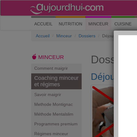
(current)
ACCUEIL
NUTRITION
MINCEUR
CUISINE
Accueil
Minceur
Dossiers
Déjouez les pièg
Dossiers
MINCEUR
Comment maigrir
Déjouez le
Coaching minceur
et régimes
Savoir maigrir
Methode Montignac
Méthode Mentalslim
Programmes premium
Régimes minceur