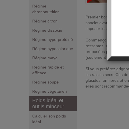
Régime
chrononutrition
Premier bon réflexe à a
Régime citron
snacks avant de venir t
imposer les proposition
Régime dissocié
Régime hyperprotéiné
Commençons par les coup
ressentez une fringale p
Régime hypocalorique
proposées par la marque
(seulement 0,8 g de gra
Régime mayo
Régime rapide et
Si vous préférez grigno
efficace
les raisins secs. Ces de
glucides, en fibres et 
Régime soupe
elles sont recommandées 
Régime végétarien
Poids idéal et
outils minceur
Calculer son poids
idéal