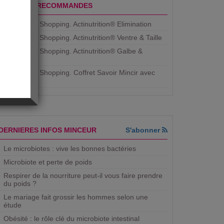
PRODUITS RECOMMANDES
Aujourdhui Shopping. Actinutrition® Elimination
Aujourdhui Shopping. Actinutrition® Ventre & Taille
Aujourdhui Shopping. Actinutrition® Galbe &
Courbe
Aujourdhui Shopping. ​Coffret Savoir Mincir avec
Jean
DERNIERES INFOS MINCEUR
S'abonner
Le microbiotes : vive les bonnes bactéries
Microbiote et perte de poids
Respirer de la nourriture peut-il vous faire prendre
du poids ?
Le mariage fait grossir les hommes selon une
étude
Obésité : le rôle clé du microbiote intestinal