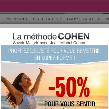
FORME & SANTE
PSYCHO & TESTS
GROSSESSE & BEBE
B
es du bureau
 minceur
s pièges du bureau
LU 25015 fois COMMENTÉ 5 fois
TAGS:
grignotage
AUTEUR : Michel Bernieri
mardi 7 septembre 2010
Ils sont les réconforts des longues
journées de travail : les snacks sont
essentiels pour récupérer de l'énergie.
Mais attention à ne pas succomber aux