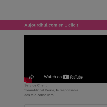
Aujourdhui.com en 1 clic !
Service Client
"Jean-Michel Berille, le responsable
des télé-conseillers."