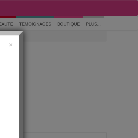
M'inscrire
|
Me connecter
|
? Visite guidée
EAUTE
TEMOIGNAGES
BOUTIQUE
PLUS...
×