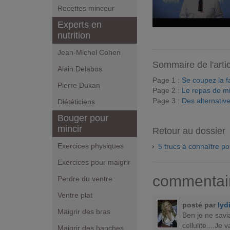
Recettes minceur
Experts en
nutrition
Jean-Michel Cohen
Sommaire de l'arti
Alain Delabos
Page 1 :
Se coupez la f
Pierre Dukan
Page 2 :
Le repas de mid
Page 3 :
Des alternatives
Diététiciens
Bouger pour
mincir
Retour au dossier
Exercices physiques
5 trucs à connaître p
Exercices pour maigrir
commentai
Perdre du ventre
Ventre plat
posté par
lyd
Maigrir des bras
Ben je ne savi
cellulite....Je
Maigrir des hanches