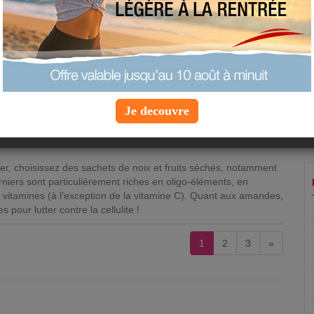
plus gourmands d'entre eux. Quelques
conseils pour éviter les
grignotages
.
voir pour éviter les débordements chocolatés : préparer ses
ravailler. De cette manière vous ne serez pas obligée de vous
s souvent hypercaloriques des distributeurs ou des cantines.
e-faim, si utiles si vous avez sauté le petit déjeuner ou
Je decouvre
endant l’après-midi. Les barres de céréales, telles que celles
 Quakers, sont à la fois nourrissante et très peu caloriques
s saturés) avec un goût fruité qui dément toute fadeur.
ter, choisissez des sachets de noix et fruits séchés, notamment
rniers sont particulièrement riches en oligo-éléments, en
en vitamines (à l’exception de la vitamine C). Quant aux amandes,
pour lutter contre la cellulite !
1
2
3
»