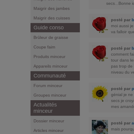
secs...Bonne idé
Maigrir des jambes
Maigrir des cuisses
posté par
b
moi aussi je
Guide conso
va falloir q
Brûleur de graisse
Coupe faim
posté par
b
comment fai
Produits minceur
tour dans l
pas trop de 
Appareils minceur
niveau du v
Communauté
Forum minceur
posté par
p
génial je ne
Groupes minceur
secs je croy
Actualités
mes amande
minceur
Dossier minceur
posté par
a
mais pourqu
Articles minceur