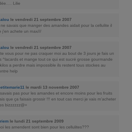
e..... Lilie
alou
le vendredi 21 septembre 2007
 ne savais que manger des amandes aidait pour la cellulite il
ue j'en achete un max///
alou
le vendredi 21 septembre 2007
te vous pour ne pas craquer moi au bout de 3 jours je fais un
es ^lacards et mange tout ce qui est sucré grosse gourmande
kilos a perdre mais impossible ils restent tous stockes au
entre help
etitemarie11
le mardi 13 novembre 2007
 savais pas pour les amandes et encore moins pour les fruits
ais que ça faisais grossir !!! en tout cas merci je vais m'acheter
s bizzzzzz@+
riem
le lundi 21 septembre 2009
oi les amendent sont bien pour les cellulites???