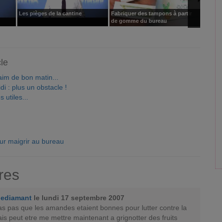
Les pièges de la cantine
Fabriquer des tampons à partir
Person
de gomme du bureau
bureau
cle
aim de bon matin...
i : plus un obstacle !
 utiles...
our maigrir au bureau
res
iediamant
le lundi 17 septembre 2007
as pas que les amandes etaient bonnes pour lutter contre la
 vais peut etre me mettre maintenant a grignotter des fruits