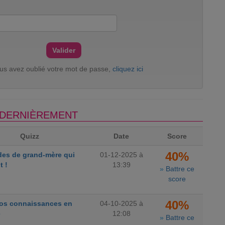
ous avez oublié votre mot de passe,
cliquez ici
S DERNIÈREMENT
Quizz
Date
Score
40%
des de grand-mère qui
01-12-2025 à
t !
13:39
»
Battre ce
score
40%
vos connaissances en
04-10-2025 à
e
12:08
»
Battre ce