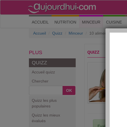
(current)
ACCUEIL
NUTRITION
MINCEUR
CUISINE
Accueil
Quizz
Minceur
10 aliments interdits
PLUS
QUIZZ
QUIZZ
Accueil quizz
Chercher
OK
Quizz les plus
populaires
Quizz les mieux
évalués
Evaluez ce quiz