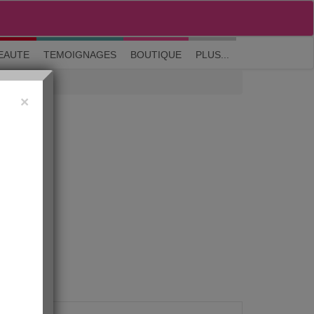
M'inscrire
|
Me connecter
|
? Visite guidée
EAUTE
TEMOIGNAGES
BOUTIQUE
PLUS...
×