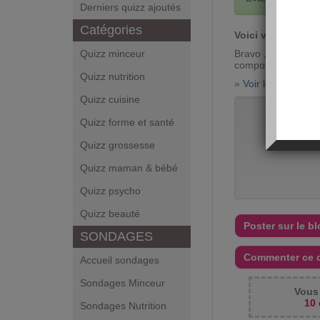
Derniers quizz ajoutés
Catégories
Voici votre score
Quizz minceur
Bravo , vous avez
comporte ce quiz !
Quizz nutrition
»
Voir les réponse
Quizz cuisine
Quizz forme et santé
Vo
Quizz grossesse
Quizz maman & bébé
Quizz psycho
Quizz beauté
Poster sur le b
SONDAGES
Commenter ce 
Accueil sondages
Sondages Minceur
Vous 
10 
Sondages Nutrition