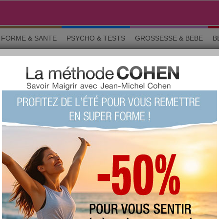
FORME & SANTE
PSYCHO & TESTS
GROSSESSE & BEBE
B
 pendant le régime
10 aliments interdits pendant le
régime?
+1977
Note :
Le quizz du siècle !
(fait
98924 fois)
73 %
Score moyen :
z :
intéressant
(2360)
peu intéressant
(383)