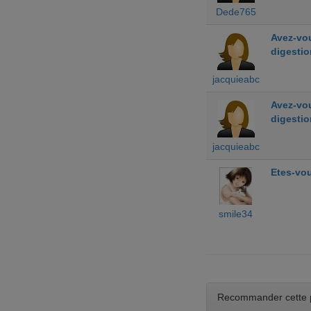
Dede765
Avez-vou
digestio
jacquieabc
Avez-vou
digestio
jacquieabc
Etes-vou
smile34
Recommander cette 