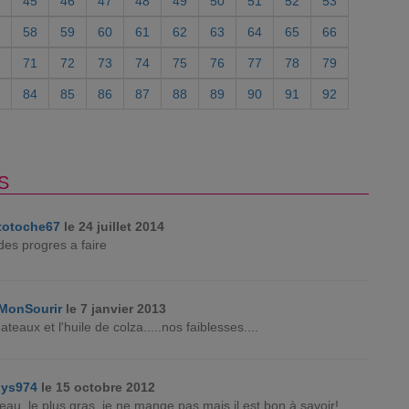
45
46
47
48
49
50
51
52
53
58
59
60
61
62
63
64
65
66
71
72
73
74
75
76
77
78
79
84
85
86
87
88
89
90
91
92
S
totoche67
le 24 juillet 2014
 des progres a faire
MonSourir
le 7 janvier 2013
gateaux et l'huile de colza.....nos faiblesses....
lys974
le 15 octobre 2012
gneau, le plus gras, je ne mange pas mais il est bon à savoir!