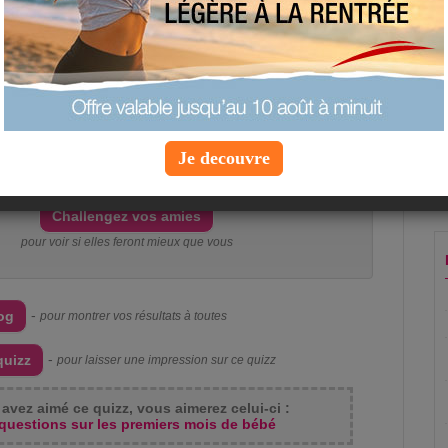
 su répondre correctement à
0 des 10 questions
que
s
Je decouvre
0
%
tre score est de
. Peut mieux faire!
Challengez vos amies
pour voir si elles feront mieux que vous
-
log
pour montrer vos résultats à toutes
-
quizz
pour laisser une impression sur ce quizz
avez aimé ce quizz, vous aimerez celui-ci :
questions sur les premiers mois de bébé