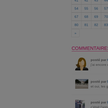
41
42
43
44
54
55
56
57
67
68
69
70
80
81
82
83
»
COMMENTAIRE
posté par
j'ai encore
posté par
et oui, les 
posté par
c'était l'a