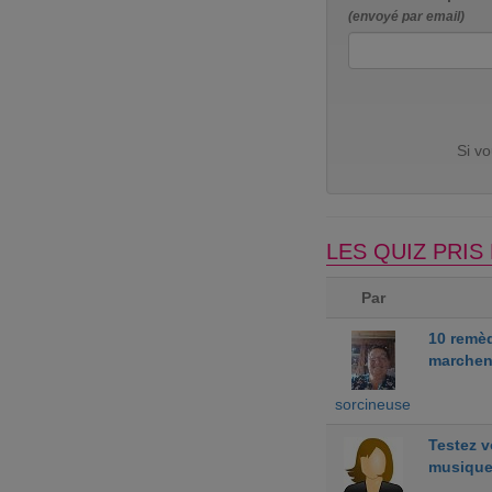
(envoyé par email)
Si v
LES QUIZ PRI
Par
10 remè
marchen
sorcineuse
Testez 
musiqu