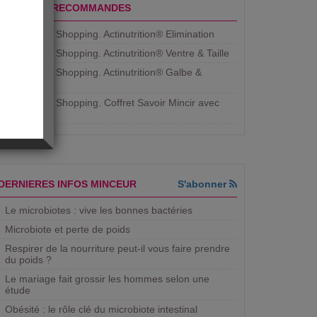
PRODUITS RECOMMANDES
Aujourdhui Shopping. Actinutrition® Elimination
Aujourdhui Shopping. Actinutrition® Ventre & Taille
Aujourdhui Shopping. Actinutrition® Galbe &
Courbe
Aujourdhui Shopping. ​Coffret Savoir Mincir avec
Jean
DERNIERES INFOS MINCEUR
S'abonner
Le microbiotes : vive les bonnes bactéries
Microbiote et perte de poids
Respirer de la nourriture peut-il vous faire prendre
du poids ?
Le mariage fait grossir les hommes selon une
étude
Obésité : le rôle clé du microbiote intestinal