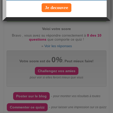
Je decouvre
Evaluez ce quizz :
intéressant
(2360)
peu
intéressant
(383)
Voici votre score
Bravo , vous avez su répondre correctement à
0 des 10
questions
que comporte ce quiz !
»
Voir les réponses
0
%
Votre score est de
. Peut mieux faire!
Challengez vos amies
pour voir si elles feront mieux que vous
-
Poster sur le blog
pour montrer vos résultats à toutes
-
Commenter ce quizz
pour laisser une impression sur ce quizz