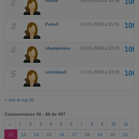
2
100
lizette
26-04-2010 à 10:38
3
100
Perle3
10-03-2009 à 21:55
4
100
champinion
10-03-2009 à 22:29
5
100
orchidee2
27-10-2009 à 23:19
»
Voir le top 20
Commentaires 56 - 60 de 457
«
1
2
3
4
5
6
7
8
9
10
11
12
13
14
15
16
17
18
19
20
21