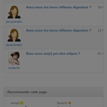
Avez-vous les bons réflexes digestion ?
30-09
jacquieabc
Avez-vous les bons réflexes digestion ?
12-09
jacquieabc
Etes-vous un(e) pro des crêpes ?
01-09
smile34
Recommander cette page :
email
favoris