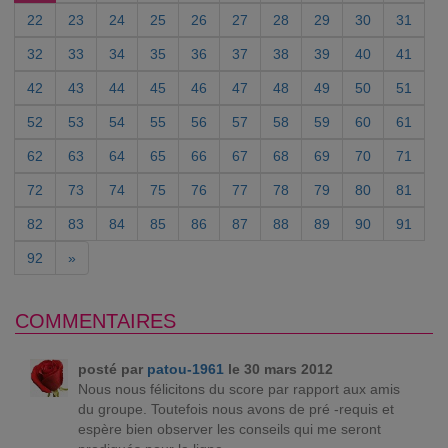
22
23
24
25
26
27
28
29
30
31
32
33
34
35
36
37
38
39
40
41
42
43
44
45
46
47
48
49
50
51
52
53
54
55
56
57
58
59
60
61
62
63
64
65
66
67
68
69
70
71
72
73
74
75
76
77
78
79
80
81
82
83
84
85
86
87
88
89
90
91
92
»
COMMENTAIRES
posté par
patou-1961
le 30 mars 2012
Nous nous félicitons du score par rapport aux amis
du groupe. Toutefois nous avons de pré -requis et
espère bien observer les conseils qui me seront