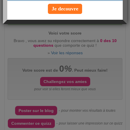
Je decouvre
Evaluez ce quizz :
intéressant
(2360)
peu
intéressant
(383)
Voici votre score
Bravo , vous avez su répondre correctement à
0 des 10
questions
que comporte ce quiz !
»
Voir les réponses
0
%
Votre score est de
. Peut mieux faire!
Challengez vos amies
pour voir si elles feront mieux que vous
-
Poster sur le blog
pour montrer vos résultats à toutes
-
Commenter ce quizz
pour laisser une impression sur ce quizz