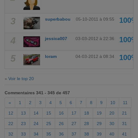
3
100%
superbabou
05-10-2011 à 09:55
4
100%
jessica007
03-03-2012 à 22:36
5
100%
loram
04-03-2012 à 08:34
»
Voir le top 20
Commentaires 341 - 345 de 457
«
1
2
3
4
5
6
7
8
9
10
11
12
13
14
15
16
17
18
19
20
21
22
23
24
25
26
27
28
29
30
31
32
33
34
35
36
37
38
39
40
41