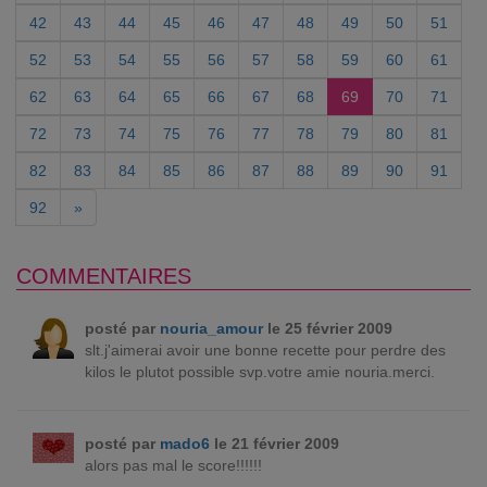
42
43
44
45
46
47
48
49
50
51
52
53
54
55
56
57
58
59
60
61
62
63
64
65
66
67
68
69
70
71
72
73
74
75
76
77
78
79
80
81
82
83
84
85
86
87
88
89
90
91
92
»
COMMENTAIRES
posté par
nouria_amour
le 25 février 2009
slt.j'aimerai avoir une bonne recette pour perdre des
kilos le plutot possible svp.votre amie nouria.merci.
posté par
mado6
le 21 février 2009
alors pas mal le score!!!!!!