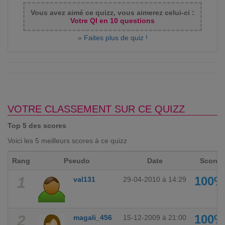
Vous avez aimé ce quizz, vous aimerez celui-ci :
Votre QI en 10 questions
»
Faites plus de quiz !
VOTRE CLASSEMENT SUR CE QUIZZ
Top 5 des scores
Voici les 5 meilleurs scores à ce quizz
Rang
Pseudo
Date
Score
1
100%
val131
29-04-2010 à 14:29
2
100%
magali_456
15-12-2009 à 21:00