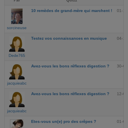
Par
Quizz
10 remèdes de grand-mère qui marchent !
01-12
sorcineuse
Testez vos connaissances en musique
04-10
Dede765
Avez-vous les bons réflexes digestion ?
30-09
jacquieabc
Avez-vous les bons réflexes digestion ?
12-09
jacquieabc
Etes-vous un(e) pro des crêpes ?
01-09