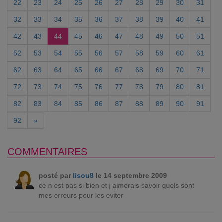
22
23
24
25
26
27
28
29
30
31
32
33
34
35
36
37
38
39
40
41
42
43
44
45
46
47
48
49
50
51
52
53
54
55
56
57
58
59
60
61
62
63
64
65
66
67
68
69
70
71
72
73
74
75
76
77
78
79
80
81
82
83
84
85
86
87
88
89
90
91
92
»
COMMENTAIRES
posté par
lisou8
le 14 septembre 2009
ce n est pas si bien et j aimerais savoir quels sont
mes erreurs pour les eviter