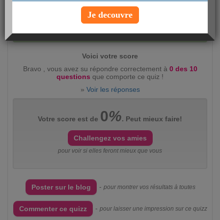
Je decouvre
Evaluez ce quizz :
intéressant
(2360)
peu
intéressant
(383)
Voici votre score
Bravo , vous avez su répondre correctement à
0 des 10
questions
que comporte ce quiz !
»
Voir les réponses
0
%
Votre score est de
. Peut mieux faire!
Challengez vos amies
pour voir si elles feront mieux que vous
-
Poster sur le blog
pour montrer vos résultats à toutes
-
Commenter ce quizz
pour laisser une impression sur ce quizz