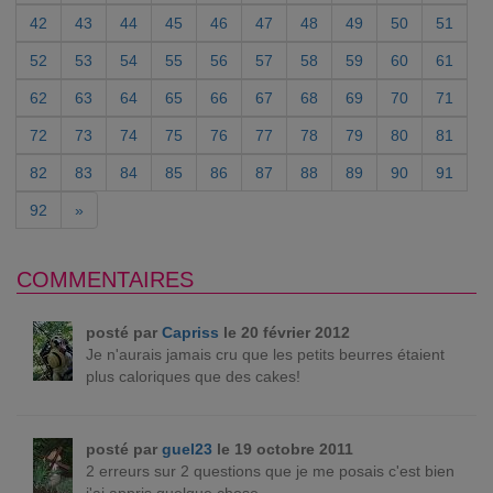
42
43
44
45
46
47
48
49
50
51
52
53
54
55
56
57
58
59
60
61
62
63
64
65
66
67
68
69
70
71
72
73
74
75
76
77
78
79
80
81
82
83
84
85
86
87
88
89
90
91
92
»
COMMENTAIRES
posté par
Capriss
le 20 février 2012
Je n'aurais jamais cru que les petits beurres étaient
plus caloriques que des cakes!
posté par
guel23
le 19 octobre 2011
2 erreurs sur 2 questions que je me posais c'est bien