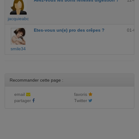
Avez-vous les bons réflexes digestion ?
12-09
jacquieabc
Etes-vous un(e) pro des crêpes ?
01-09
smile34
Recommander cette page :
email
favoris
partager
Twitter