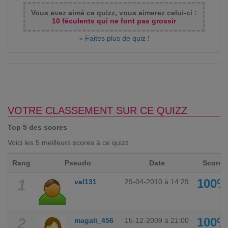
Vous avez aimé ce quizz, vous aimerez celui-ci :
10 féculents qui ne font pas grossir
»
Faites plus de quiz !
VOTRE CLASSEMENT SUR CE QUIZZ
Top 5 des scores
Voici les 5 meilleurs scores à ce quizz
Rang
Pseudo
Date
Score
1
100%
val131
29-04-2010 à 14:29
2
100%
magali_456
15-12-2009 à 21:00