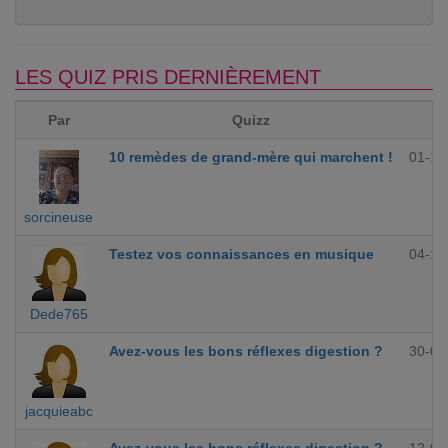
LES QUIZ PRIS DERNIÈREMENT
Par
Quizz
10 remèdes de grand-mère qui marchent !
01-12
sorcineuse
Testez vos connaissances en musique
04-10
Dede765
Avez-vous les bons réflexes digestion ?
30-09
jacquieabc