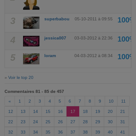
3
100%
superbabou
05-10-2011 à 09:55
4
100%
jessica007
03-03-2012 à 22:36
5
100%
loram
04-03-2012 à 08:34
»
Voir le top 20
Commentaires 81 - 85 de 457
«
1
2
3
4
5
6
7
8
9
10
11
12
13
14
15
16
17
18
19
20
21
22
23
24
25
26
27
28
29
30
31
32
33
34
35
36
37
38
39
40
41