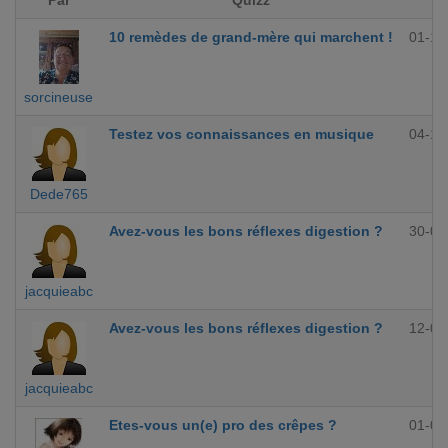
Par
Quizz
10 remèdes de grand-mère qui marchent !
01-12
sorcineuse
Testez vos connaissances en musique
04-10
Dede765
Avez-vous les bons réflexes digestion ?
30-09
jacquieabc
Avez-vous les bons réflexes digestion ?
12-09
jacquieabc
Etes-vous un(e) pro des crêpes ?
01-09