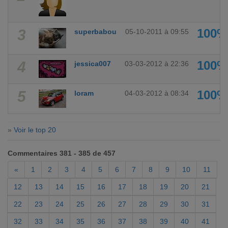
3
100%
superbabou
05-10-2011 à 09:55
4
100%
jessica007
03-03-2012 à 22:36
5
100%
loram
04-03-2012 à 08:34
»
Voir le top 20
Commentaires 381 - 385 de 457
«
1
2
3
4
5
6
7
8
9
10
11
12
13
14
15
16
17
18
19
20
21
22
23
24
25
26
27
28
29
30
31
32
33
34
35
36
37
38
39
40
41