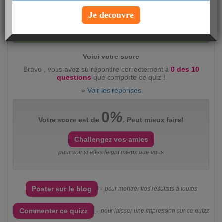
Je decouvre
Evaluez ce quizz :
intéressant
(2360)
peu
intéressant
(383)
Voici votre score
Bravo , vous avez su répondre correctement à
0 des 10
questions
que comporte ce quiz !
»
Voir les réponses
0
%
Votre score est de
. Peut mieux faire!
Challengez vos amies
pour voir si elles feront mieux que vous
-
Poster sur le blog
pour montrer vos résultats à toutes
-
Commenter ce quizz
pour laisser une impression sur ce quizz