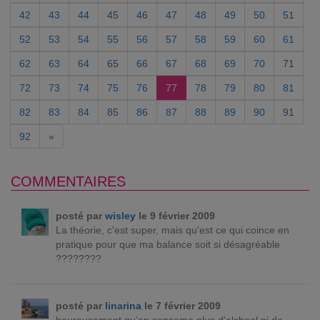
42
43
44
45
46
47
48
49
50
51
52
53
54
55
56
57
58
59
60
61
62
63
64
65
66
67
68
69
70
71
72
73
74
75
76
77
78
79
80
81
82
83
84
85
86
87
88
89
90
91
92
»
COMMENTAIRES
posté par
wisley
le 9 février 2009
La théorie, c'est super, mais qu'est ce qui coince en
pratique pour que ma balance soit si désagréable
????????
posté par
linarina
le 7 février 2009