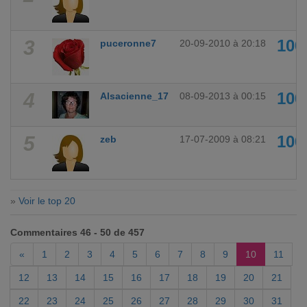
3
10
puceronne7
20-09-2010 à 20:18
4
10
Alsacienne_17
08-09-2013 à 00:15
5
10
zeb
17-07-2009 à 08:21
»
Voir le top 20
Commentaires 46 - 50 de 457
«
1
2
3
4
5
6
7
8
9
10
11
12
13
14
15
16
17
18
19
20
21
22
23
24
25
26
27
28
29
30
31