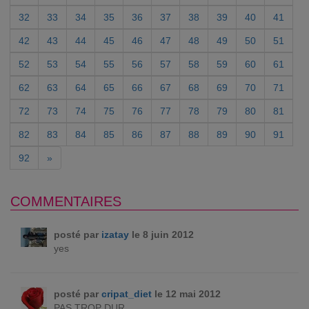
32
33
34
35
36
37
38
39
40
41
42
43
44
45
46
47
48
49
50
51
52
53
54
55
56
57
58
59
60
61
62
63
64
65
66
67
68
69
70
71
72
73
74
75
76
77
78
79
80
81
82
83
84
85
86
87
88
89
90
91
92
»
COMMENTAIRES
posté par
izatay
le 8 juin 2012
yes
posté par
cripat_diet
le 12 mai 2012
PAS TROP DUR