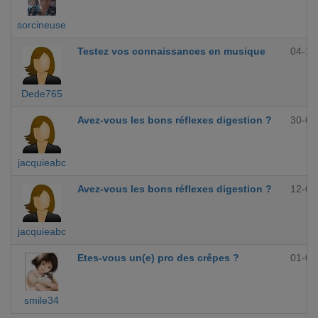
sorcineuse
Testez vos connaissances en musique
04-10
Dede765
Avez-vous les bons réflexes digestion ?
30-09
jacquieabc
Avez-vous les bons réflexes digestion ?
12-09
jacquieabc
Etes-vous un(e) pro des crêpes ?
01-09
smile34