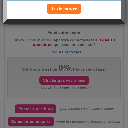
Je decouvre
Evaluez ce quizz :
intéressant
(2360)
peu
intéressant
(383)
Voici votre score
Bravo , vous avez su répondre correctement à
0 des 10
questions
que comporte ce quiz !
»
Voir les réponses
0
%
Votre score est de
. Peut mieux faire!
Challengez vos amies
pour voir si elles feront mieux que vous
-
Poster sur le blog
pour montrer vos résultats à toutes
-
Commenter ce quizz
pour laisser une impression sur ce quizz