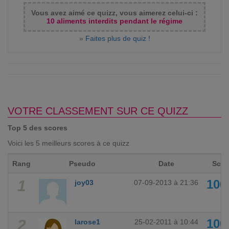
Vous avez aimé ce quizz, vous aimerez celui-ci :
10 aliments interdits pendant le régime
»
Faites plus de quiz !
VOTRE CLASSEMENT SUR CE QUIZZ
Top 5 des scores
Voici les 5 meilleurs scores à ce quizz
Rang
Pseudo
Date
Scor
1
10
joy03
07-09-2013 à 21:36
2
10
larose1
25-02-2011 à 10:44