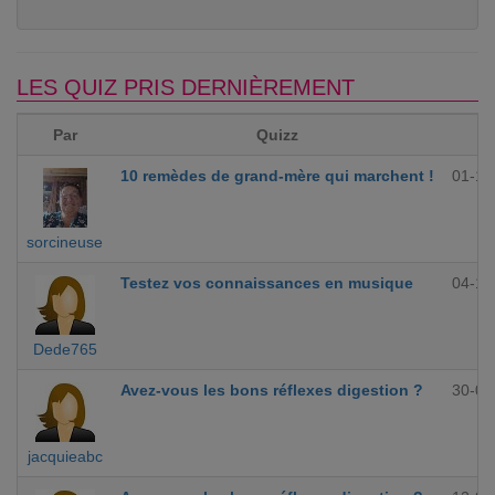
LES QUIZ PRIS DERNIÈREMENT
Par
Quizz
10 remèdes de grand-mère qui marchent !
01-12
sorcineuse
Testez vos connaissances en musique
04-10
Dede765
Avez-vous les bons réflexes digestion ?
30-09
jacquieabc