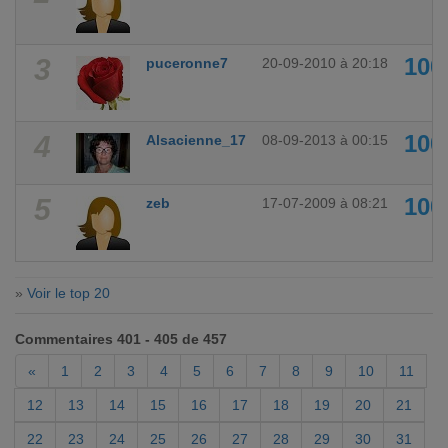
3
10
puceronne7
20-09-2010 à 20:18
4
10
Alsacienne_17
08-09-2013 à 00:15
5
10
zeb
17-07-2009 à 08:21
»
Voir le top 20
Commentaires 401 - 405 de 457
«
1
2
3
4
5
6
7
8
9
10
11
12
13
14
15
16
17
18
19
20
21
22
23
24
25
26
27
28
29
30
31