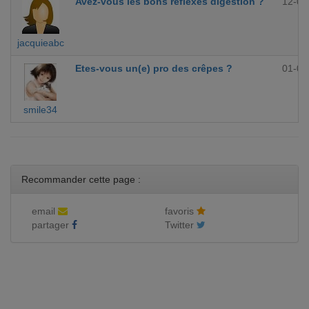
Avez-vous les bons réflexes digestion ?
12-09
jacquieabc
Etes-vous un(e) pro des crêpes ?
01-09
smile34
Recommander cette page :
email
favoris
partager
Twitter