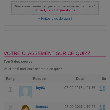
Vous avez aimé ce quizz, vous aimerez celui-ci :
Votre QI en 10 questions
»
Faites plus de quiz !
VOTRE CLASSEMENT SUR CE QUIZZ
Top 5 des scores
Voici les 5 meilleurs scores à ce quizz
Rang
Pseudo
Date
Scor
1
10
joy03
07-09-2013 à 21:36
2
10
larose1
25-02-2011 à 10:44