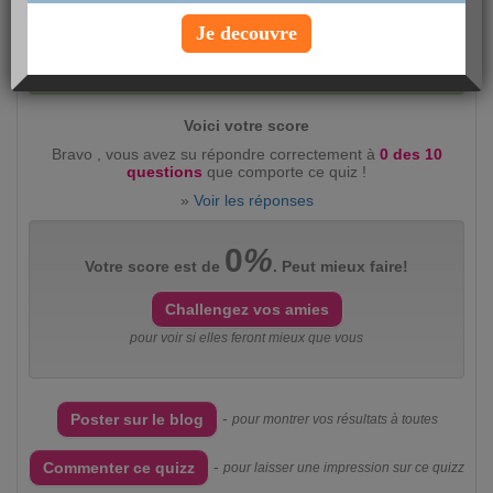
Je decouvre
Evaluez ce quizz :
intéressant
(2360)
peu
intéressant
(383)
Voici votre score
Bravo , vous avez su répondre correctement à
0 des 10
questions
que comporte ce quiz !
»
Voir les réponses
0
%
Votre score est de
. Peut mieux faire!
Challengez vos amies
pour voir si elles feront mieux que vous
-
Poster sur le blog
pour montrer vos résultats à toutes
-
Commenter ce quizz
pour laisser une impression sur ce quizz