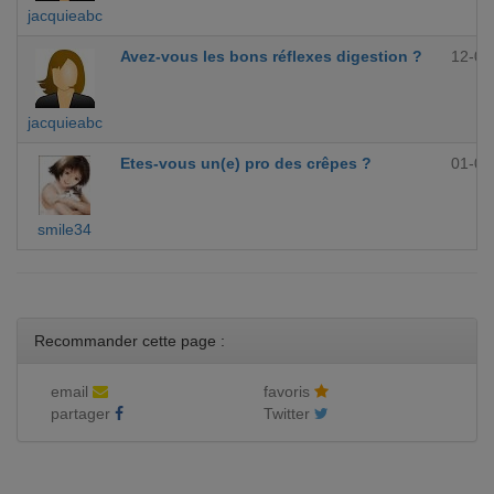
jacquieabc
Avez-vous les bons réflexes digestion ?
12-09
jacquieabc
Etes-vous un(e) pro des crêpes ?
01-09
smile34
Recommander cette page :
email
favoris
partager
Twitter