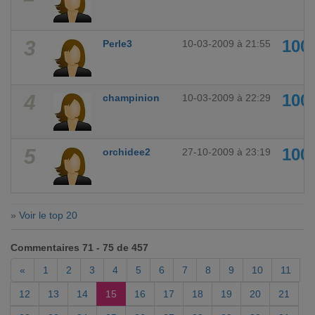
3
100
Perle3
10-03-2009 à 21:55
4
100
champinion
10-03-2009 à 22:29
5
100
orchidee2
27-10-2009 à 23:19
»
Voir le top 20
Commentaires 71 - 75 de 457
«
1
2
3
4
5
6
7
8
9
10
11
12
13
14
15
16
17
18
19
20
21