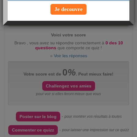
Je decouvre
Evaluez ce quizz :
intéressant
(2360)
peu
intéressant
(383)
Voici votre score
Bravo , vous avez su répondre correctement à
0 des 10
questions
que comporte ce quiz !
»
Voir les réponses
0
%
Votre score est de
. Peut mieux faire!
Challengez vos amies
pour voir si elles feront mieux que vous
-
Poster sur le blog
pour montrer vos résultats à toutes
-
Commenter ce quizz
pour laisser une impression sur ce quizz