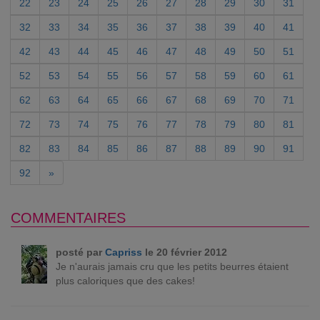
22
23
24
25
26
27
28
29
30
31
32
33
34
35
36
37
38
39
40
41
42
43
44
45
46
47
48
49
50
51
52
53
54
55
56
57
58
59
60
61
62
63
64
65
66
67
68
69
70
71
72
73
74
75
76
77
78
79
80
81
82
83
84
85
86
87
88
89
90
91
92
»
COMMENTAIRES
posté par
Capriss
le 20 février 2012
Je n'aurais jamais cru que les petits beurres étaient
plus caloriques que des cakes!