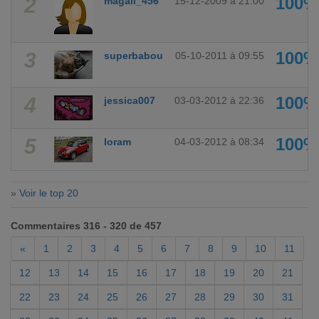
2
100%
magali_456
15-12-2009 à 21:00
3
100%
superbabou
05-10-2011 à 09:55
4
100%
jessica007
03-03-2012 à 22:36
5
100%
loram
04-03-2012 à 08:34
»
Voir le top 20
Commentaires 316 - 320 de 457
«
1
2
3
4
5
6
7
8
9
10
11
12
13
14
15
16
17
18
19
20
21
22
23
24
25
26
27
28
29
30
31