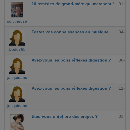
10 remèdes de grand-mère qui marchent !
01-12
sorcineuse
Testez vos connaissances en musique
04-10
Dede765
Avez-vous les bons réflexes digestion ?
30-09
jacquieabc
Avez-vous les bons réflexes digestion ?
12-09
jacquieabc
Etes-vous un(e) pro des crêpes ?
01-09