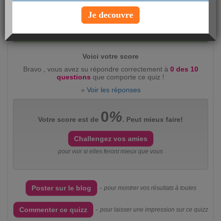
Je decouvre
Evaluez ce quizz :
intéressant
(2360)
peu
intéressant
(383)
Voici votre score
Bravo , vous avez su répondre correctement à
0 des 10
questions
que comporte ce quiz !
»
Voir les réponses
0
%
Votre score est de
. Peut mieux faire!
Challengez vos amies
pour voir si elles feront mieux que vous
-
Poster sur le blog
pour montrer vos résultats à toutes
-
Commenter ce quizz
pour laisser une impression sur ce quizz