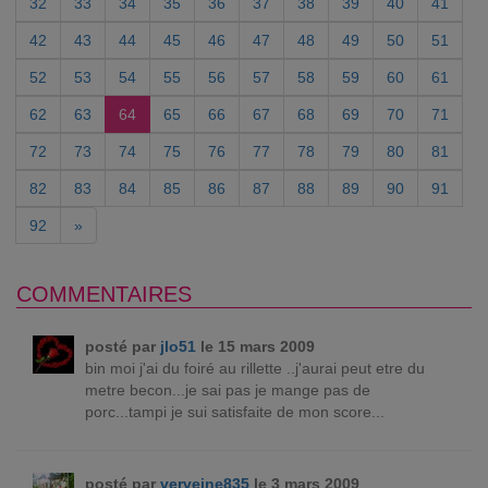
32
33
34
35
36
37
38
39
40
41
42
43
44
45
46
47
48
49
50
51
52
53
54
55
56
57
58
59
60
61
62
63
64
65
66
67
68
69
70
71
72
73
74
75
76
77
78
79
80
81
82
83
84
85
86
87
88
89
90
91
92
»
COMMENTAIRES
posté par
jlo51
le 15 mars 2009
bin moi j'ai du foiré au rillette ..j'aurai peut etre du
metre becon...je sai pas je mange pas de
porc...tampi je sui satisfaite de mon score...
posté par
verveine835
le 3 mars 2009