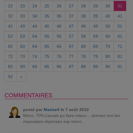
22
23
24
25
26
27
28
29
30
31
32
33
34
35
36
37
38
39
40
41
42
43
44
45
46
47
48
49
50
51
52
53
54
55
56
57
58
59
60
61
62
63
64
65
66
67
68
69
70
71
72
73
74
75
76
77
78
79
80
81
82
83
84
85
86
87
88
89
90
91
92
»
COMMENTAIRES
posté par
Marise4
le 7 août 2010
Merci. 70% j'aurais pu faire mieux....donnez moi les
mauvaises réponses svp merci .