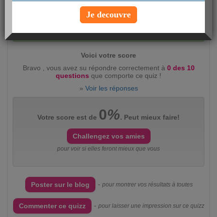
Je decouvre
Evaluez ce quizz :
intéressant
(2360)
peu
intéressant
(383)
Voici votre score
Bravo , vous avez su répondre correctement à
0 des 10
questions
que comporte ce quiz !
»
Voir les réponses
0
%
Votre score est de
. Peut mieux faire!
Challengez vos amies
pour voir si elles feront mieux que vous
-
Poster sur le blog
pour montrer vos résultats à toutes
-
Commenter ce quizz
pour laisser une impression sur ce quizz