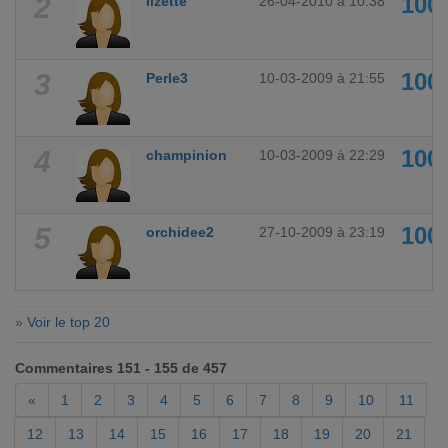
2
100
lizette
26-04-2010 à 10:38
3
100
Perle3
10-03-2009 à 21:55
4
100
champinion
10-03-2009 à 22:29
5
100
orchidee2
27-10-2009 à 23:19
»
Voir le top 20
Commentaires 151 - 155 de 457
«
1
2
3
4
5
6
7
8
9
10
11
12
13
14
15
16
17
18
19
20
21