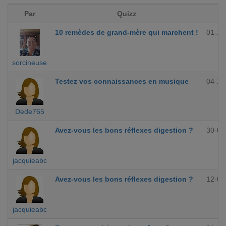
Par
Quizz
10 remèdes de grand-mère qui marchent !
01-12
sorcineuse
Testez vos connaissances en musique
04-10
Dede765
Avez-vous les bons réflexes digestion ?
30-09
jacquieabc
Avez-vous les bons réflexes digestion ?
12-09
jacquieabc