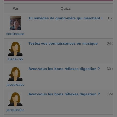
Par
Quizz
10 remèdes de grand-mère qui marchent !
01-12
sorcineuse
Testez vos connaissances en musique
04-10
Dede765
Avez-vous les bons réflexes digestion ?
30-09
jacquieabc
Avez-vous les bons réflexes digestion ?
12-09
jacquieabc