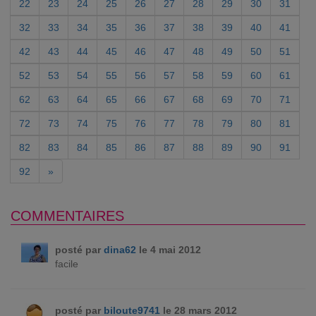
22
23
24
25
26
27
28
29
30
31
32
33
34
35
36
37
38
39
40
41
42
43
44
45
46
47
48
49
50
51
52
53
54
55
56
57
58
59
60
61
62
63
64
65
66
67
68
69
70
71
72
73
74
75
76
77
78
79
80
81
82
83
84
85
86
87
88
89
90
91
92
»
COMMENTAIRES
posté par
dina62
le 4 mai 2012
facile
posté par
biloute9741
le 28 mars 2012