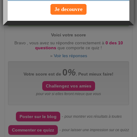
Je decouvre
Evaluez ce quizz :
intéressant
(2360)
peu
intéressant
(383)
Voici votre score
Bravo , vous avez su répondre correctement à
0 des 10
questions
que comporte ce quiz !
»
Voir les réponses
0
%
Votre score est de
. Peut mieux faire!
Challengez vos amies
pour voir si elles feront mieux que vous
-
Poster sur le blog
pour montrer vos résultats à toutes
-
Commenter ce quizz
pour laisser une impression sur ce quizz