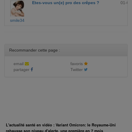
Etes-vous un(e) pro des crêpes ?
01-09
smile34
Recommander cette page :
email
favoris
partager
Twitter
L'actualité santé en vidéo : Variant Omicron: le Royaume-Uni
rehausse son niveau d'alerte, une première en 7 mois