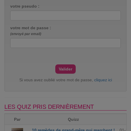
votre pseudo :
votre mot de passe :
(envoyé par email)
Si vous avez oublié votre mot de passe,
cliquez ici
LES QUIZ PRIS DERNIÈREMENT
Par
Quizz
10 remèdes de grand-mère qui marchent !
01-12