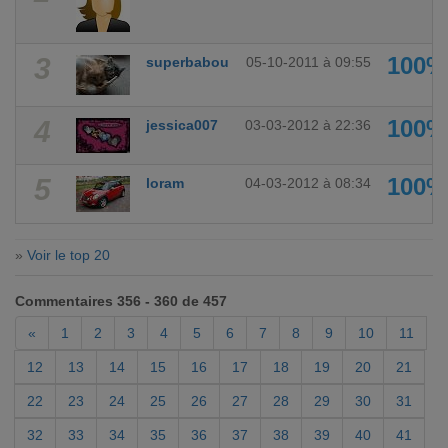
3
100%
superbabou
05-10-2011 à 09:55
4
100%
jessica007
03-03-2012 à 22:36
5
100%
loram
04-03-2012 à 08:34
»
Voir le top 20
Commentaires 356 - 360 de 457
«
1
2
3
4
5
6
7
8
9
10
11
12
13
14
15
16
17
18
19
20
21
22
23
24
25
26
27
28
29
30
31
32
33
34
35
36
37
38
39
40
41