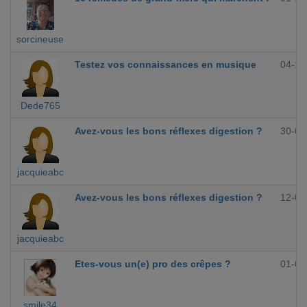
sorcineuse
Testez vos connaissances en musique
04-10
Dede765
Avez-vous les bons réflexes digestion ?
30-09
jacquieabc
Avez-vous les bons réflexes digestion ?
12-09
jacquieabc
Etes-vous un(e) pro des crêpes ?
01-09
smile34