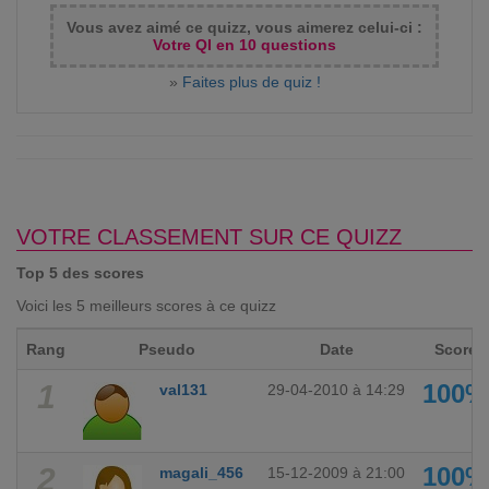
Vous avez aimé ce quizz, vous aimerez celui-ci :
Votre QI en 10 questions
»
Faites plus de quiz !
VOTRE CLASSEMENT SUR CE QUIZZ
Top 5 des scores
Voici les 5 meilleurs scores à ce quizz
Rang
Pseudo
Date
Score
1
100%
val131
29-04-2010 à 14:29
2
100%
magali_456
15-12-2009 à 21:00