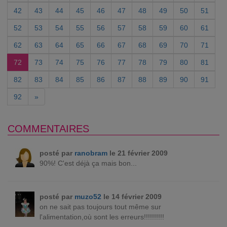
42
43
44
45
46
47
48
49
50
51
52
53
54
55
56
57
58
59
60
61
62
63
64
65
66
67
68
69
70
71
72
73
74
75
76
77
78
79
80
81
82
83
84
85
86
87
88
89
90
91
92
»
COMMENTAIRES
posté par
ranobram
le 21 février 2009
90%! C'est déjà ça mais bon...
posté par
muzo52
le 14 février 2009
on ne sait pas toujours tout même sur
l'alimentation,où sont les erreurs!!!!!!!!!!