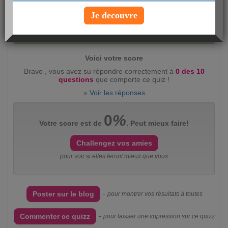
Je decouvre
Evaluez ce quizz :
intéressant
(2360)
peu
intéressant
(383)
Voici votre score
Bravo , vous avez su répondre correctement à
0 des 10
questions
que comporte ce quiz !
»
Voir les réponses
0
%
Votre score est de
. Peut mieux faire!
Challengez vos amies
pour voir si elles feront mieux que vous
-
Poster sur le blog
pour montrer vos résultats à toutes
-
Commenter ce quizz
pour laisser une impression sur ce quizz