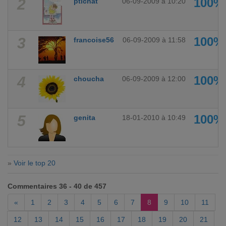
2
100%
ptichat
06-09-2009 à 10:20
3
100%
francoise56
06-09-2009 à 11:58
4
100%
choucha
06-09-2009 à 12:00
5
100%
genita
18-01-2010 à 10:49
»
Voir le top 20
Commentaires 36 - 40 de 457
«
1
2
3
4
5
6
7
8
9
10
11
12
13
14
15
16
17
18
19
20
21