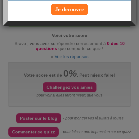
Je decouvre
Evaluez ce quizz :
intéressant
(2360)
peu
intéressant
(383)
Voici votre score
Bravo , vous avez su répondre correctement à
0 des 10
questions
que comporte ce quiz !
»
Voir les réponses
0
%
Votre score est de
. Peut mieux faire!
Challengez vos amies
pour voir si elles feront mieux que vous
-
Poster sur le blog
pour montrer vos résultats à toutes
-
Commenter ce quizz
pour laisser une impression sur ce quizz