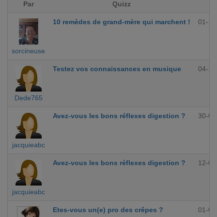
Par
Quizz
10 remèdes de grand-mère qui marchent !
01-12
sorcineuse
Testez vos connaissances en musique
04-10
Dede765
Avez-vous les bons réflexes digestion ?
30-09
jacquieabc
Avez-vous les bons réflexes digestion ?
12-09
jacquieabc
Etes-vous un(e) pro des crêpes ?
01-09