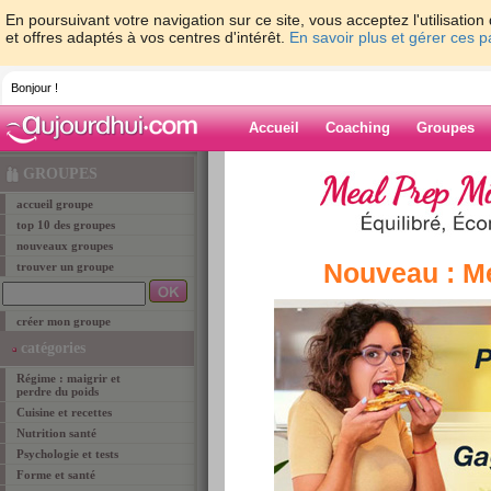
En poursuivant votre navigation sur ce site, vous acceptez l'utilisati
et offres adaptés à vos centres d'intérêt.
En savoir plus et gérer ces 
Bonjour !
Accueil
Coaching
Groupes
Accueil
>
groupe
> Les groupes du programme 
GROUPES
accueil groupe
groupe
top 10 des groupes
nouveaux groupes
Nouveau : M
trouver un groupe
Les groupes d
créer mon groupe
Ces groupes rassemblent toutes les membres q
catégories
pourrez ainsi vous faire rapidement des amies e
Régime : maigrir et
surtout de vos premiers résultats. Vous retrouv
perdre du poids
auquel vous allez commencer à maigrir. Il ne tie
Cuisine et recettes
de votre nouveau groupe pour vous soutenir les
Nutrition santé
astuces minceur et suivez les progrès de vos m
Psychologie et tests
programme (ex: St-Sylvestre si vous commence
Forme et santé