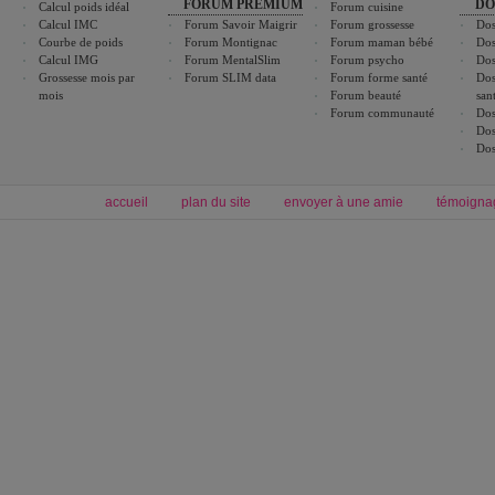
FORUM PREMIUM
DO
Calcul poids idéal
Forum cuisine
Calcul IMC
Forum Savoir Maigrir
Forum grossesse
Dos
Courbe de poids
Forum Montignac
Forum maman bébé
Dos
Calcul IMG
Forum MentalSlim
Forum psycho
Dos
Grossesse mois par
Forum SLIM data
Forum forme santé
Dos
mois
Forum beauté
san
Forum communauté
Dos
Dos
Dos
accueil
plan du site
envoyer à une amie
témoigna
Forum minceur
Forum cuisine
Commencer un régime
cuisines régionales
Régime et perte de poids
cuisines du monde
Alimentation équilibrée et nutrition
boissons, vins et cocktails
Soins esthétiques
astuces et bons plans
Excercices physiques et fitness
abécédaire culinaire
Minceur
Recette cuisine
blog régime
recette facile
calcul imc
recettes verrines
dossier régime
Recette wok
exercices physiques
Recette poulet