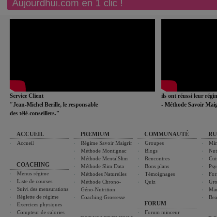
Aujourdhui.com en 1 clic !
Service Client
ils ont réussi leur rég
"Jean-Michel Berille, le responsable
- Méthode Savoir Maig
des télé-conseillers."
ACCUEIL
PREMIUM
COMMUNAUTÉ
RU
Accueil
Régime Savoir Maigrir
Groupes
Min
Méthode Montignac
Blogs
Nut
Méthode MentalSlim
Rencontres
Cui
COACHING
Méthode Slim Data
Bons plans
Psy
Menus régime
Méthodes Naturelles
Témoignages
For
Liste de courses
Méthode Chrono-
Quiz
Gro
Suivi des mensurations
Géno-Nutrition
Ma
Réglette de régime
Coaching Grossesse
Bea
FORUM
Exercices physiques
Compteur de calories
Forum minceur