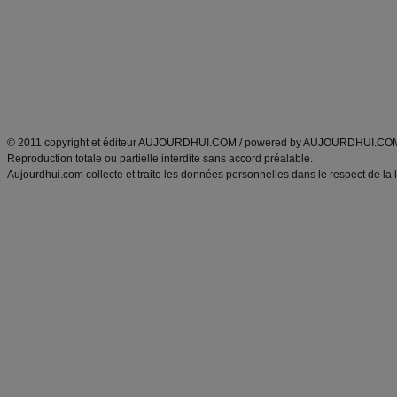
produits minceur
Cuisine italienne
Tags
:
ventre plat
|
imc
|
maigrir des fesses
|
abdominaux
|
maigrir des hanches
|
maigri
Atkins
|
régime maigrir
|
régime mayo
|
régime protéiné
|
régime minceur
|
surcharge pon
Découvrez aussi
:
blog
Fabrice Boutain
|
index des blogs
|
dictionnaire des prénoms
|
e
ANXA Partenaires
:
Recette
de cuisine |
Recette cuisine
|
© 2011 copyright et éditeur AUJOURDHUI.COM / powered by AUJOURDHUI.CO
Reproduction totale ou partielle interdite sans accord préalable.
Aujourdhui.com collecte et traite les données personnelles dans le respect de la 