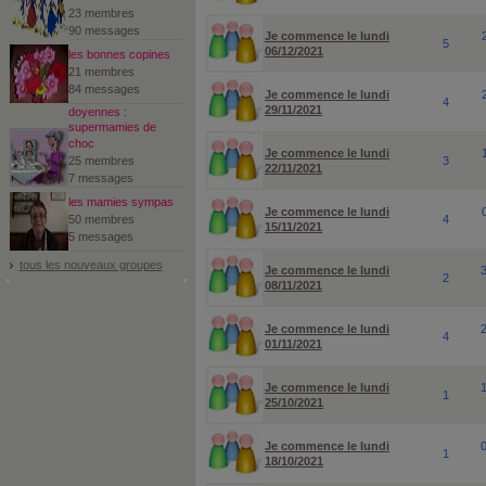
23 membres
90 messages
Je commence le lundi
5
06/12/2021
les bonnes copines
21 membres
84 messages
Je commence le lundi
4
29/11/2021
doyennes :
supermamies de
choc
Je commence le lundi
25 membres
3
22/11/2021
7 messages
les mamies sympas
Je commence le lundi
50 membres
4
15/11/2021
5 messages
tous les nouveaux groupes
Je commence le lundi
2
08/11/2021
Je commence le lundi
4
01/11/2021
Je commence le lundi
1
25/10/2021
Je commence le lundi
1
18/10/2021