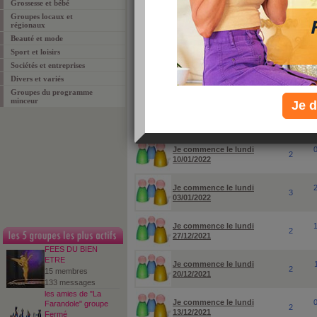
Grossesse et bébé
Groupes locaux et
pour rechercher un groupe ou un sujet particuli
régionaux
Beauté et mode
Sport et loisirs
Sociétés et entreprises
Divers et variés
Groupes du programme
minceur
Je d
groupes
membres
Je commence le lundi
2
10/01/2022
Je commence le lundi
3
03/01/2022
Je commence le lundi
2
27/12/2021
FEES DU BIEN
ETRE
Je commence le lundi
2
15 membres
20/12/2021
133 messages
les amies de "La
Je commence le lundi
Farandole" groupe
2
13/12/2021
Fermé