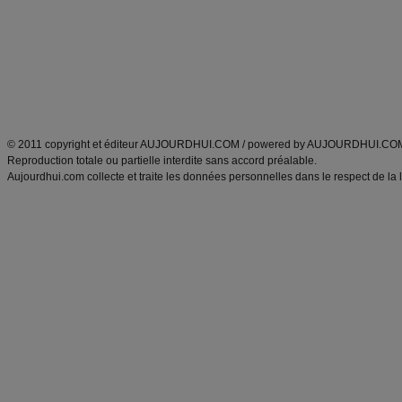
produits minceur
Cuisine italienne
Tags
:
ventre plat
|
imc
|
maigrir des fesses
|
abdominaux
|
maigrir des hanches
|
maigri
Atkins
|
régime maigrir
|
régime mayo
|
régime protéiné
|
régime minceur
|
surcharge pon
Découvrez aussi
:
blog
Fabrice Boutain
|
index des blogs
|
dictionnaire des prénoms
|
e
ANXA Partenaires
:
Recette
de cuisine |
Recette cuisine
|
© 2011 copyright et éditeur AUJOURDHUI.COM / powered by AUJOURDHUI.CO
Reproduction totale ou partielle interdite sans accord préalable.
Aujourdhui.com collecte et traite les données personnelles dans le respect de la 