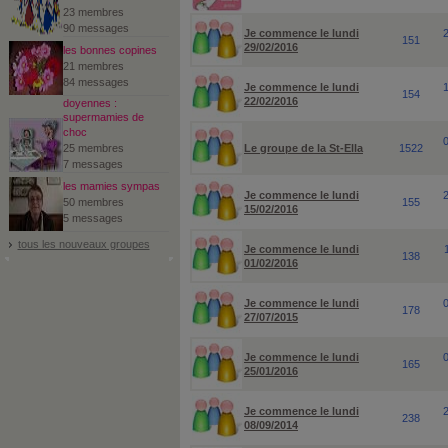
23 membres
90 messages
Je commence le lundi
151
29/02/2016
les bonnes copines
21 membres
84 messages
Je commence le lundi
154
22/02/2016
doyennes :
supermamies de
choc
25 membres
Le groupe de la St-Ella
1522
7 messages
les mamies sympas
Je commence le lundi
50 membres
155
15/02/2016
5 messages
tous les nouveaux groupes
Je commence le lundi
138
01/02/2016
Je commence le lundi
178
27/07/2015
Je commence le lundi
165
25/01/2016
Je commence le lundi
238
08/09/2014