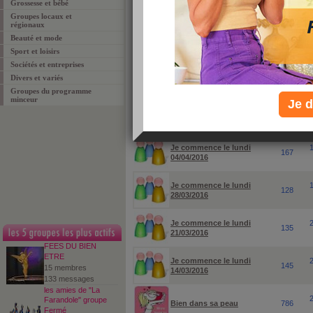
Grossesse et bébé
Groupes locaux et
pour rechercher un groupe ou un sujet particuli
régionaux
Beauté et mode
Sport et loisirs
Sociétés et entreprises
Divers et variés
Groupes du programme
minceur
Je d
groupes
membres
Je commence le lundi
167
04/04/2016
Je commence le lundi
128
28/03/2016
Je commence le lundi
135
21/03/2016
FEES DU BIEN
ETRE
Je commence le lundi
145
15 membres
14/03/2016
133 messages
les amies de "La
Farandole" groupe
Bien dans sa peau
786
Fermé