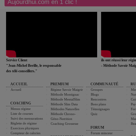
Aujourdhui.com en 1 clic !
Service Client
ils ont réussi leur rég
"Jean-Michel Berille, le responsable
- Méthode Savoir Maig
des télé-conseillers."
ACCUEIL
PREMIUM
COMMUNAUTÉ
RU
Accueil
Régime Savoir Maigrir
Groupes
Min
Méthode Montignac
Blogs
Nut
Méthode MentalSlim
Rencontres
Cui
COACHING
Méthode Slim Data
Bons plans
Psy
Menus régime
Méthodes Naturelles
Témoignages
For
Liste de courses
Méthode Chrono-
Quiz
Gro
Suivi des mensurations
Géno-Nutrition
Ma
Réglette de régime
Coaching Grossesse
Bea
FORUM
Exercices physiques
Compteur de calories
Forum minceur