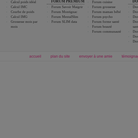
FORUM PREMIUM
DO
Calcul poids idéal
Forum cuisine
Calcul IMC
Forum Savoir Maigrir
Forum grossesse
Dos
Courbe de poids
Forum Montignac
Forum maman bébé
Dos
Calcul IMG
Forum MentalSlim
Forum psycho
Dos
Grossesse mois par
Forum SLIM data
Forum forme santé
Dos
mois
Forum beauté
san
Forum communauté
Dos
Dos
Dos
accueil
plan du site
envoyer à une amie
témoigna
Forum minceur
Forum cuisine
Commencer un régime
cuisines régionales
Régime et perte de poids
cuisines du monde
Alimentation équilibrée et nutrition
boissons, vins et cocktails
Soins esthétiques
astuces et bons plans
Excercices physiques et fitness
abécédaire culinaire
Minceur
Recette cuisine
blog régime
recette facile
calcul imc
recettes verrines
dossier régime
Recette wok
exercices physiques
Recette poulet