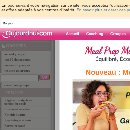
En poursuivant votre navigation sur ce site, vous acceptez l'utilisati
et offres adaptés à vos centres d'intérêt.
En savoir plus et gérer ces 
Bonjour !
Accueil
Coaching
Groupes
Accueil
>
groupe
> Les groupes du programme 
GROUPES
accueil groupe
groupe
top 10 des groupes
nouveaux groupes
Nouveau : M
trouver un groupe
Les groupes d
créer mon groupe
Ces groupes rassemblent toutes les membres q
catégories
pourrez ainsi vous faire rapidement des amies e
Régime : maigrir et
surtout de vos premiers résultats. Vous retrouv
perdre du poids
auquel vous allez commencer à maigrir. Il ne tie
Cuisine et recettes
de votre nouveau groupe pour vous soutenir les
Nutrition santé
astuces minceur et suivez les progrès de vos m
Psychologie et tests
programme (ex: St-Sylvestre si vous commence
Forme et santé