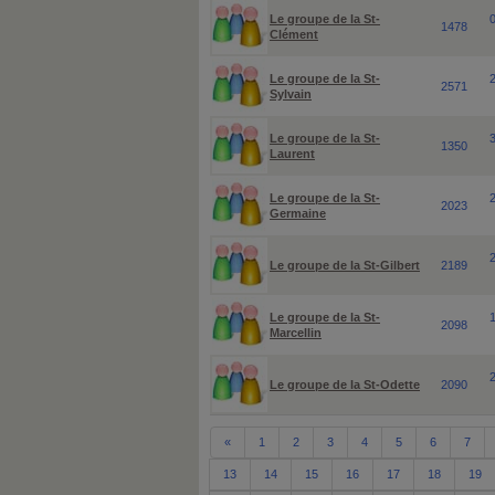
Le groupe de la St-
1478
Clément
Le groupe de la St-
2571
Sylvain
Le groupe de la St-
1350
Laurent
Le groupe de la St-
2023
Germaine
Le groupe de la St-Gilbert
2189
Le groupe de la St-
2098
Marcellin
Le groupe de la St-Odette
2090
«
1
2
3
4
5
6
7
13
14
15
16
17
18
19