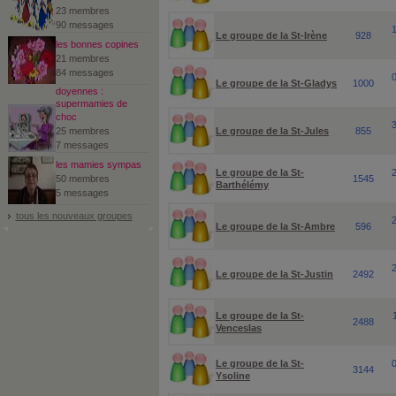
23 membres
90 messages
Le groupe de la St-Irène
928
les bonnes copines
21 membres
84 messages
Le groupe de la St-Gladys
1000
doyennes :
supermamies de
choc
25 membres
Le groupe de la St-Jules
855
7 messages
les mamies sympas
Le groupe de la St-
50 membres
1545
Barthélémy
5 messages
tous les nouveaux groupes
Le groupe de la St-Ambre
596
Le groupe de la St-Justin
2492
Le groupe de la St-
2488
Venceslas
Le groupe de la St-
3144
Ysoline