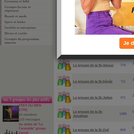
Grossesse et bébé
Groupes locaux et
pour rechercher un groupe ou un sujet particuli
régionaux
Beauté et mode
Sport et loisirs
Sociétés et entreprises
Divers et variés
Groupes du programme
Je d
minceur
groupes
membres
Le groupe de la St-Amour
770
Le groupe de la St-Irénée
711
Le groupe de la St-Julien
471
FEES DU BIEN
ETRE
Le groupe de la St-
1489
15 membres
Jonathan
133 messages
les amies de "La
Farandole" groupe
Le groupe de la St-Zoé
604
Fermé