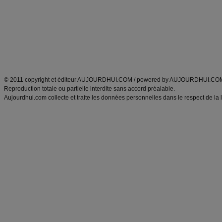
produits minceur
Cuisine italienne
Tags
:
ventre plat
|
imc
|
maigrir des fesses
|
abdominaux
|
maigrir des hanches
|
maigri
Atkins
|
régime maigrir
|
régime mayo
|
régime protéiné
|
régime minceur
|
surcharge pon
Découvrez aussi
:
blog
Fabrice Boutain
|
index des blogs
|
dictionnaire des prénoms
|
e
ANXA Partenaires
:
Recette
de cuisine |
Recette cuisine
|
© 2011 copyright et éditeur AUJOURDHUI.COM / powered by AUJOURDHUI.CO
Reproduction totale ou partielle interdite sans accord préalable.
Aujourdhui.com collecte et traite les données personnelles dans le respect de la 