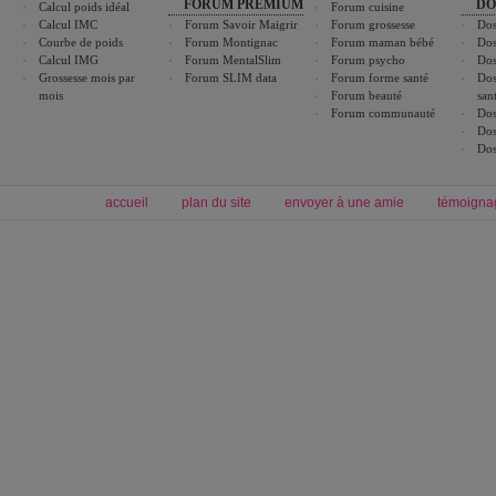
FORUM PREMIUM
DO
Calcul poids idéal
Forum cuisine
Calcul IMC
Forum Savoir Maigrir
Forum grossesse
Dos
Courbe de poids
Forum Montignac
Forum maman bébé
Dos
Calcul IMG
Forum MentalSlim
Forum psycho
Dos
Grossesse mois par
Forum SLIM data
Forum forme santé
Dos
mois
Forum beauté
san
Forum communauté
Dos
Dos
Dos
accueil
plan du site
envoyer à une amie
témoigna
Forum minceur
Forum cuisine
Commencer un régime
cuisines régionales
Régime et perte de poids
cuisines du monde
Alimentation équilibrée et nutrition
boissons, vins et cocktails
Soins esthétiques
astuces et bons plans
Excercices physiques et fitness
abécédaire culinaire
Minceur
Recette cuisine
blog régime
recette facile
calcul imc
recettes verrines
dossier régime
Recette wok
exercices physiques
Recette poulet