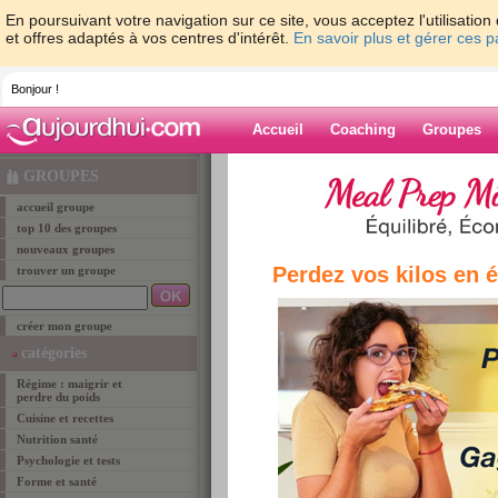
En poursuivant votre navigation sur ce site, vous acceptez l'utilisati
et offres adaptés à vos centres d'intérêt.
En savoir plus et gérer ces 
Bonjour !
Accueil
Coaching
Groupes
Accueil
>
groupe
> Les groupes du programme 
GROUPES
accueil groupe
groupe
top 10 des groupes
nouveaux groupes
Perdez vos kilos en 
trouver un groupe
Les groupes d
créer mon groupe
Ces groupes rassemblent toutes les membres q
catégories
pourrez ainsi vous faire rapidement des amies e
Régime : maigrir et
surtout de vos premiers résultats. Vous retrouv
perdre du poids
auquel vous allez commencer à maigrir. Il ne tie
Cuisine et recettes
de votre nouveau groupe pour vous soutenir les
Nutrition santé
astuces minceur et suivez les progrès de vos m
Psychologie et tests
programme (ex: St-Sylvestre si vous commence
Forme et santé