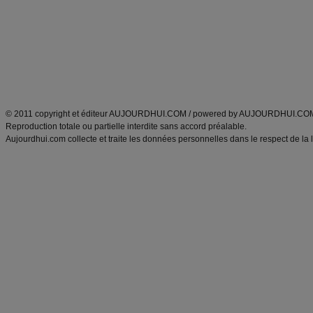
produits minceur
Cuisine italienne
Tags
:
ventre plat
|
imc
|
maigrir des fesses
|
abdominaux
|
maigrir des hanches
|
maigri
Atkins
|
régime maigrir
|
régime mayo
|
régime protéiné
|
régime minceur
|
surcharge pon
Découvrez aussi
:
blog
Fabrice Boutain
|
index des blogs
|
dictionnaire des prénoms
|
e
ANXA Partenaires
:
Recette
de cuisine |
Recette cuisine
|
© 2011 copyright et éditeur AUJOURDHUI.COM / powered by AUJOURDHUI.CO
Reproduction totale ou partielle interdite sans accord préalable.
Aujourdhui.com collecte et traite les données personnelles dans le respect de la 