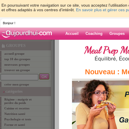
En poursuivant votre navigation sur ce site, vous acceptez l'utilisati
et offres adaptés à vos centres d'intérêt.
En savoir plus et gérer ces 
Bonjour !
Accueil
Coaching
Groupes
Accueil
>
groupe
> Les groupes du programme 
GROUPES
accueil groupe
groupe
top 10 des groupes
nouveaux groupes
Nouveau : M
trouver un groupe
Les groupes d
créer mon groupe
Ces groupes rassemblent toutes les membres q
catégories
pourrez ainsi vous faire rapidement des amies e
Régime : maigrir et
surtout de vos premiers résultats. Vous retrouv
perdre du poids
auquel vous allez commencer à maigrir. Il ne tie
Cuisine et recettes
de votre nouveau groupe pour vous soutenir les
Nutrition santé
astuces minceur et suivez les progrès de vos m
Psychologie et tests
programme (ex: St-Sylvestre si vous commence
Forme et santé