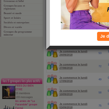
Grossesse et bébé
Groupes locaux et
pour rechercher un groupe ou un sujet particuli
régionaux
Beauté et mode
Sport et loisirs
Sociétés et entreprises
Divers et variés
Groupes du programme
minceur
Je d
groupes
membres
Je commence le lundi
53
24/09/2018
Je commence le lundi
72
27/08/2018
Je commence le lundi
49
17/09/2018
FEES DU BIEN
ETRE
Je commence le lundi
58
15 membres
10/09/2018
133 messages
les amies de "La
Je commence le lundi
Farandole" groupe
75
03/09/2018
Fermé