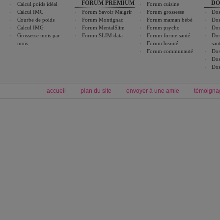
FORUM PREMIUM
DO
Calcul poids idéal
Forum cuisine
Calcul IMC
Forum Savoir Maigrir
Forum grossesse
Dos
Courbe de poids
Forum Montignac
Forum maman bébé
Dos
Calcul IMG
Forum MentalSlim
Forum psycho
Dos
Grossesse mois par
Forum SLIM data
Forum forme santé
Dos
mois
Forum beauté
san
Forum communauté
Dos
Dos
Dos
accueil
plan du site
envoyer à une amie
témoigna
Forum minceur
Forum cuisine
Commencer un régime
cuisines régionales
Régime et perte de poids
cuisines du monde
Alimentation équilibrée et nutrition
boissons, vins et cocktails
Soins esthétiques
astuces et bons plans
Excercices physiques et fitness
abécédaire culinaire
Minceur
Recette cuisine
blog régime
recette facile
calcul imc
recettes verrines
dossier régime
Recette wok
exercices physiques
Recette poulet