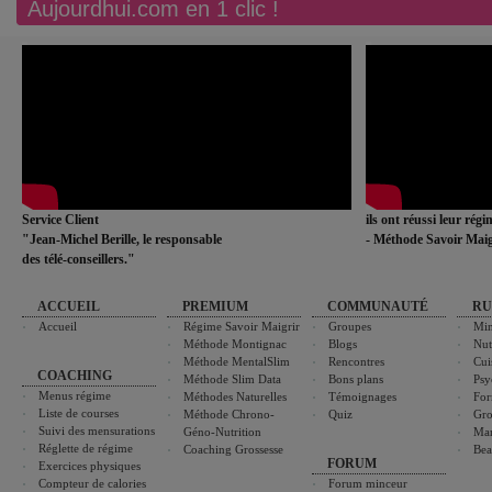
Aujourdhui.com en 1 clic !
Service Client
ils ont réussi leur rég
"Jean-Michel Berille, le responsable
- Méthode Savoir Maig
des télé-conseillers."
ACCUEIL
PREMIUM
COMMUNAUTÉ
RU
Accueil
Régime Savoir Maigrir
Groupes
Min
Méthode Montignac
Blogs
Nut
Méthode MentalSlim
Rencontres
Cui
COACHING
Méthode Slim Data
Bons plans
Psy
Menus régime
Méthodes Naturelles
Témoignages
For
Liste de courses
Méthode Chrono-
Quiz
Gro
Suivi des mensurations
Géno-Nutrition
Ma
Réglette de régime
Coaching Grossesse
Bea
FORUM
Exercices physiques
Compteur de calories
Forum minceur