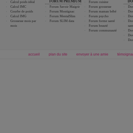
FORUM PREMIUM
DO
Calcul poids idéal
Forum cuisine
Calcul IMC
Forum Savoir Maigrir
Forum grossesse
Dos
Courbe de poids
Forum Montignac
Forum maman bébé
Dos
Calcul IMG
Forum MentalSlim
Forum psycho
Dos
Grossesse mois par
Forum SLIM data
Forum forme santé
Dos
mois
Forum beauté
san
Forum communauté
Dos
Dos
Dos
accueil
plan du site
envoyer à une amie
témoigna
Forum minceur
Forum cuisine
Commencer un régime
cuisines régionales
Régime et perte de poids
cuisines du monde
Alimentation équilibrée et nutrition
boissons, vins et cocktails
Soins esthétiques
astuces et bons plans
Excercices physiques et fitness
abécédaire culinaire
Minceur
Recette cuisine
blog régime
recette facile
calcul imc
recettes verrines
dossier régime
Recette wok
exercices physiques
Recette poulet