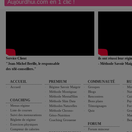
Aujourdhui.com en 1 clic !
Service Client
ils ont réussi leur rég
"Jean-Michel Berille, le responsable
- Méthode Savoir Maig
des télé-conseillers."
ACCUEIL
PREMIUM
COMMUNAUTÉ
RU
Accueil
Régime Savoir Maigrir
Groupes
Min
Méthode Montignac
Blogs
Nut
Méthode MentalSlim
Rencontres
Cui
COACHING
Méthode Slim Data
Bons plans
Psy
Menus régime
Méthodes Naturelles
Témoignages
For
Liste de courses
Méthode Chrono-
Quiz
Gro
Suivi des mensurations
Géno-Nutrition
Ma
Réglette de régime
Coaching Grossesse
Bea
FORUM
Exercices physiques
Compteur de calories
Forum minceur