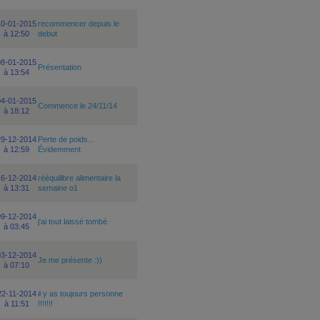
10-01-2015
recommencer depuis le
à 12:50
debut
08-01-2015
Présentation
à 13:54
04-01-2015
Commence le 24/11/14
à 18:12
29-12-2014
Perte de poids...
à 12:59
Évidemment
16-12-2014
rééquilibre alimentaire la
à 13:31
semaine o1
09-12-2014
j'ai tout laissé tombé
à 03:45
03-12-2014
Je me présente :))
à 07:10
22-11-2014
il y as toujours personne
à 11:51
!!!!!!!