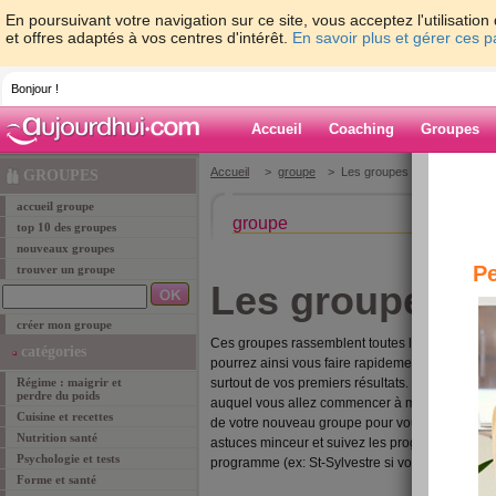
En poursuivant votre navigation sur ce site, vous acceptez l'utilisati
et offres adaptés à vos centres d'intérêt.
En savoir plus et gérer ces 
Bonjour !
Accueil
Coaching
Groupes
Accueil
>
groupe
> Les groupes du programme 
GROUPES
accueil groupe
groupe
top 10 des groupes
nouveaux groupes
Pe
trouver un groupe
Les groupes d
créer mon groupe
Ces groupes rassemblent toutes les membres q
catégories
pourrez ainsi vous faire rapidement des amies e
Régime : maigrir et
surtout de vos premiers résultats. Vous retrouv
perdre du poids
auquel vous allez commencer à maigrir. Il ne tie
Cuisine et recettes
de votre nouveau groupe pour vous soutenir les
Nutrition santé
astuces minceur et suivez les progrès de vos m
Psychologie et tests
programme (ex: St-Sylvestre si vous commence
Forme et santé