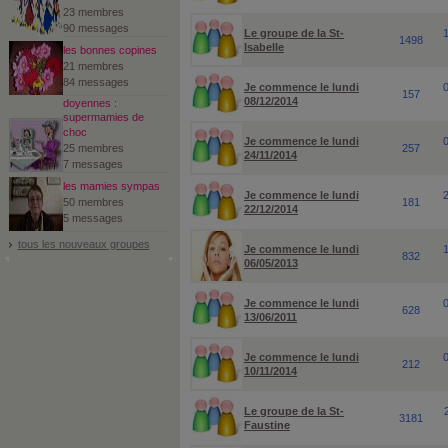
23 membres
90 messages
Le groupe de la St-
1498
Isabelle
les bonnes copines
21 membres
84 messages
Je commence le lundi
157
08/12/2014
doyennes :
supermamies de
choc
Je commence le lundi
25 membres
257
24/11/2014
7 messages
les mamies sympas
Je commence le lundi
50 membres
181
22/12/2014
5 messages
tous les nouveaux groupes
Je commence le lundi
832
06/05/2013
Je commence le lundi
628
13/06/2011
Je commence le lundi
212
10/11/2014
Le groupe de la St-
3181
Faustine