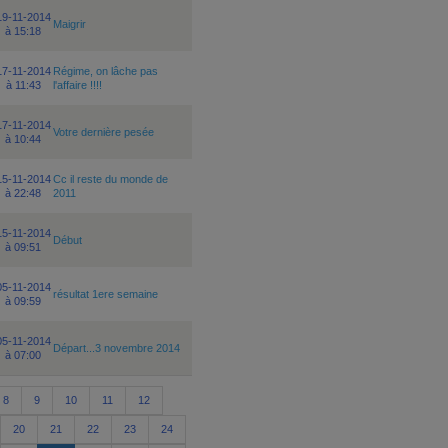
19-11-2014
Maigrir
à 15:18
17-11-2014
Régime, on lâche pas
à 11:43
l'affaire !!!!
17-11-2014
Votre dernière pesée
à 10:44
15-11-2014
Cc il reste du monde de
à 22:48
2011
15-11-2014
Début
à 09:51
05-11-2014
résultat 1ere semaine
à 09:59
05-11-2014
Départ...3 novembre 2014
à 07:00
8
9
10
11
12
20
21
22
23
24