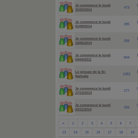
Je commence le lundi
473
31/03/2014
Je commence le lundi
295
01/09/2014
Je commence le lundi
339
16/06/2014
Je commence le lundi
604
04/04/2011
Le groupe de la St-
1352
Nathalie
Je commence le lundi
277
27/10/2014
Je commence le lundi
326
03/11/2014
«
1
2
3
4
5
6
7
13
14
15
16
17
18
19