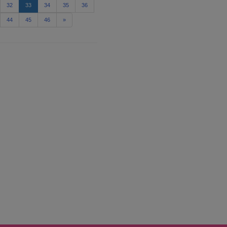
32
33
34
35
36
44
45
46
»