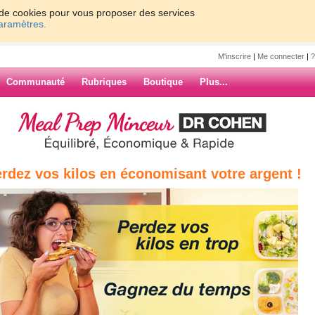
on de cookies pour vous proposer des services
paramètres.
M'inscrire
|
Me connecter
|
?
Communauté
Rubriques
Boutique
Plus...
minceur
» revenir aux catégories de gr
rdez vos kilos en économisant votre argent !
u programme minceur
ui commencent le programme minceur gratuit d'aujourdhui.com à la même date. V
t parler avec elles du contenu des sessions de coaching, de vos objectifs personne
erez parmi ces groupes de motivation, VOTRE premier groupe, c'est à dire celui grâ
nt qu’à vous de développer les échanges positifs et les discussions amicales à l'int
 unes et les autres et vous motiver mutuellement pour mincir. Donnez vos meilleur
eilleures copines. Votre groupe portera le nom du Saint du jour où vous avez com
z un 31 décembre).