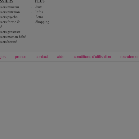
SSIERS
PLUS
siers minceur
Jeux
siers nutrition
Infos
siers psycho
Astro
siers forme &
Shopping
té
siers grossesse
siers maman bébé
siers beauté
ges
presse
contact
aide
conditions d'utilisation
recrutemen
Forum grossesse et bébé
Forum psychologie
envie de bébé et de devenir maman
culture générale et intélligence
être enceinte et bien vivre sa grossesse
développement personnel et spiritua
accouchement et naissance de bébé
couple et sexualité
autour de bébé
emploi et carrière
problèmes médicaux
famille et enfant
Grossesse et femme enceinte
Psychologie
ovulation
emploi et carrière
symptome grossesse
intelligence et test de qi
calendrier de grossesse
développement personnel
dictionnaire des prénoms
amour