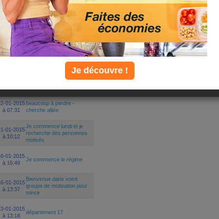
er :
Je découvre !
derniers
sujets
22-01-2015
beaucoup à perdre -
à 07:31
cherche alliée
Je commence lundi et je
21-01-2015
recherche des personnes
à 10:12
motivés
16-01-2015
Je commence le régime
à 15:49
Bienvenue dans votre
16-01-2015
groupe de motivation pour
à 13:37
mincir
13-01-2015
département 17
à 13:18