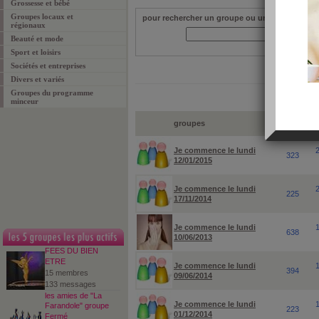
Grossesse et bébé
Groupes locaux et
pour rechercher un groupe ou un sujet particuli
régionaux
Beauté et mode
Sport et loisirs
Sociétés et entreprises
Divers et variés
Groupes du programme
minceur
groupes
membres
Je commence le lundi
323
12/01/2015
Je commence le lundi
225
17/11/2014
Je commence le lundi
638
10/06/2013
FEES DU BIEN
ETRE
Je commence le lundi
394
15 membres
09/06/2014
133 messages
les amies de "La
Je commence le lundi
Farandole" groupe
223
01/12/2014
Fermé