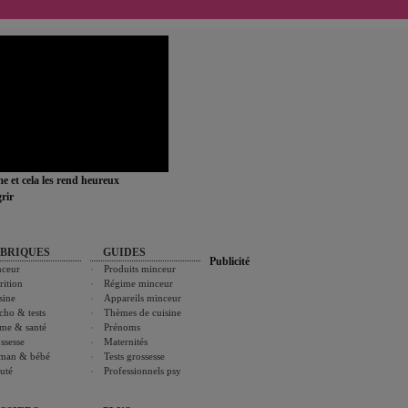
ime et cela les rend heureux
rir
BRIQUES
GUIDES
Publicité
ceur
Produits minceur
rition
Régime minceur
sine
Appareils minceur
cho & tests
Thèmes de cuisine
me & santé
Prénoms
ssesse
Maternités
man & bébé
Tests grossesse
uté
Professionnels psy