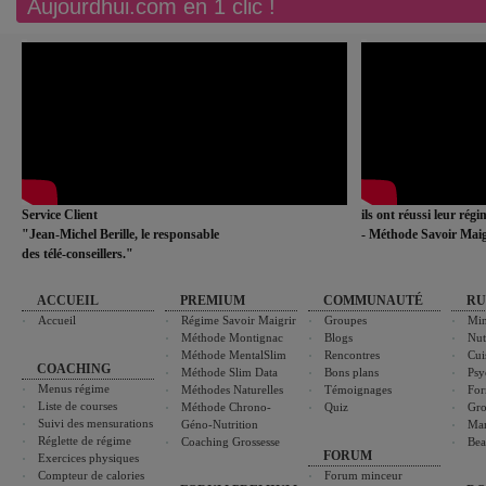
Aujourdhui.com en 1 clic !
Service Client
ils ont réussi leur rég
"Jean-Michel Berille, le responsable
- Méthode Savoir Maig
des télé-conseillers."
ACCUEIL
PREMIUM
COMMUNAUTÉ
RU
Accueil
Régime Savoir Maigrir
Groupes
Min
Méthode Montignac
Blogs
Nut
Méthode MentalSlim
Rencontres
Cui
COACHING
Méthode Slim Data
Bons plans
Psy
Menus régime
Méthodes Naturelles
Témoignages
For
Liste de courses
Méthode Chrono-
Quiz
Gro
Suivi des mensurations
Géno-Nutrition
Ma
Réglette de régime
Coaching Grossesse
Bea
FORUM
Exercices physiques
Compteur de calories
Forum minceur