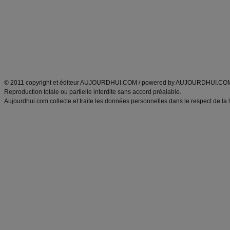
produits minceur
Cuisine italienne
Tags
:
ventre plat
|
imc
|
maigrir des fesses
|
abdominaux
|
maigrir des hanches
|
maigri
Atkins
|
régime maigrir
|
régime mayo
|
régime protéiné
|
régime minceur
|
surcharge pon
Découvrez aussi
:
blog
Fabrice Boutain
|
index des blogs
|
dictionnaire des prénoms
|
e
ANXA Partenaires
:
Recette
de cuisine |
Recette cuisine
|
© 2011 copyright et éditeur AUJOURDHUI.COM / powered by AUJOURDHUI.CO
Reproduction totale ou partielle interdite sans accord préalable.
Aujourdhui.com collecte et traite les données personnelles dans le respect de la 