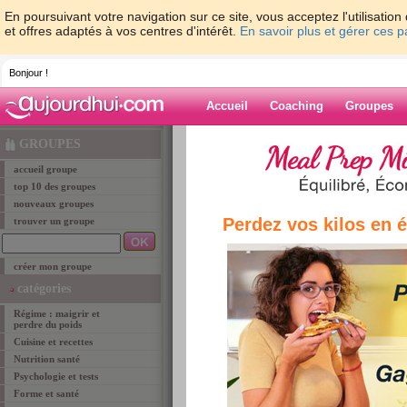
En poursuivant votre navigation sur ce site, vous acceptez l'utilisati
et offres adaptés à vos centres d'intérêt.
En savoir plus et gérer ces 
Bonjour !
Accueil
Coaching
Groupes
Accueil
>
groupe
> Les groupes du programme 
GROUPES
accueil groupe
groupe
top 10 des groupes
nouveaux groupes
Perdez vos kilos en 
trouver un groupe
Les groupes d
créer mon groupe
Ces groupes rassemblent toutes les membres q
catégories
pourrez ainsi vous faire rapidement des amies e
Régime : maigrir et
surtout de vos premiers résultats. Vous retrouv
perdre du poids
auquel vous allez commencer à maigrir. Il ne tie
Cuisine et recettes
de votre nouveau groupe pour vous soutenir les
Nutrition santé
astuces minceur et suivez les progrès de vos m
Psychologie et tests
programme (ex: St-Sylvestre si vous commence
Forme et santé