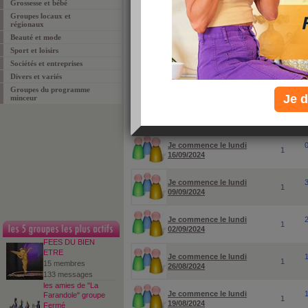
Grossesse et bébé
Groupes locaux et
pour rechercher un groupe ou un sujet particuli
régionaux
Beauté et mode
Sport et loisirs
Sociétés et entreprises
Divers et variés
Groupes du programme
Je d
minceur
groupes
membres
Je commence le lundi
1
16/09/2024
Je commence le lundi
1
09/09/2024
Je commence le lundi
1
02/09/2024
FEES DU BIEN
ETRE
Je commence le lundi
1
15 membres
26/08/2024
133 messages
les amies de "La
Je commence le lundi
Farandole" groupe
1
19/08/2024
Fermé