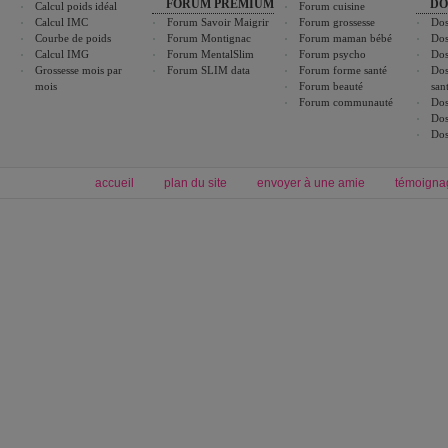
FORUM PREMIUM
DO
Calcul poids idéal
Forum cuisine
Calcul IMC
Forum Savoir Maigrir
Forum grossesse
Dos
Courbe de poids
Forum Montignac
Forum maman bébé
Dos
Calcul IMG
Forum MentalSlim
Forum psycho
Dos
Grossesse mois par
Forum SLIM data
Forum forme santé
Dos
mois
Forum beauté
san
Forum communauté
Dos
Dos
Dos
accueil
plan du site
envoyer à une amie
témoigna
Forum minceur
Forum cuisine
Commencer un régime
cuisines régionales
Régime et perte de poids
cuisines du monde
Alimentation équilibrée et nutrition
boissons, vins et cocktails
Soins esthétiques
astuces et bons plans
Excercices physiques et fitness
abécédaire culinaire
Minceur
Recette cuisine
blog régime
recette facile
calcul imc
recettes verrines
dossier régime
Recette wok
exercices physiques
Recette poulet