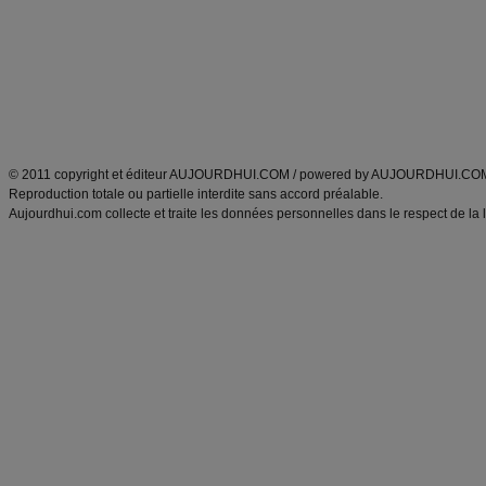
produits minceur
Cuisine italienne
Tags
:
ventre plat
|
imc
|
maigrir des fesses
|
abdominaux
|
maigrir des hanches
|
maigri
Atkins
|
régime maigrir
|
régime mayo
|
régime protéiné
|
régime minceur
|
surcharge pon
Découvrez aussi
:
blog
Fabrice Boutain
|
index des blogs
|
dictionnaire des prénoms
|
e
ANXA Partenaires
:
Recette
de cuisine |
Recette cuisine
|
© 2011 copyright et éditeur AUJOURDHUI.COM / powered by AUJOURDHUI.CO
Reproduction totale ou partielle interdite sans accord préalable.
Aujourdhui.com collecte et traite les données personnelles dans le respect de la 