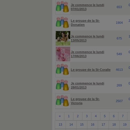
Je commence le lundi
653
07/01/2013
Le groupe de la St-
1904
Donatien
Je commence le lundi
675
13/05/2013
Je commence le lundi
549
17/06/2013
Le groupe de la St-Coralie
4613
Je commence le lundi
269
28/01/2013
Le groupe de la St-
2507
Victoria
«
1
2
3
4
5
6
7
13
14
15
16
17
18
19