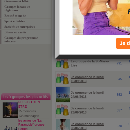
Grossesse et bébé
Groupes locaux et
pour rechercher un groupe ou un sujet particuli
régionaux
Beauté et mode
Sport et loisirs
Sociétés et entreprises
Divers et variés
Groupes du programme
minceur
Je d
groupes
membres
Le groupe de la St-Marie-
791
Lise
Je commence le lundi
545
16/09/2013
Je commence le lundi
553
24/06/2013
FEES DU BIEN
ETRE
Je commence le lundi
557
15 membres
23/09/2013
133 messages
les amies de "La
Je commence le lundi
Farandole" groupe
670
03/06/2013
Fermé