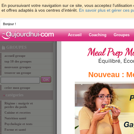
En poursuivant votre navigation sur ce site, vous acceptez l'utilisati
et offres adaptés à vos centres d'intérêt.
En savoir plus et gérer ces 
Bonjour !
Accueil
Coaching
Groupes
Accueil
>
groupe
> Les groupes du programme 
GROUPES
accueil groupe
groupe
top 10 des groupes
nouveaux groupes
Nouveau : M
trouver un groupe
Les groupes d
créer mon groupe
Ces groupes rassemblent toutes les membres q
catégories
pourrez ainsi vous faire rapidement des amies e
Régime : maigrir et
surtout de vos premiers résultats. Vous retrouv
perdre du poids
auquel vous allez commencer à maigrir. Il ne tie
Cuisine et recettes
de votre nouveau groupe pour vous soutenir les
Nutrition santé
astuces minceur et suivez les progrès de vos m
Psychologie et tests
programme (ex: St-Sylvestre si vous commence
Forme et santé