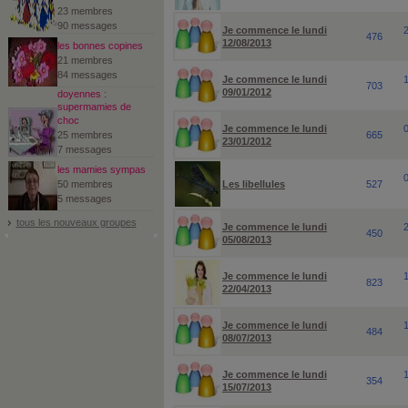
23 membres
90 messages
Je commence le lundi
476
12/08/2013
les bonnes copines
21 membres
84 messages
Je commence le lundi
703
09/01/2012
doyennes :
supermamies de
choc
Je commence le lundi
25 membres
665
23/01/2012
7 messages
les mamies sympas
50 membres
Les libellules
527
5 messages
tous les nouveaux groupes
Je commence le lundi
450
05/08/2013
Je commence le lundi
823
22/04/2013
Je commence le lundi
484
08/07/2013
Je commence le lundi
354
15/07/2013