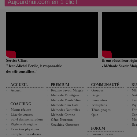
Aujourdhui.com en 1 clic !
Service Client
ils ont réussi leur rég
"Jean-Michel Berille, le responsable
- Méthode Savoir Maig
des télé-conseillers."
ACCUEIL
PREMIUM
COMMUNAUTÉ
RU
Accueil
Régime Savoir Maigrir
Groupes
Min
Méthode Montignac
Blogs
Nut
Méthode MentalSlim
Rencontres
Cui
COACHING
Méthode Slim Data
Bons plans
Psy
Menus régime
Méthodes Naturelles
Témoignages
For
Liste de courses
Méthode Chrono-
Quiz
Gro
Suivi des mensurations
Géno-Nutrition
Ma
Réglette de régime
Coaching Grossesse
Bea
FORUM
Exercices physiques
Compteur de calories
Forum minceur