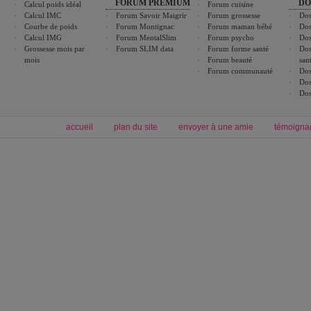
FORUM PREMIUM
DO
Calcul poids idéal
Forum cuisine
Calcul IMC
Forum Savoir Maigrir
Forum grossesse
Dos
Courbe de poids
Forum Montignac
Forum maman bébé
Dos
Calcul IMG
Forum MentalSlim
Forum psycho
Dos
Grossesse mois par
Forum SLIM data
Forum forme santé
Dos
mois
Forum beauté
san
Forum communauté
Dos
Dos
Dos
accueil
plan du site
envoyer à une amie
témoigna
Forum minceur
Forum cuisine
Commencer un régime
cuisines régionales
Régime et perte de poids
cuisines du monde
Alimentation équilibrée et nutrition
boissons, vins et cocktails
Soins esthétiques
astuces et bons plans
Excercices physiques et fitness
abécédaire culinaire
Minceur
Recette cuisine
blog régime
recette facile
calcul imc
recettes verrines
dossier régime
Recette wok
exercices physiques
Recette poulet