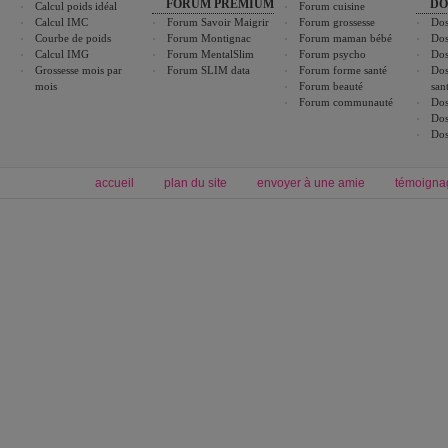
FORUM PREMIUM
DO
Calcul poids idéal
Forum cuisine
Calcul IMC
Forum Savoir Maigrir
Forum grossesse
Dos
Courbe de poids
Forum Montignac
Forum maman bébé
Dos
Calcul IMG
Forum MentalSlim
Forum psycho
Dos
Grossesse mois par
Forum SLIM data
Forum forme santé
Dos
mois
Forum beauté
san
Forum communauté
Dos
Dos
Dos
accueil
plan du site
envoyer à une amie
témoigna
Forum minceur
Forum cuisine
Commencer un régime
cuisines régionales
Régime et perte de poids
cuisines du monde
Alimentation équilibrée et nutrition
boissons, vins et cocktails
Soins esthétiques
astuces et bons plans
Excercices physiques et fitness
abécédaire culinaire
Minceur
Recette cuisine
blog régime
recette facile
calcul imc
recettes verrines
dossier régime
Recette wok
exercices physiques
Recette poulet