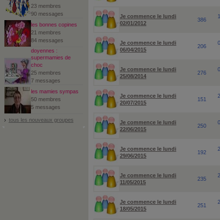
23 membres
90 messages
Je commence le lundi
386
02/01/2012
les bonnes copines
21 membres
84 messages
Je commence le lundi
206
06/04/2015
doyennes :
supermamies de
choc
Je commence le lundi
25 membres
276
25/08/2014
7 messages
les mamies sympas
Je commence le lundi
50 membres
151
20/07/2015
5 messages
tous les nouveaux groupes
Je commence le lundi
250
22/06/2015
Je commence le lundi
192
29/06/2015
Je commence le lundi
235
11/05/2015
Je commence le lundi
251
18/05/2015