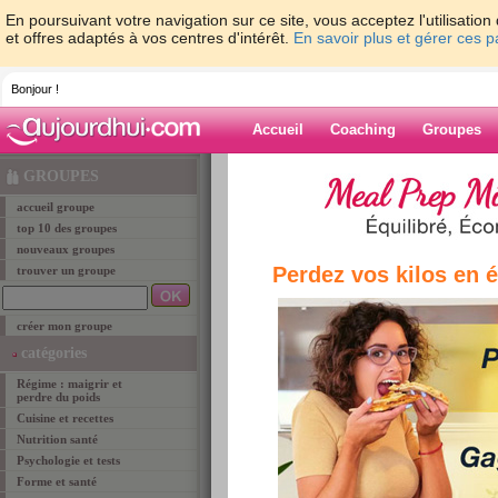
En poursuivant votre navigation sur ce site, vous acceptez l'utilisati
et offres adaptés à vos centres d'intérêt.
En savoir plus et gérer ces 
Bonjour !
Accueil
Coaching
Groupes
Accueil
>
groupe
> Les groupes du programme 
GROUPES
accueil groupe
groupe
top 10 des groupes
nouveaux groupes
Perdez vos kilos en 
trouver un groupe
Les groupes d
créer mon groupe
Ces groupes rassemblent toutes les membres q
catégories
pourrez ainsi vous faire rapidement des amies e
Régime : maigrir et
surtout de vos premiers résultats. Vous retrouv
perdre du poids
auquel vous allez commencer à maigrir. Il ne tie
Cuisine et recettes
de votre nouveau groupe pour vous soutenir les
Nutrition santé
astuces minceur et suivez les progrès de vos m
Psychologie et tests
programme (ex: St-Sylvestre si vous commence
Forme et santé