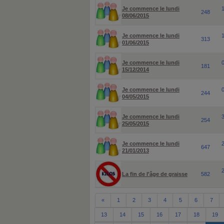
Je commence le lundi
248
08/06/2015
Je commence le lundi
313
01/06/2015
Je commence le lundi
181
15/12/2014
Je commence le lundi
244
04/05/2015
Je commence le lundi
254
25/05/2015
Je commence le lundi
647
21/01/2013
La fin de l'âge de graisse
582
«
1
2
3
4
5
6
7
13
14
15
16
17
18
19