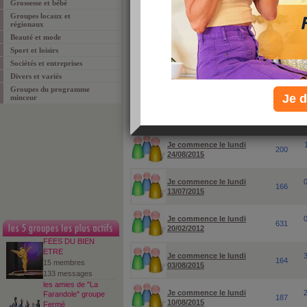
Grossesse et bébé
Groupes locaux et
pour rechercher un groupe ou un sujet particuli
régionaux
Beauté et mode
Sport et loisirs
Sociétés et entreprises
Divers et variés
Groupes du programme
Je d
minceur
groupes
membres
Je commence le lundi
200
24/08/2015
Je commence le lundi
166
13/07/2015
Je commence le lundi
631
20/02/2012
FEES DU BIEN
ETRE
Je commence le lundi
164
15 membres
03/08/2015
133 messages
les amies de "La
Je commence le lundi
Farandole" groupe
187
10/08/2015
Fermé