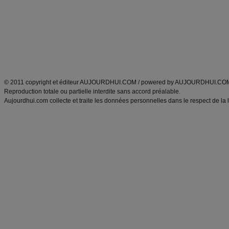
produits minceur
Cuisine italienne
Tags
:
ventre plat
|
imc
|
maigrir des fesses
|
abdominaux
|
maigrir des hanches
|
maigri
Atkins
|
régime maigrir
|
régime mayo
|
régime protéiné
|
régime minceur
|
surcharge pon
Découvrez aussi
:
blog
Fabrice Boutain
|
index des blogs
|
dictionnaire des prénoms
|
e
ANXA Partenaires
:
Recette
de cuisine |
Recette cuisine
|
© 2011 copyright et éditeur AUJOURDHUI.COM / powered by AUJOURDHUI.CO
Reproduction totale ou partielle interdite sans accord préalable.
Aujourdhui.com collecte et traite les données personnelles dans le respect de la 