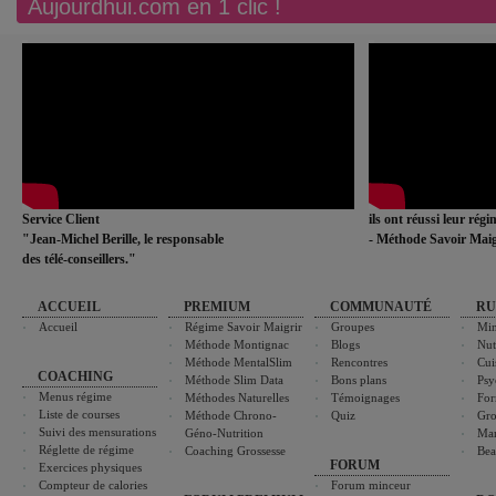
Aujourdhui.com en 1 clic !
Service Client
ils ont réussi leur rég
"Jean-Michel Berille, le responsable
- Méthode Savoir Maig
des télé-conseillers."
ACCUEIL
PREMIUM
COMMUNAUTÉ
RU
Accueil
Régime Savoir Maigrir
Groupes
Min
Méthode Montignac
Blogs
Nut
Méthode MentalSlim
Rencontres
Cui
COACHING
Méthode Slim Data
Bons plans
Psy
Menus régime
Méthodes Naturelles
Témoignages
For
Liste de courses
Méthode Chrono-
Quiz
Gro
Suivi des mensurations
Géno-Nutrition
Ma
Réglette de régime
Coaching Grossesse
Bea
FORUM
Exercices physiques
Compteur de calories
Forum minceur