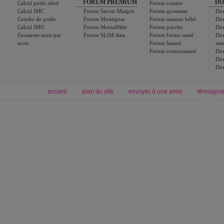
FORUM PREMIUM
DO
Calcul poids idéal
Forum cuisine
Calcul IMC
Forum Savoir Maigrir
Forum grossesse
Dos
Courbe de poids
Forum Montignac
Forum maman bébé
Dos
Calcul IMG
Forum MentalSlim
Forum psycho
Dos
Grossesse mois par
Forum SLIM data
Forum forme santé
Dos
mois
Forum beauté
san
Forum communauté
Dos
Dos
Dos
accueil
plan du site
envoyer à une amie
témoigna
Forum minceur
Forum cuisine
Commencer un régime
cuisines régionales
Régime et perte de poids
cuisines du monde
Alimentation équilibrée et nutrition
boissons, vins et cocktails
Soins esthétiques
astuces et bons plans
Excercices physiques et fitness
abécédaire culinaire
Minceur
Recette cuisine
blog régime
recette facile
calcul imc
recettes verrines
dossier régime
Recette wok
exercices physiques
Recette poulet