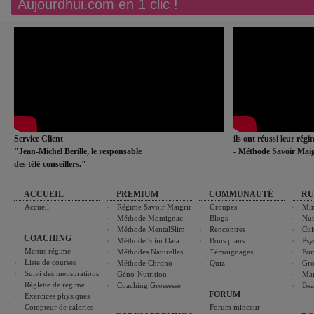
Aujourdhui.com en 1 clic !
Service Client
ils ont réussi leur rég
"Jean-Michel Berille, le responsable
- Méthode Savoir Maig
des télé-conseillers."
ACCUEIL
PREMIUM
COMMUNAUTÉ
RU
Accueil
Régime Savoir Maigrir
Groupes
Min
Méthode Montignac
Blogs
Nut
Méthode MentalSlim
Rencontres
Cui
COACHING
Méthode Slim Data
Bons plans
Psy
Menus régime
Méthodes Naturelles
Témoignages
For
Liste de courses
Méthode Chrono-
Quiz
Gro
Suivi des mensurations
Géno-Nutrition
Ma
Réglette de régime
Coaching Grossesse
Bea
FORUM
Exercices physiques
Compteur de calories
Forum minceur