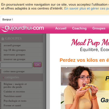
En poursuivant votre navigation sur ce site, vous acceptez l'utilisati
et offres adaptés à vos centres d'intérêt.
En savoir plus et gérer ces 
Bonjour !
Accueil
Coaching
Groupes
Accueil
>
groupe
> Les groupes du programme 
GROUPES
accueil groupe
groupe
top 10 des groupes
nouveaux groupes
Perdez vos kilos en 
trouver un groupe
Les groupes d
créer mon groupe
Ces groupes rassemblent toutes les membres q
catégories
pourrez ainsi vous faire rapidement des amies e
Régime : maigrir et
surtout de vos premiers résultats. Vous retrouv
perdre du poids
auquel vous allez commencer à maigrir. Il ne tie
Cuisine et recettes
de votre nouveau groupe pour vous soutenir les
Nutrition santé
astuces minceur et suivez les progrès de vos m
Psychologie et tests
programme (ex: St-Sylvestre si vous commence
Forme et santé