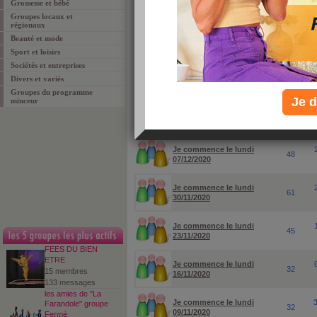
Grossesse et bébé
Groupes locaux et
pour rechercher un groupe ou un sujet particuli
régionaux
Beauté et mode
Sport et loisirs
Sociétés et entreprises
Divers et variés
Groupes du programme
Je d
minceur
groupes
membres
Je commence le lundi
48
07/12/2020
Je commence le lundi
61
30/11/2020
Je commence le lundi
45
23/11/2020
FEES DU BIEN
ETRE
Je commence le lundi
32
15 membres
16/11/2020
133 messages
les amies de "La
Je commence le lundi
Farandole" groupe
32
09/11/2020
Fermé