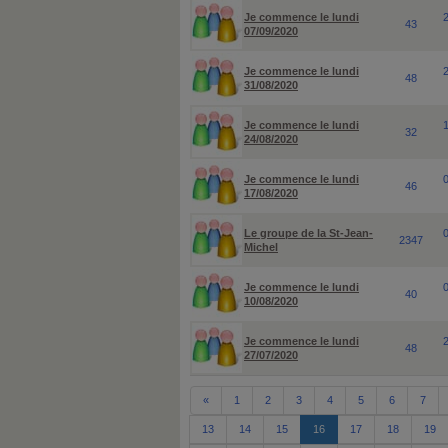
Je commence le lundi
43
07/09/2020
Je commence le lundi
48
31/08/2020
Je commence le lundi
32
24/08/2020
Je commence le lundi
46
17/08/2020
Le groupe de la St-Jean-
2347
Michel
Je commence le lundi
40
10/08/2020
Je commence le lundi
48
27/07/2020
«
1
2
3
4
5
6
7
13
14
15
16
17
18
19