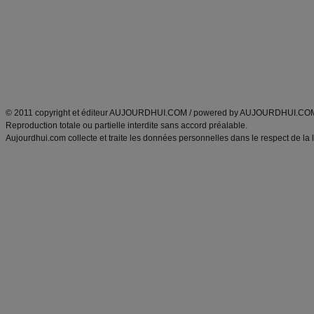
produits minceur
Cuisine italienne
Tags
:
ventre plat
|
imc
|
maigrir des fesses
|
abdominaux
|
maigrir des hanches
|
maigri
Atkins
|
régime maigrir
|
régime mayo
|
régime protéiné
|
régime minceur
|
surcharge pon
Découvrez aussi
:
blog
Fabrice Boutain
|
index des blogs
|
dictionnaire des prénoms
|
e
ANXA Partenaires
:
Recette
de cuisine |
Recette cuisine
|
© 2011 copyright et éditeur AUJOURDHUI.COM / powered by AUJOURDHUI.CO
Reproduction totale ou partielle interdite sans accord préalable.
Aujourdhui.com collecte et traite les données personnelles dans le respect de la 