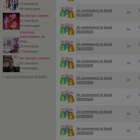
23 membres
90 messages
Je commence le lundi
49
02/11/2020
les bonnes copines
21 membres
84 messages
Je commence le lundi
44
26/10/2020
doyennes :
supermamies de
choc
Je commence le lundi
25 membres
18
19/10/2020
7 messages
les mamies sympas
Je commence le lundi
50 membres
34
05/10/2020
5 messages
tous les nouveaux groupes
Je commence le lundi
28
12/10/2020
Je commence le lundi
27
28/09/2020
Je commence le lundi
45
21/09/2020
Je commence le lundi
35
14/09/2020