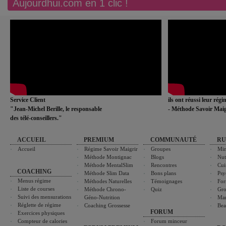
Aujourdhui.com en 1 clic !
Service Client
ils ont réussi leur rég
"Jean-Michel Berille, le responsable
- Méthode Savoir Maig
des télé-conseillers."
ACCUEIL
PREMIUM
COMMUNAUTÉ
RU
Accueil
Régime Savoir Maigrir
Groupes
Min
Méthode Montignac
Blogs
Nut
Méthode MentalSlim
Rencontres
Cui
COACHING
Méthode Slim Data
Bons plans
Psy
Menus régime
Méthodes Naturelles
Témoignages
For
Liste de courses
Méthode Chrono-
Quiz
Gro
Suivi des mensurations
Géno-Nutrition
Ma
Réglette de régime
Coaching Grossesse
Bea
FORUM
Exercices physiques
Compteur de calories
Forum minceur