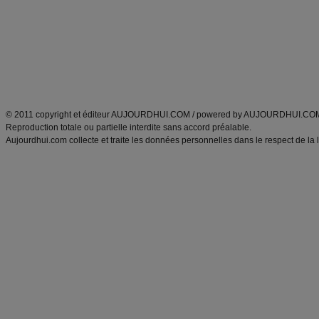
produits minceur
Cuisine italienne
Tags
:
ventre plat
|
imc
|
maigrir des fesses
|
abdominaux
|
maigrir des hanches
|
maigri
Atkins
|
régime maigrir
|
régime mayo
|
régime protéiné
|
régime minceur
|
surcharge pon
Découvrez aussi
:
blog
Fabrice Boutain
|
index des blogs
|
dictionnaire des prénoms
|
e
ANXA Partenaires
:
Recette
de cuisine |
Recette cuisine
|
© 2011 copyright et éditeur AUJOURDHUI.COM / powered by AUJOURDHUI.CO
Reproduction totale ou partielle interdite sans accord préalable.
Aujourdhui.com collecte et traite les données personnelles dans le respect de la 