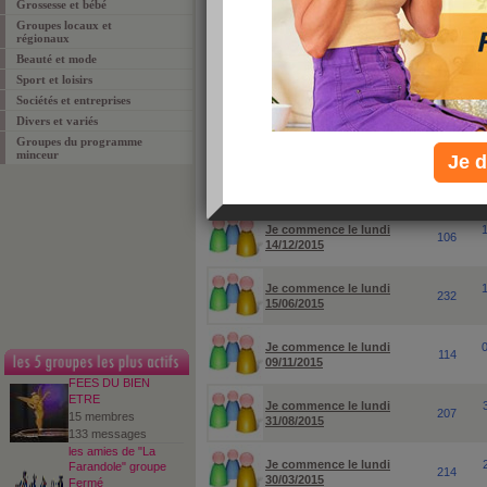
Grossesse et bébé
Groupes locaux et
pour rechercher un groupe ou un sujet particuli
régionaux
Beauté et mode
Sport et loisirs
Sociétés et entreprises
Divers et variés
Groupes du programme
minceur
Je d
groupes
membres
Je commence le lundi
106
14/12/2015
Je commence le lundi
232
15/06/2015
Je commence le lundi
114
09/11/2015
FEES DU BIEN
ETRE
Je commence le lundi
207
15 membres
31/08/2015
133 messages
les amies de "La
Je commence le lundi
Farandole" groupe
214
30/03/2015
Fermé