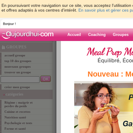
En poursuivant votre navigation sur ce site, vous acceptez l'utilisati
et offres adaptés à vos centres d'intérêt.
En savoir plus et gérer ces 
Bonjour !
Accueil
Coaching
Groupes
Accueil
>
groupe
> Les groupes du programme 
GROUPES
accueil groupe
groupe
top 10 des groupes
nouveaux groupes
Nouveau : M
trouver un groupe
Les groupes d
créer mon groupe
Ces groupes rassemblent toutes les membres q
catégories
pourrez ainsi vous faire rapidement des amies e
Régime : maigrir et
surtout de vos premiers résultats. Vous retrouv
perdre du poids
auquel vous allez commencer à maigrir. Il ne tie
Cuisine et recettes
de votre nouveau groupe pour vous soutenir les
Nutrition santé
astuces minceur et suivez les progrès de vos m
Psychologie et tests
programme (ex: St-Sylvestre si vous commence
Forme et santé