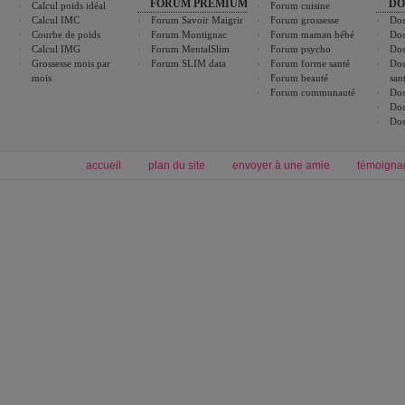
FORUM PREMIUM
DO
Calcul poids idéal
Forum cuisine
Calcul IMC
Forum Savoir Maigrir
Forum grossesse
Dos
Courbe de poids
Forum Montignac
Forum maman bébé
Dos
Calcul IMG
Forum MentalSlim
Forum psycho
Dos
Grossesse mois par
Forum SLIM data
Forum forme santé
Dos
mois
Forum beauté
san
Forum communauté
Dos
Dos
Dos
accueil
plan du site
envoyer à une amie
témoigna
Forum minceur
Forum cuisine
Commencer un régime
cuisines régionales
Régime et perte de poids
cuisines du monde
Alimentation équilibrée et nutrition
boissons, vins et cocktails
Soins esthétiques
astuces et bons plans
Excercices physiques et fitness
abécédaire culinaire
Minceur
Recette cuisine
blog régime
recette facile
calcul imc
recettes verrines
dossier régime
Recette wok
exercices physiques
Recette poulet