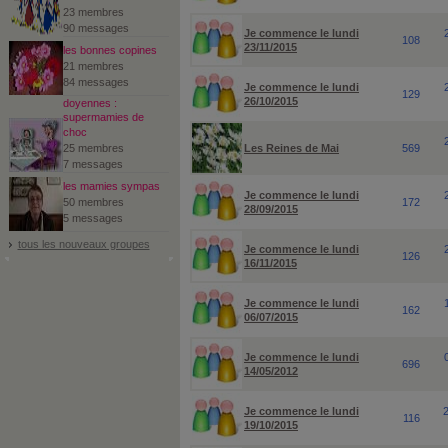
23 membres
90 messages
Je commence le lundi
108
23/11/2015
les bonnes copines
21 membres
84 messages
Je commence le lundi
129
26/10/2015
doyennes :
supermamies de
choc
25 membres
Les Reines de Mai
569
7 messages
les mamies sympas
Je commence le lundi
50 membres
172
28/09/2015
5 messages
tous les nouveaux groupes
Je commence le lundi
126
16/11/2015
Je commence le lundi
162
06/07/2015
Je commence le lundi
696
14/05/2012
Je commence le lundi
116
19/10/2015